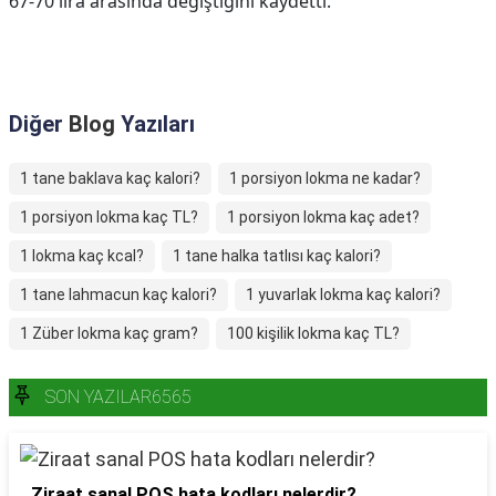
67-70 lira arasında değiştiğini kaydetti.
Diğer
Blog
Yazıları
1 tane baklava kaç kalori?
1 porsiyon lokma ne kadar?
1 porsiyon lokma kaç TL?
1 porsiyon lokma kaç adet?
1 lokma kaç kcal?
1 tane halka tatlısı kaç kalori?
1 tane lahmacun kaç kalori?
1 yuvarlak lokma kaç kalori?
1 Züber lokma kaç gram?
100 kişilik lokma kaç TL?
SON YAZILAR6565
Ziraat sanal POS hata kodları nelerdir?