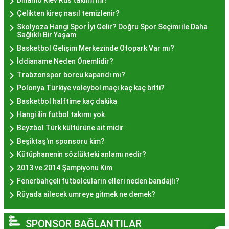
Dinamo Kiev Rus takımı mı?
Deneyiminde Nelere Dikkat
Çelikten kireç nasıl temizlenir?
Edilmeli?
Skolyoza Hangi Spor İyi Gelir? Doğru Spor Seçimi ile Daha
Sağlıklı Bir Yaşam
Basketbol Gelişim Merkezinde Otopark Var mı?
İstanbul'da hayır lokması deneyimini daha özel
İddianame Neden Önemlidir?
kılmak için birkaç öneri:
Trabzonspor borcu kapandı mı?
Geleneksel Mekanları Tercih Edin:
Tarihi
Polonya Türkiye voleybol maçı kaç kaç bitti?
semtlerdeki geleneksel pastanelerde hayır
Basketbol halftime kaç dakika
lokması deneyimi daha otantik olabilir.
Hangi ilin futbol takımı yok
Yerel Tavsiyelere Kulak Verin:
İstanbul'da
Beyzbol Türk kültürüne ait midir
yaşayanların önerilerini değerlendirerek en iyi
Beşiktaş'ın sponsoru kim?
hayır lokması mekanlarını keşfedin.
Kütüphanenin sözlükteki anlamı nedir?
Özel Günlerde Ziyaret Edin:
Özel günlerde yapılan
2013 ve 2014 Şampiyonu Kim
hayır organizasyonlarında, lezzet daha bir anlam
Fenerbahçeli futbolcuların elleri neden bandajlı?
kazanır.
Rüyada ailecek umreye gitmek ne demek?
Hayır Lokması İstanbul'da
SPONSOR BAĞLANTILAR