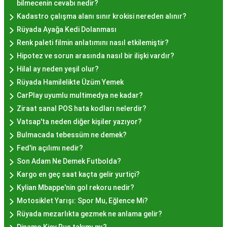
Eyüp gibi tarihi semtlerdeki lokantalarda Hayır
bilmecenin cevabı nedir?
Lokması deneyimi daha da özel olabilir. Ayrıca,
Kadastro çalışma alanı sınır krokisi nereden alınır?
Beyoğlu, Kadıköy, ve Beşiktaş gibi modern
Rüyada Ayağa Kedi Dolanması
semtlerde de bu lezzeti bulabilirsiniz.
Renk paleti filmin anlatımını nasıl etkilemiştir?
Hayır Lokması Fiyatları
Hipotez ve sorun arasında nasıl bir ilişki vardır?
Hilal ay neden yeşil olur?
İstanbul'da Nasıl?
Rüyada Hamilelikte Üzüm Yemek
CarPlay uyumlu multimedya ne kadar?
Hayır lokması fiyatları İstanbul
genelinde
Ziraat sanal POS hata kodları nelerdir?
mekanlara ve sunulan hizmete göre değişiklik
Vatsap'ta neden diğer kişiler yazıyor?
gösterir. Genellikle porsiyon bazında satılan hayır
Bulmacada tebessüm ne demek?
lokmalarının fiyatları uygun olup, lezzetin
Fed'in açılımı nedir?
kalitesiyle uyumlu bir deneyim sunar. İstanbul'da
Son Adam Ne Demek Futbolda?
farklı mekanlarda çeşitli fiyat seçeneklerini
Kargo en geç saat kaçta gelir yurtiçi?
değerlendirerek, bütçenize uygun bir hayır lokması
Kylian Mbappe'nin gol rekoru nedir?
bulabilirsiniz.
Motosiklet Yarışı: Spor Mu, Eğlence Mi?
Hayır Lokması İstanbul
Rüyada mezarlıkta gezmek ne anlama gelir?