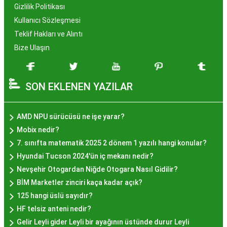
Gizlilik Politikası
İstanbul, tarih ve kültür mirasıyla öne çıkan bir
Kullanıcı Sözleşmesi
şehir olmasıyla birlikte, geleneksel lezzetlerle de
Teklif Hakları ve Alıntı
zenginleşmiştir. Hayır lokması, özel günlerde
Bize Ulaşın
yapılan hayır organizasyonlarından esinlenerek
hazırlanan ve lezzetiyle damaklarda unutulmaz
SON EKLENEN YAZILAR
izler bırakan bir tatlıdır. İstanbul'da popüler
olmasının arkasında bu eşsiz lezzetin herkesi
cezbetmesi ve geleneksel dokunuşlarla
AMD NPU sürücüsü ne işe yarar?
hazırlanması yatmaktadır.
Mobix nedir?
Hayır Lokması İstanbul'da
7. sınıfta matematik 2025 2 dönem 1 yazılı hangi konular?
Hyundai Tucson 2024'ün iç mekanı nedir?
Nerede Bulunur?
Nevşehir Otogardan Niğde Otogara Nasıl Gidilir?
BİM Marketler zinciri kaça kadar açık?
İstanbul genelinde birçok yerel işletme ve
125 hangi üslü sayıdır?
pastane, hayır lokması sunmaktadır. Geleneksel
HF telsiz anteni nedir?
tatları sevenler için Sultanahmet, Eminönü, ve
Gelir Leyli gider Leyli bir ayağının üstünde durur Leyli