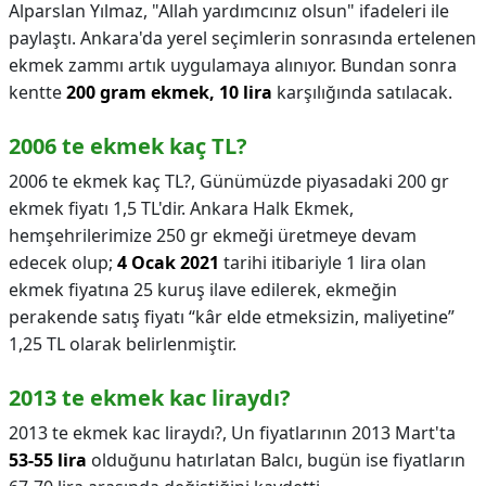
Alparslan Yılmaz, "Allah yardımcınız olsun" ifadeleri ile
paylaştı. Ankara'da yerel seçimlerin sonrasında ertelenen
ekmek zammı artık uygulamaya alınıyor. Bundan sonra
kentte
200 gram ekmek, 10 lira
karşılığında satılacak.
2006 te ekmek kaç TL?
2006 te ekmek kaç TL?,
Günümüzde piyasadaki 200 gr
ekmek fiyatı 1,5 TL'dir. Ankara Halk Ekmek,
hemşehrilerimize 250 gr ekmeği üretmeye devam
edecek olup;
4 Ocak 2021
tarihi itibariyle 1 lira olan
ekmek fiyatına 25 kuruş ilave edilerek, ekmeğin
perakende satış fiyatı “kâr elde etmeksizin, maliyetine”
1,25 TL olarak belirlenmiştir.
2013 te ekmek kac liraydı?
2013 te ekmek kac liraydı?,
Un fiyatlarının 2013 Mart'ta
53-55 lira
olduğunu hatırlatan Balcı, bugün ise fiyatların