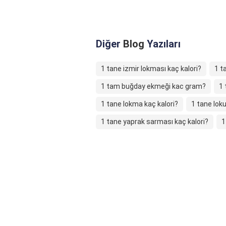
Diğer
Blog
Yazıları
1 tane izmir lokması kaç kalori?
1 t
1 tam buğday ekmeği kac gram?
1 
1 tane lokma kaç kalori?
1 tane lo
1 tane yaprak sarması kaç kalori?
1