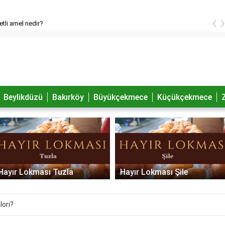
‹
bir insana yardım etmek ne anlama gelir?
Beylikdüzü
Bakırköy
Büyükçekmece
Küçükçekmece
Hayır Lokması Şile
Hayır Lokması Sultanbeyli
lori?