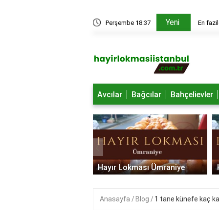
Yeni
edir?
Perşembe 18:37
Rüyada 
Avcılar
Bağcılar
Bahçelievler
‹
 Lokması Ümraniye
Hayır Lokması Tuzla
Anasayfa
Blog
1 tane künefe kaç ka