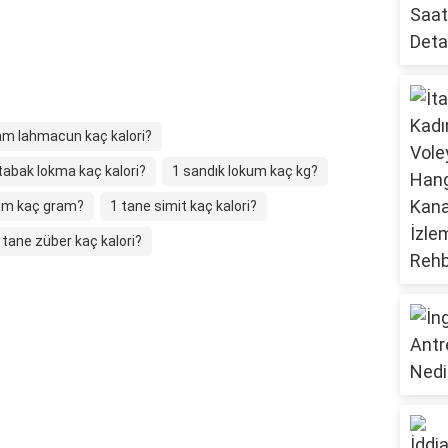
am lahmacun kaç kalori?
tabak lokma kaç kalori?
1 sandık lokum kaç kg?
kum kaç gram?
1 tane simit kaç kalori?
 tane züber kaç kalori?