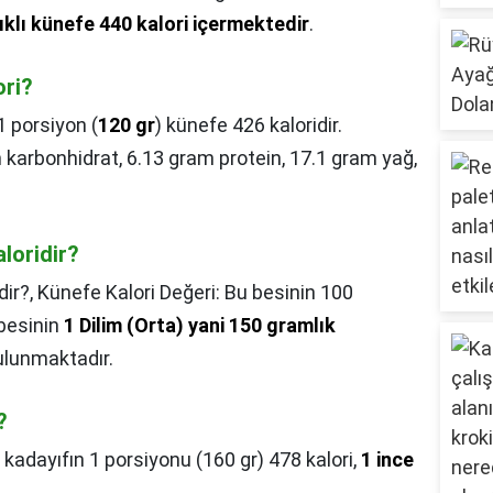
tıklı künefe 440 kalori içermektedir
.
ori?
1 porsiyon (
120 gr
) künefe 426 kaloridir.
karbonhidrat, 6.13 gram protein, 17.1 gram yağ,
aloridir?
dir?,
Künefe Kalori Değeri: Bu besinin 100
 besinin
1 Dilim (Orta) yani 150 gramlık
lunmaktadır.
?
 kadayıfın 1 porsiyonu (160 gr) 478 kalori,
1 ince