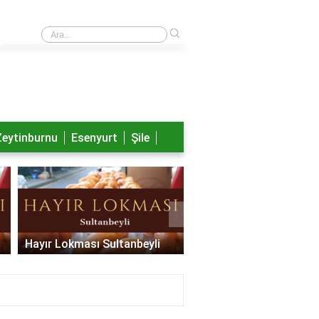
›
Nayib Bukele aslen nereli?
Zeytinburnu
Esenyurt
Şile
›
Hayır Lokması Sancaktepe
Hayır Lokması Pendik