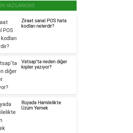
ON YAZILAR6565
Ziraat sanal POS hata
kodları nelerdir?
Vatsap'ta neden diğer
kişiler yazıyor?
Rüyada Hamilelikte
Üzüm Yemek