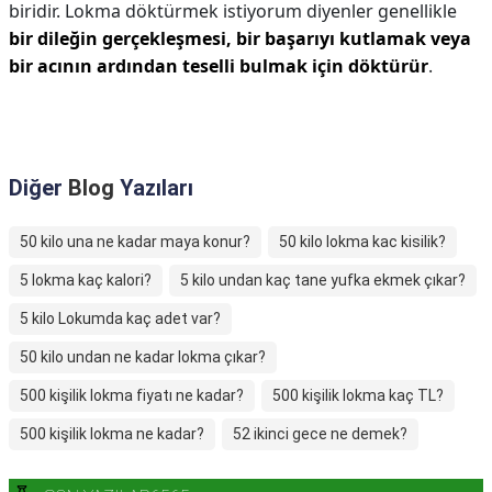
biridir. Lokma döktürmek istiyorum diyenler genellikle
bir dileğin gerçekleşmesi, bir başarıyı kutlamak veya
bir acının ardından teselli bulmak için döktürür
.
Diğer
Blog
Yazıları
50 kilo una ne kadar maya konur?
50 kilo lokma kac kisilik?
5 lokma kaç kalori?
5 kilo undan kaç tane yufka ekmek çıkar?
5 kilo Lokumda kaç adet var?
50 kilo undan ne kadar lokma çıkar?
500 kişilik lokma fiyatı ne kadar?
500 kişilik lokma kaç TL?
500 kişilik lokma ne kadar?
52 ikinci gece ne demek?