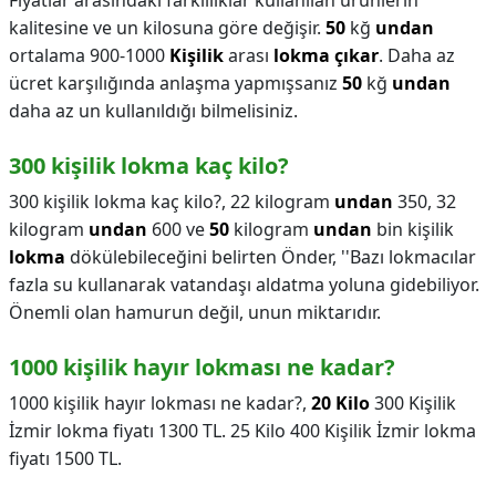
Fiyatlar arasındaki farklılıklar kullanılan ürünlerin
kalitesine ve un kilosuna göre değişir.
50
kğ
undan
ortalama 900-1000
Kişilik
arası
lokma çıkar
. Daha az
ücret karşılığında anlaşma yapmışsanız
50
kğ
undan
daha az un kullanıldığı bilmelisiniz.
300 kişilik lokma kaç kilo?
300 kişilik lokma kaç kilo?,
22 kilogram
undan
350, 32
kilogram
undan
600 ve
50
kilogram
undan
bin kişilik
lokma
dökülebileceğini belirten Önder, ''Bazı lokmacılar
fazla su kullanarak vatandaşı aldatma yoluna gidebiliyor.
Önemli olan hamurun değil, unun miktarıdır.
1000 kişilik hayır lokması ne kadar?
1000 kişilik hayır lokması ne kadar?,
20 Kilo
300 Kişilik
İzmir lokma fiyatı 1300 TL. 25 Kilo 400 Kişilik İzmir lokma
fiyatı 1500 TL.