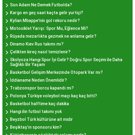
değerlendirerek, bütçenize uygun bir hayır lokması
Son Adam Ne Demek Futbolda?
bulabilirsiniz.
Kargo en geç saat kaçta gelir yurtiçi?
Hayır Lokması İstanbul
Kylian Mbappe'nin gol rekoru nedir?
Motosiklet Yarışı: Spor Mu, Eğlence Mi?
Deneyiminde Nelere Dikkat
Rüyada mezarlıkta gezmek ne anlama gelir?
Edilmeli?
Dinamo Kiev Rus takımı mı?
Çelikten kireç nasıl temizlenir?
Skolyoza Hangi Spor İyi Gelir? Doğru Spor Seçimi ile Daha
İstanbul'da hayır lokması deneyimini daha özel
Sağlıklı Bir Yaşam
kılmak için birkaç öneri:
Basketbol Gelişim Merkezinde Otopark Var mı?
Geleneksel Mekanları Tercih Edin:
Tarihi
İddianame Neden Önemlidir?
semtlerdeki geleneksel pastanelerde hayır
Trabzonspor borcu kapandı mı?
lokması deneyimi daha otantik olabilir.
Polonya Türkiye voleybol maçı kaç kaç bitti?
Yerel Tavsiyelere Kulak Verin:
İstanbul'da
Basketbol halftime kaç dakika
yaşayanların önerilerini değerlendirerek en iyi
Hangi ilin futbol takımı yok
hayır lokması mekanlarını keşfedin.
Beyzbol Türk kültürüne ait midir
Özel Günlerde Ziyaret Edin:
Özel günlerde yapılan
Beşiktaş'ın sponsoru kim?
hayır organizasyonlarında, lezzet daha bir anlam