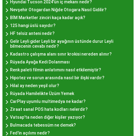
Hyundai Tucson 2024'ün iç mekanı nedir?
İstanbul genelinde birçok yerel işletme ve
Nevşehir Otogardan Niğde Otogara Nasıl Gidilir?
pastane, hayır lokması sunmaktadır. Geleneksel
BİM Marketler zinciri kaça kadar açık?
tatları sevenler için Sultanahmet, Eminönü, ve
125 hangi üslü sayıdır?
Eyüp gibi tarihi semtlerdeki lokantalarda Hayır
HF telsiz anteni nedir?
Lokması deneyimi daha da özel olabilir. Ayrıca,
Gelir Leyli gider Leyli bir ayağının üstünde durur Leyli
Beyoğlu, Kadıköy, ve Beşiktaş gibi modern
bilmecenin cevabı nedir?
semtlerde de bu lezzeti bulabilirsiniz.
Kadastro çalışma alanı sınır krokisi nereden alınır?
Hayır Lokması Fiyatları
Rüyada Ayağa Kedi Dolanması
Renk paleti filmin anlatımını nasıl etkilemiştir?
İstanbul'da Nasıl?
Hipotez ve sorun arasında nasıl bir ilişki vardır?
Hilal ay neden yeşil olur?
Hayır lokması fiyatları İstanbul
genelinde
Rüyada Hamilelikte Üzüm Yemek
mekanlara ve sunulan hizmete göre değişiklik
CarPlay uyumlu multimedya ne kadar?
gösterir. Genellikle porsiyon bazında satılan hayır
Ziraat sanal POS hata kodları nelerdir?
lokmalarının fiyatları uygun olup, lezzetin
Vatsap'ta neden diğer kişiler yazıyor?
kalitesiyle uyumlu bir deneyim sunar. İstanbul'da
Bulmacada tebessüm ne demek?
farklı mekanlarda çeşitli fiyat seçeneklerini
Fed'in açılımı nedir?