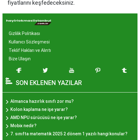
fiyatlarını keşfedeceksiniz.
Hayır Lokması İstanbul'da
Neden Popüler?
Gizlilik Politikası
İstanbul, tarih ve kültür mirasıyla öne çıkan bir
Kullanıcı Sözleşmesi
şehir olmasıyla birlikte, geleneksel lezzetlerle de
Teklif Hakları ve Alıntı
zenginleşmiştir. Hayır lokması, özel günlerde
Bize Ulaşın
yapılan hayır organizasyonlarından esinlenerek
hazırlanan ve lezzetiyle damaklarda unutulmaz
SON EKLENEN YAZILAR
izler bırakan bir tatlıdır. İstanbul'da popüler
olmasının arkasında bu eşsiz lezzetin herkesi
cezbetmesi ve geleneksel dokunuşlarla
Almanca hazırlık sınıfı zor mu?
hazırlanması yatmaktadır.
Kolon kaplama ne işe yarar?
Hayır Lokması İstanbul'da
AMD NPU sürücüsü ne işe yarar?
Mobix nedir?
Nerede Bulunur?
7. sınıfta matematik 2025 2 dönem 1 yazılı hangi konular?