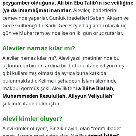
peygamber olduğuna, Ali bin Ebu Talib'in ise veliliğine
(ya da imamlığına) inanırlar
. Aleviler, ibadetlerini
cemevinde yaparlar. Günlük ibadetleri Sabah, Akşam ve
Gece Gülbeng'idir. Kadir Gecesi'yle bağlantılı olarak üç
gün ve Muharrem ayında ise on iki gün oruç tutarlar.
Aleviler namaz kılar mı?
Aleviler namaz kılar mı?,
Alevî yazılı metinlerinde bu
üçlünün birbirinin ardına bir bütünü ifade ediyormuş
gibi kullanılmış olması da ayrıca buna katkıda
bulunmaktadır. Kelime-i şehadetin İslam âleminde
makbul görmüş şekli Alevîlikte “
La İlâhe İllallah,
Muhammeden Resulullah, Aliyyun Veliyullah
”
şeklinde ifade bulmuştur.
Alevi kimler oluyor?
Alevi kimler oluyor?,
Bir zikir ayini olan “cem”i ibadet