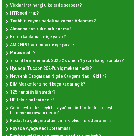
semtlerde de bu lezzeti bulabilirsiniz.
Vicdani ret hangi ülkelerde serbest?
Hayır Lokması Fiyatları
HTR nedir tıp?
İstanbul'da Nasıl?
Taahhüt cayma bedeli ne zaman ödenmez?
Almanca hazırlık sınıfı zor mu?
Kolon kaplama ne işe yarar?
Hayır lokması fiyatları İstanbul
genelinde
AMD NPU sürücüsü ne işe yarar?
mekanlara ve sunulan hizmete göre değişiklik
Mobix nedir?
gösterir. Genellikle porsiyon bazında satılan hayır
7. sınıfta matematik 2025 2 dönem 1 yazılı hangi konular?
lokmalarının fiyatları uygun olup, lezzetin
Hyundai Tucson 2024'ün iç mekanı nedir?
kalitesiyle uyumlu bir deneyim sunar. İstanbul'da
Nevşehir Otogardan Niğde Otogara Nasıl Gidilir?
farklı mekanlarda çeşitli fiyat seçeneklerini
BİM Marketler zinciri kaça kadar açık?
değerlendirerek, bütçenize uygun bir hayır lokması
125 hangi üslü sayıdır?
bulabilirsiniz.
HF telsiz anteni nedir?
Hayır Lokması İstanbul
Gelir Leyli gider Leyli bir ayağının üstünde durur Leyli
bilmecenin cevabı nedir?
Deneyiminde Nelere Dikkat
Kadastro çalışma alanı sınır krokisi nereden alınır?
Edilmeli?
Rüyada Ayağa Kedi Dolanması