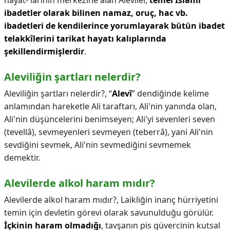
hayat- larının merkezine alan Alevîler,
temel İslâmî
ibadetler olarak bilinen namaz, oruç, hac vb.
ibadetleri de kendilerince yorumlayarak bütün ibadet
telakkîlerini tarikat hayatı kalıplarında
şekillendirmişlerdir
.
Aleviliğin şartları nelerdir?
Aleviliğin şartları nelerdir?,
“
Alevî
” dendiğinde kelime
anlamından hareketle Ali taraftarı, Ali'nin yanında olan,
Ali'nin düşüncelerini benimseyen; Ali'yi sevenleri seven
(tevellâ), sevmeyenleri sevmeyen (teberrâ), yani Ali'nin
sevdiğini sevmek, Ali'nin sevmediğini sevmemek
demektir.
Alevilerde alkol haram mıdır?
Alevilerde alkol haram mıdır?,
Laikliğin inanç hürriyetini
temin için devletin görevi olarak savunulduğu görülür.
İçkinin haram olmadığı
, tavşanın pis güvercinin kutsal