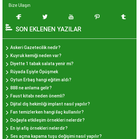
zenginleşmiştir. Hayır lokması, özel günlerde
Bize Ulaşın
yapılan hayır organizasyonlarından esinlenerek
hazırlanan ve lezzetiyle damaklarda unutulmaz
SON EKLENEN YAZILAR
izler bırakan bir tatlıdır. İstanbul'da popüler
olmasının arkasında bu eşsiz lezzetin herkesi
cezbetmesi ve geleneksel dokunuşlarla
Askeri Gazetecilik nedir?
hazırlanması yatmaktadır.
Kuyruk kemiği neden var?
Hayır Lokması İstanbul'da
Diyette 1 tabak salata yenir mi?
Rüyada Eşiyle Öpüşmek
Nerede Bulunur?
Oytun Erbaş hangi eğitim aldı?
888 ne anlama gelir?
İstanbul genelinde birçok yerel işletme ve
Faust kitabı neden önemli?
pastane, hayır lokması sunmaktadır. Geleneksel
Dijital diş hekimliği implant nasıl yapılır?
tatları sevenler için Sultanahmet, Eminönü, ve
Fan temizlerken hangi ilaç kullanılır?
Eyüp gibi tarihi semtlerdeki lokantalarda Hayır
Doğayla etkileşim örnekleri nelerdir?
Lokması deneyimi daha da özel olabilir. Ayrıca,
En iyi afiş örnekleri nelerdir?
Beyoğlu, Kadıköy, ve Beşiktaş gibi modern
Ses açma kapama tuşu değişimi nasıl yapılır?