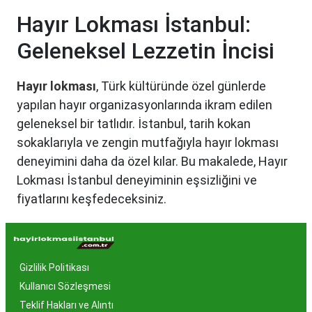
Hayır Lokması İstanbul:
Geleneksel Lezzetin İncisi
Hayır lokması
, Türk kültüründe özel günlerde
yapılan hayır organizasyonlarında ikram edilen
geleneksel bir tatlıdır. İstanbul, tarih kokan
sokaklarıyla ve zengin mutfağıyla hayır lokması
deneyimini daha da özel kılar. Bu makalede, Hayır
Lokması İstanbul deneyiminin eşsizliğini ve
fiyatlarını keşfedeceksiniz.
Hayır Lokması İstanbul'da
Neden Popüler?
Gizlilik Politikası
İstanbul, tarih ve kültür mirasıyla öne çıkan bir
Kullanıcı Sözleşmesi
şehir olmasıyla birlikte, geleneksel lezzetlerle de
Teklif Hakları ve Alıntı