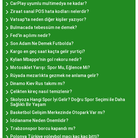
cezbetmesi ve geleneksel dokunuşlarla
CarPlay uyumlu multimedya ne kadar?
hazırlanması yatmaktadır.
Ziraat sanal POS hata kodları nelerdir?
Hayır Lokması İstanbul'da
Vatsap'ta neden diğer kişiler yazıyor?
Bulmacada tebessüm ne demek?
Nerede Bulunur?
Fed'in açılımı nedir?
Son Adam Ne Demek Futbolda?
İstanbul genelinde birçok yerel işletme ve
Kargo en geç saat kaçta gelir yurtiçi?
pastane, hayır lokması sunmaktadır. Geleneksel
Kylian Mbappe'nin gol rekoru nedir?
tatları sevenler için Sultanahmet, Eminönü, ve
Motosiklet Yarışı: Spor Mu, Eğlence Mi?
Eyüp gibi tarihi semtlerdeki lokantalarda Hayır
Rüyada mezarlıkta gezmek ne anlama gelir?
Lokması deneyimi daha da özel olabilir. Ayrıca,
Dinamo Kiev Rus takımı mı?
Beyoğlu, Kadıköy, ve Beşiktaş gibi modern
Çelikten kireç nasıl temizlenir?
semtlerde de bu lezzeti bulabilirsiniz.
Skolyoza Hangi Spor İyi Gelir? Doğru Spor Seçimi ile Daha
Hayır Lokması Fiyatları
Sağlıklı Bir Yaşam
Basketbol Gelişim Merkezinde Otopark Var mı?
İstanbul'da Nasıl?
İddianame Neden Önemlidir?
Trabzonspor borcu kapandı mı?
Hayır lokması fiyatları İstanbul
genelinde
Polonya Türkiye voleybol maçı kaç kaç bitti?