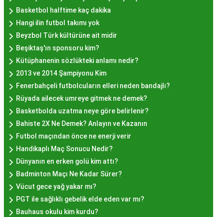
mekanlara ve sunulan hizmete göre değişiklik
Basketbol halftime kaç dakika
gösterir. Genellikle porsiyon bazında satılan hayır
Hangi ilin futbol takımı yok
lokmalarının fiyatları uygun olup, lezzetin
Beyzbol Türk kültürüne ait midir
kalitesiyle uyumlu bir deneyim sunar. İstanbul'da
Beşiktaş'ın sponsoru kim?
farklı mekanlarda çeşitli fiyat seçeneklerini
Kütüphanenin sözlükteki anlamı nedir?
değerlendirerek, bütçenize uygun bir hayır lokması
2013 ve 2014 Şampiyonu Kim
bulabilirsiniz.
Fenerbahçeli futbolcuların elleri neden bandajlı?
Hayır Lokması İstanbul
Rüyada ailecek umreye gitmek ne demek?
Basketbolda uzatma neye göre belirlenir?
Deneyiminde Nelere Dikkat
Bahiste 2X Ne Demek? Anlayın ve Kazanın
Edilmeli?
Futbol maçından önce ne enerji verir
Handikaplı Maç Sonucu Nedir?
Dünyanın en erken golü kim attı?
İstanbul'da hayır lokması deneyimini daha özel
Badminton Maçı Ne Kadar Sürer?
kılmak için birkaç öneri:
Vücut gece yağ yakar mı?
Geleneksel Mekanları Tercih Edin:
Tarihi
PGT ile sağlıklı gebelik elde eden var mı?
semtlerdeki geleneksel pastanelerde hayır
Bauhaus okulu kim kurdu?
lokması deneyimi daha otantik olabilir.