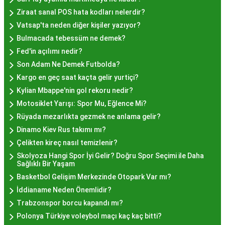
Nerede Bulunur?
Ziraat sanal POS hata kodları nelerdir?
Vatsap'ta neden diğer kişiler yazıyor?
İstanbul genelinde birçok yerel işletme ve
Bulmacada tebessüm ne demek?
pastane, hayır lokması sunmaktadır. Geleneksel
Fed'in açılımı nedir?
tatları sevenler için Sultanahmet, Eminönü, ve
Son Adam Ne Demek Futbolda?
Eyüp gibi tarihi semtlerdeki lokantalarda Hayır
Kargo en geç saat kaçta gelir yurtiçi?
Lokması deneyimi daha da özel olabilir. Ayrıca,
Kylian Mbappe'nin gol rekoru nedir?
Beyoğlu, Kadıköy, ve Beşiktaş gibi modern
Motosiklet Yarışı: Spor Mu, Eğlence Mi?
semtlerde de bu lezzeti bulabilirsiniz.
Rüyada mezarlıkta gezmek ne anlama gelir?
Hayır Lokması Fiyatları
Dinamo Kiev Rus takımı mı?
İstanbul'da Nasıl?
Çelikten kireç nasıl temizlenir?
Skolyoza Hangi Spor İyi Gelir? Doğru Spor Seçimi ile Daha
Sağlıklı Bir Yaşam
Hayır lokması fiyatları İstanbul
genelinde
Basketbol Gelişim Merkezinde Otopark Var mı?
mekanlara ve sunulan hizmete göre değişiklik
İddianame Neden Önemlidir?
gösterir. Genellikle porsiyon bazında satılan hayır
Trabzonspor borcu kapandı mı?
lokmalarının fiyatları uygun olup, lezzetin
Polonya Türkiye voleybol maçı kaç kaç bitti?