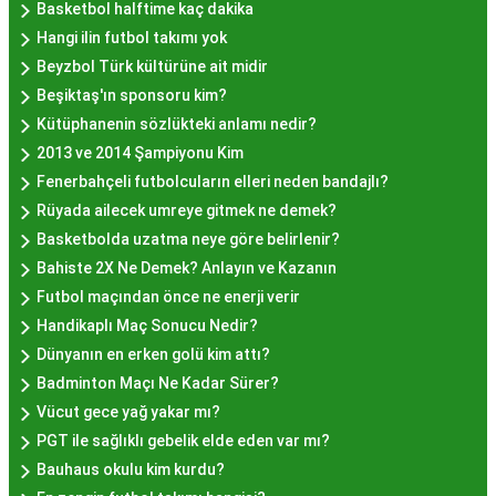
kalitesiyle uyumlu bir deneyim sunar. İstanbul'da
Basketbol halftime kaç dakika
farklı mekanlarda çeşitli fiyat seçeneklerini
Hangi ilin futbol takımı yok
değerlendirerek, bütçenize uygun bir hayır lokması
Beyzbol Türk kültürüne ait midir
bulabilirsiniz.
Beşiktaş'ın sponsoru kim?
Hayır Lokması İstanbul
Kütüphanenin sözlükteki anlamı nedir?
2013 ve 2014 Şampiyonu Kim
Deneyiminde Nelere Dikkat
Fenerbahçeli futbolcuların elleri neden bandajlı?
Edilmeli?
Rüyada ailecek umreye gitmek ne demek?
Basketbolda uzatma neye göre belirlenir?
Bahiste 2X Ne Demek? Anlayın ve Kazanın
İstanbul'da hayır lokması deneyimini daha özel
Futbol maçından önce ne enerji verir
kılmak için birkaç öneri:
Handikaplı Maç Sonucu Nedir?
Geleneksel Mekanları Tercih Edin:
Tarihi
Dünyanın en erken golü kim attı?
semtlerdeki geleneksel pastanelerde hayır
Badminton Maçı Ne Kadar Sürer?
lokması deneyimi daha otantik olabilir.
Vücut gece yağ yakar mı?
Yerel Tavsiyelere Kulak Verin:
İstanbul'da
PGT ile sağlıklı gebelik elde eden var mı?
yaşayanların önerilerini değerlendirerek en iyi
Bauhaus okulu kim kurdu?
hayır lokması mekanlarını keşfedin.