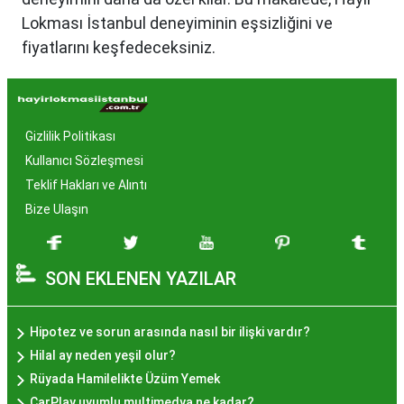
Lokması İstanbul deneyiminin eşsizliğini ve
fiyatlarını keşfedeceksiniz.
Hayır Lokması İstanbul'da
Neden Popüler?
Gizlilik Politikası
İstanbul, tarih ve kültür mirasıyla öne çıkan bir
Kullanıcı Sözleşmesi
şehir olmasıyla birlikte, geleneksel lezzetlerle de
Teklif Hakları ve Alıntı
zenginleşmiştir. Hayır lokması, özel günlerde
Bize Ulaşın
yapılan hayır organizasyonlarından esinlenerek
hazırlanan ve lezzetiyle damaklarda unutulmaz
SON EKLENEN YAZILAR
izler bırakan bir tatlıdır. İstanbul'da popüler
olmasının arkasında bu eşsiz lezzetin herkesi
cezbetmesi ve geleneksel dokunuşlarla
Hipotez ve sorun arasında nasıl bir ilişki vardır?
hazırlanması yatmaktadır.
Hilal ay neden yeşil olur?
Hayır Lokması İstanbul'da
Rüyada Hamilelikte Üzüm Yemek
CarPlay uyumlu multimedya ne kadar?