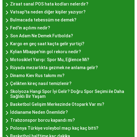
bulabilirsiniz.
Ziraat sanal POS hata kodları nelerdir?
Hayır Lokması İstanbul
Vatsap'ta neden diğer kişiler yazıyor?
Bulmacada tebessüm ne demek?
Deneyiminde Nelere Dikkat
Fed'in açılımı nedir?
Edilmeli?
Son Adam Ne Demek Futbolda?
Kargo en geç saat kaçta gelir yurtiçi?
Kylian Mbappe'nin gol rekoru nedir?
İstanbul'da hayır lokması deneyimini daha özel
Motosiklet Yarışı: Spor Mu, Eğlence Mi?
kılmak için birkaç öneri:
Rüyada mezarlıkta gezmek ne anlama gelir?
Geleneksel Mekanları Tercih Edin:
Tarihi
Dinamo Kiev Rus takımı mı?
semtlerdeki geleneksel pastanelerde hayır
Çelikten kireç nasıl temizlenir?
lokması deneyimi daha otantik olabilir.
Skolyoza Hangi Spor İyi Gelir? Doğru Spor Seçimi ile Daha
Yerel Tavsiyelere Kulak Verin:
İstanbul'da
Sağlıklı Bir Yaşam
yaşayanların önerilerini değerlendirerek en iyi
Basketbol Gelişim Merkezinde Otopark Var mı?
hayır lokması mekanlarını keşfedin.
İddianame Neden Önemlidir?
Özel Günlerde Ziyaret Edin:
Özel günlerde yapılan
Trabzonspor borcu kapandı mı?
hayır organizasyonlarında, lezzet daha bir anlam
Polonya Türkiye voleybol maçı kaç kaç bitti?
kazanır.
Basketbol halftime kaç dakika