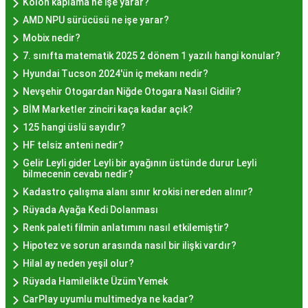
Kolon kaplama ne işe yarar?
pastane, hayır lokması sunmaktadır. Geleneksel
AMD NPU sürücüsü ne işe yarar?
tatları sevenler için Sultanahmet, Eminönü, ve
Mobix nedir?
Eyüp gibi tarihi semtlerdeki lokantalarda Hayır
7. sınıfta matematik 2025 2 dönem 1 yazılı hangi konular?
Lokması deneyimi daha da özel olabilir. Ayrıca,
Hyundai Tucson 2024'ün iç mekanı nedir?
Beyoğlu, Kadıköy, ve Beşiktaş gibi modern
Nevşehir Otogardan Niğde Otogara Nasıl Gidilir?
semtlerde de bu lezzeti bulabilirsiniz.
BİM Marketler zinciri kaça kadar açık?
Hayır Lokması Fiyatları
125 hangi üslü sayıdır?
İstanbul'da Nasıl?
HF telsiz anteni nedir?
Gelir Leyli gider Leyli bir ayağının üstünde durur Leyli
bilmecenin cevabı nedir?
Hayır lokması fiyatları İstanbul
genelinde
Kadastro çalışma alanı sınır krokisi nereden alınır?
mekanlara ve sunulan hizmete göre değişiklik
Rüyada Ayağa Kedi Dolanması
gösterir. Genellikle porsiyon bazında satılan hayır
Renk paleti filmin anlatımını nasıl etkilemiştir?
lokmalarının fiyatları uygun olup, lezzetin
Hipotez ve sorun arasında nasıl bir ilişki vardır?
kalitesiyle uyumlu bir deneyim sunar. İstanbul'da
Hilal ay neden yeşil olur?
farklı mekanlarda çeşitli fiyat seçeneklerini
Rüyada Hamilelikte Üzüm Yemek
değerlendirerek, bütçenize uygun bir hayır lokması
CarPlay uyumlu multimedya ne kadar?