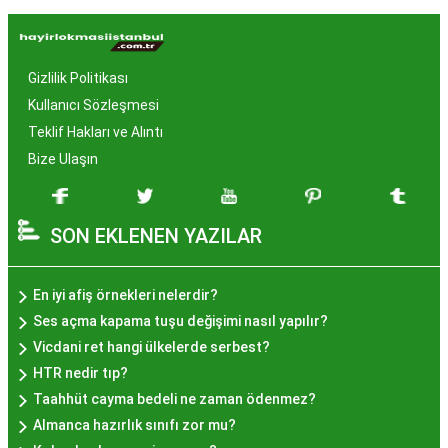
Hayır Lokması İstanbul'da
Neden Popüler?
Gizlilik Politikası
İstanbul, tarih ve kültür mirasıyla öne çıkan bir
Kullanıcı Sözleşmesi
şehir olmasıyla birlikte, geleneksel lezzetlerle de
Teklif Hakları ve Alıntı
zenginleşmiştir. Hayır lokması, özel günlerde
Bize Ulaşın
yapılan hayır organizasyonlarından esinlenerek
hazırlanan ve lezzetiyle damaklarda unutulmaz
SON EKLENEN YAZILAR
izler bırakan bir tatlıdır. İstanbul'da popüler
olmasının arkasında bu eşsiz lezzetin herkesi
cezbetmesi ve geleneksel dokunuşlarla
En iyi afiş örnekleri nelerdir?
hazırlanması yatmaktadır.
Ses açma kapama tuşu değişimi nasıl yapılır?
Hayır Lokması İstanbul'da
Vicdani ret hangi ülkelerde serbest?
HTR nedir tıp?
Nerede Bulunur?
Taahhüt cayma bedeli ne zaman ödenmez?
Almanca hazırlık sınıfı zor mu?
İstanbul genelinde birçok yerel işletme ve