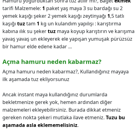
Hamuru yoğurduktan sonra tuz atılır mı?,
Baget
ekmek
tarifi Malzemele:
1
paket yaş maya 3 su bardağı su 2
yemek kaşığı şeker 2 yemek kaşığı zeytinyağı
1
,5 tatlı
kaşığı
tuz
tam
1
kg un kulandım yapılışı : karıştırma
kabına ılık su şeker
tuz
maya koyup karıştırın ve karışıma
yavaş yavaş un ekleyerek ele yapışan yumuşak pürüzsüz
bir hamur elde edene kadar ...
Açma hamuru neden kabarmaz?
Açma hamuru neden kabarmaz?,
Kullandığınız mayaya
ilk aşamada tuz ekliyorsunuz
Ancak instant maya kullandığınız durumlarda
bekletmenize gerek yok, hemen ardından diğer
malzemeleri ekleyebilirsiniz. Burada dikkat etmeniz
gereken nokta şekeri mutlaka ilave etmeniz.
Tuzu bu
aşamada asla eklememelisiniz
.