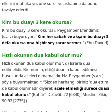
ellerini mutlaka yüzüne sürer ve ashâbına da bunu
tavsiye ederdi.
Kim bu duayı 3 kere okursa?
Kim bu duayı 3 kere okursa?,
Peygamber Efendimiz
(s.a.v) buyuruyor: "
Kim her sabah ve akşam bu duayı 3
defa okursa ona hiçbir şey zarar vermez
." (Ebu Davud)
Hızlı okunan dua kabul olur mu?
Hızlı okunan dua kabul olur mu?,
d) Israrla dua
edilmelidir. Bir mümin, ettiği duanın kabul edilmesi
hususunda aceleci olmamalıdır. Hz. Peygamber (s.a.s.)
şöyle buyurmaktadır: “Sizden herhangi biriniz 'dua ettim
de kabul olunmadı' diyerek
acele etmediği sürece duası
kabul olunur
.” (Buhârî, De'avât, 22 [6340]; Müslim, Zikir,
90-92 [2735] ).