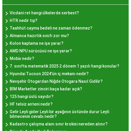
olmasının arkasında bu eşsiz lezzetin herkesi
cezbetmesi ve geleneksel dokunuşlarla
Vicdani ret hangi ülkelerde serbest?
hazırlanması yatmaktadır.
HTR nedir tıp?
Hayır Lokması İstanbul'da
Taahhüt cayma bedeli ne zaman ödenmez?
Almanca hazırlık sınıfı zor mu?
Nerede Bulunur?
Kolon kaplama ne işe yarar?
AMD NPU sürücüsü ne işe yarar?
İstanbul genelinde birçok yerel işletme ve
Mobix nedir?
pastane, hayır lokması sunmaktadır. Geleneksel
7. sınıfta matematik 2025 2 dönem 1 yazılı hangi konular?
tatları sevenler için Sultanahmet, Eminönü, ve
Hyundai Tucson 2024'ün iç mekanı nedir?
Eyüp gibi tarihi semtlerdeki lokantalarda Hayır
Nevşehir Otogardan Niğde Otogara Nasıl Gidilir?
Lokması deneyimi daha da özel olabilir. Ayrıca,
BİM Marketler zinciri kaça kadar açık?
Beyoğlu, Kadıköy, ve Beşiktaş gibi modern
125 hangi üslü sayıdır?
semtlerde de bu lezzeti bulabilirsiniz.
HF telsiz anteni nedir?
Hayır Lokması Fiyatları
Gelir Leyli gider Leyli bir ayağının üstünde durur Leyli
bilmecenin cevabı nedir?
İstanbul'da Nasıl?
Kadastro çalışma alanı sınır krokisi nereden alınır?