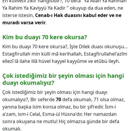
En kuvvetli zikir hangisidir?,
70 defa "Ya Allah Ya Rahman
Ya Rahim Ya Kaviyyü Ya Kadir " okuyup da dua eden, ne
isterse istesin,
Cenab-ı Hak duasını kabul eder ve ne
muradı varsa verir
.
Kim bu duayı 70 kere okursa?
Kim bu duayı 70 kere okursa?,
İşte Dilek duası okunuşu...
Estagfirullah min külli mâ kerihallah, Estagfirullahel'azîm
ellezî lâ ilahe illâ hüvel hayyel kayyûme ve etûbü ileyh.
Çok istediğimiz bir şeyin olması için hangi
duayı okumalıyız?
Çok istediğimiz bir şeyin olması için hangi duayı
okumalıyız?,
Bir seferde
70
defa okumalı, 71 olsa olmaz,
yanına başka isim konsa olmaz, bu bir şifredir. İsm-i
a'zam, ism-i Celal, Esma-ül Hüsna'dır. Her namazdan
sonra okuyana ne mutlu! Hiç olmazsa günde bir defa
okumalı.