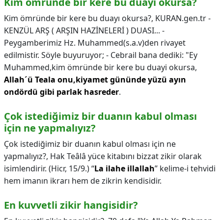
Kim ömründe bir kere bu duayı okursa?
Kim ömründe bir kere bu duayı okursa?,
KURAN.gen.tr -
KENZÜL ARŞ ( ARŞIN HAZİNELERİ ) DUASI... -
Peygamberimiz Hz. Muhammed(s.a.v)den rivayet
edilmistir. Söyle buyuruyor; - Cebrail bana dediki: "Ey
Muhammed,kim ömründe bir kere bu duayi okursa,
Allah´ü Teala onu,kiyamet gününde yüzü ayın
ondördü gibi parlak hasreder
.
Çok istediğimiz bir duanın kabul olması
için ne yapmalıyız?
Çok istediğimiz bir duanın kabul olması için ne
yapmalıyız?,
Hak Teâlâ yüce kitabını bizzat zikir olarak
isimlendirir. (Hicr, 15/9.) “
La ilahe illallah
” kelime-i tehvidi
hem imanın ikrarı hem de zikrin kendisidir.
En kuvvetli zikir hangisidir?