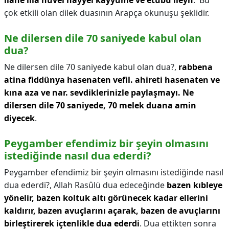
ilahe illa hüvel hayyel kayyume ve etubü ileyh
.' Bu
çok etkili olan dilek duasının Arapça okunuşu şeklidir.
Ne dilersen dile 70 saniyede kabul olan
dua?
Ne dilersen dile 70 saniyede kabul olan dua?,
rabbena
atina fiddünya hasenaten vefil.
ahireti hasenaten ve
kına aza ve nar. sevdiklerinizle paylaşmayı.
Ne
dilersen dile 70 saniyede, 70 melek duana amin
diyecek
.
Peygamber efendimiz bir şeyin olmasını
istediğinde nasıl dua ederdi?
Peygamber efendimiz bir şeyin olmasını istediğinde nasıl
dua ederdi?,
Allah Rasûlü dua edeceğinde
bazen kıbleye
yönelir, bazen koltuk altı görünecek kadar ellerini
kaldırır, bazen avuçlarını açarak, bazen de avuçlarını
birleştirerek içtenlikle dua ederdi
. Dua ettikten sonra