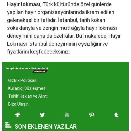
Hayır lokması
, Türk kültüründe özel günlerde
yapılan hayır organizasyonlarında ikram edilen
geleneksel bir tatlıdır. İstanbul, tarih kokan
sokaklarıyla ve zengin mutfağıyla hayır lokması
deneyimini daha da özel kılar. Bu makalede, Hayır
Lokması İstanbul deneyiminin eşsizliğini ve
fiyatlarını keşfedeceksiniz.
Hayır Lokması İstanbul'da
Neden Popüler?
Gizlilik Politikası
İstanbul, tarih ve kültür mirasıyla öne çıkan bir
Kullanıcı Sözleşmesi
şehir olmasıyla birlikte, geleneksel lezzetlerle de
Teklif Hakları ve Alıntı
zenginleşmiştir. Hayır lokması, özel günlerde
Bize Ulaşın
yapılan hayır organizasyonlarından esinlenerek
hazırlanan ve lezzetiyle damaklarda unutulmaz
SON EKLENEN YAZILAR
izler bırakan bir tatlıdır. İstanbul'da popüler