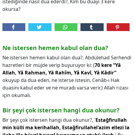
istediğinde nasıl dua ederdi?, Kim bu duayı 3 kere
okursa?
Ne istersen hemen kabul olan dua?
Ne istersen hemen kabul olan dua?,
Abdülehad Serhendi
hazretleri bir müjde verip buyuruyor ki: (
70 kere “Yâ
Allah, Yâ Rahman, Yâ Rahîm, Yâ Kavî, Yâ Kâdir”
okuyup da dua eden, ne isterse istesin, Cenâb-ı Hak
duasını kabul eder ve ne muradı varsa verir.) Allah rızası
için okumalı.
Bir şeyi çok istersen hangi dua okunur?
Bir şeyi çok istersen hangi dua okunur?,
'
Estağfirullah
min külli ma kerihallah, Estağfirullahel'azim ellezi la