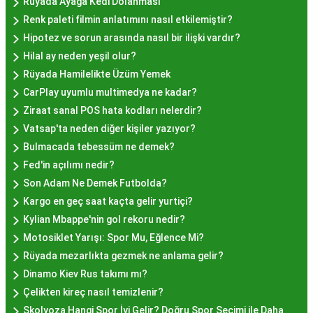
Rüyada Ayağa Kedi Dolanması
Hayır lokması fiyatları İstanbul
genelinde
Renk paleti filmin anlatımını nasıl etkilemiştir?
mekanlara ve sunulan hizmete göre değişiklik
Hipotez ve sorun arasında nasıl bir ilişki vardır?
gösterir. Genellikle porsiyon bazında satılan hayır
Hilal ay neden yeşil olur?
lokmalarının fiyatları uygun olup, lezzetin
Rüyada Hamilelikte Üzüm Yemek
kalitesiyle uyumlu bir deneyim sunar. İstanbul'da
CarPlay uyumlu multimedya ne kadar?
farklı mekanlarda çeşitli fiyat seçeneklerini
Ziraat sanal POS hata kodları nelerdir?
değerlendirerek, bütçenize uygun bir hayır lokması
Vatsap'ta neden diğer kişiler yazıyor?
bulabilirsiniz.
Bulmacada tebessüm ne demek?
Hayır Lokması İstanbul
Fed'in açılımı nedir?
Son Adam Ne Demek Futbolda?
Deneyiminde Nelere Dikkat
Kargo en geç saat kaçta gelir yurtiçi?
Edilmeli?
Kylian Mbappe'nin gol rekoru nedir?
Motosiklet Yarışı: Spor Mu, Eğlence Mi?
Rüyada mezarlıkta gezmek ne anlama gelir?
İstanbul'da hayır lokması deneyimini daha özel
Dinamo Kiev Rus takımı mı?
kılmak için birkaç öneri:
Çelikten kireç nasıl temizlenir?
Geleneksel Mekanları Tercih Edin:
Tarihi
Skolyoza Hangi Spor İyi Gelir? Doğru Spor Seçimi ile Daha