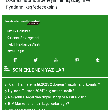
Lokması İstanbul deneyiminin eşsizliğini ve
fiyatlarını keşfedeceksiniz.
Hayır Lokması İstanbul'da
Neden Popüler?
Gizlilik Politikası
İstanbul, tarih ve kültür mirasıyla öne çıkan bir
Kullanıcı Sözleşmesi
şehir olmasıyla birlikte, geleneksel lezzetlerle de
Teklif Hakları ve Alıntı
zenginleşmiştir. Hayır lokması, özel günlerde
Bize Ulaşın
yapılan hayır organizasyonlarından esinlenerek
hazırlanan ve lezzetiyle damaklarda unutulmaz
SON EKLENEN YAZILAR
izler bırakan bir tatlıdır. İstanbul'da popüler
olmasının arkasında bu eşsiz lezzetin herkesi
cezbetmesi ve geleneksel dokunuşlarla
7. sınıfta matematik 2025 2 dönem 1 yazılı hangi konular?
hazırlanması yatmaktadır.
Hyundai Tucson 2024'ün iç mekanı nedir?
Hayır Lokması İstanbul'da
Nevşehir Otogardan Niğde Otogara Nasıl Gidilir?
BİM Marketler zinciri kaça kadar açık?
Nerede Bulunur?