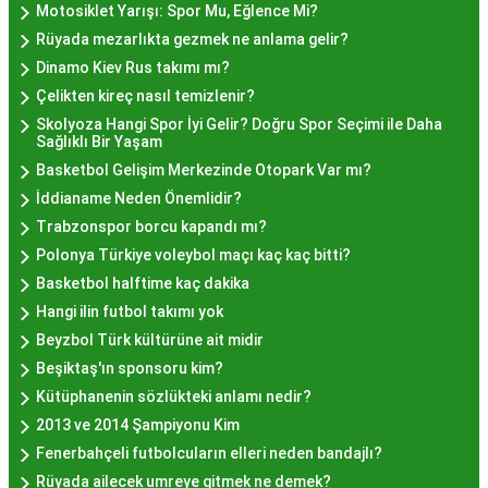
farklı mekanlarda çeşitli fiyat seçeneklerini
Motosiklet Yarışı: Spor Mu, Eğlence Mi?
değerlendirerek, bütçenize uygun bir hayır lokması
Rüyada mezarlıkta gezmek ne anlama gelir?
bulabilirsiniz.
Dinamo Kiev Rus takımı mı?
Hayır Lokması İstanbul
Çelikten kireç nasıl temizlenir?
Skolyoza Hangi Spor İyi Gelir? Doğru Spor Seçimi ile Daha
Deneyiminde Nelere Dikkat
Sağlıklı Bir Yaşam
Basketbol Gelişim Merkezinde Otopark Var mı?
Edilmeli?
İddianame Neden Önemlidir?
Trabzonspor borcu kapandı mı?
İstanbul'da hayır lokması deneyimini daha özel
Polonya Türkiye voleybol maçı kaç kaç bitti?
kılmak için birkaç öneri:
Basketbol halftime kaç dakika
Geleneksel Mekanları Tercih Edin:
Tarihi
Hangi ilin futbol takımı yok
semtlerdeki geleneksel pastanelerde hayır
Beyzbol Türk kültürüne ait midir
lokması deneyimi daha otantik olabilir.
Beşiktaş'ın sponsoru kim?
Yerel Tavsiyelere Kulak Verin:
İstanbul'da
Kütüphanenin sözlükteki anlamı nedir?
yaşayanların önerilerini değerlendirerek en iyi
2013 ve 2014 Şampiyonu Kim
hayır lokması mekanlarını keşfedin.
Fenerbahçeli futbolcuların elleri neden bandajlı?
Özel Günlerde Ziyaret Edin:
Özel günlerde yapılan
Rüyada ailecek umreye gitmek ne demek?