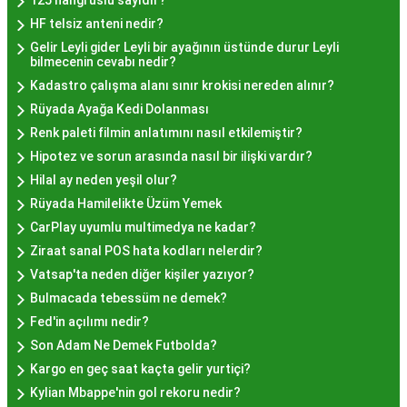
125 hangi üslü sayıdır?
HF telsiz anteni nedir?
İstanbul genelinde birçok yerel işletme ve
Gelir Leyli gider Leyli bir ayağının üstünde durur Leyli
pastane, hayır lokması sunmaktadır. Geleneksel
bilmecenin cevabı nedir?
tatları sevenler için Sultanahmet, Eminönü, ve
Kadastro çalışma alanı sınır krokisi nereden alınır?
Eyüp gibi tarihi semtlerdeki lokantalarda Hayır
Rüyada Ayağa Kedi Dolanması
Lokması deneyimi daha da özel olabilir. Ayrıca,
Renk paleti filmin anlatımını nasıl etkilemiştir?
Beyoğlu, Kadıköy, ve Beşiktaş gibi modern
Hipotez ve sorun arasında nasıl bir ilişki vardır?
semtlerde de bu lezzeti bulabilirsiniz.
Hilal ay neden yeşil olur?
Hayır Lokması Fiyatları
Rüyada Hamilelikte Üzüm Yemek
CarPlay uyumlu multimedya ne kadar?
İstanbul'da Nasıl?
Ziraat sanal POS hata kodları nelerdir?
Vatsap'ta neden diğer kişiler yazıyor?
Hayır lokması fiyatları İstanbul
genelinde
Bulmacada tebessüm ne demek?
mekanlara ve sunulan hizmete göre değişiklik
Fed'in açılımı nedir?
gösterir. Genellikle porsiyon bazında satılan hayır
Son Adam Ne Demek Futbolda?
lokmalarının fiyatları uygun olup, lezzetin
Kargo en geç saat kaçta gelir yurtiçi?
kalitesiyle uyumlu bir deneyim sunar. İstanbul'da
Kylian Mbappe'nin gol rekoru nedir?