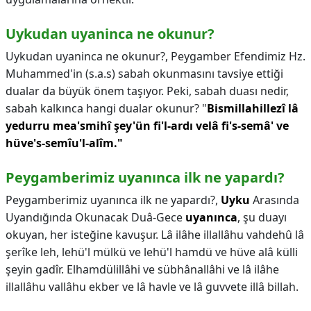
Uykudan uyaninca ne okunur?
Uykudan uyaninca ne okunur?,
Peygamber Efendimiz Hz.
Muhammed'in (s.a.s) sabah okunmasını tavsiye ettiği
dualar da büyük önem taşıyor. Peki, sabah duası nedir,
sabah kalkınca hangi dualar okunur? "
Bismillahillezî lâ
yedurru mea'smihî şey'ün fi'l-ardı velâ fi's-semâ' ve
hüve's-semîu'l-alîm."
Peygamberimiz uyanınca ilk ne yapardı?
Peygamberimiz uyanınca ilk ne yapardı?,
Uyku
Arasında
Uyandığında Okunacak Duâ-Gece
uyanınca
, şu duayı
okuyan, her isteğine kavuşur. Lâ ilâhe illallâhu vahdehû lâ
şerîke leh, lehü'l mülkü ve lehü'l hamdü ve hüve alâ külli
şeyin gadîr. Elhamdülillâhi ve sübhânallâhi ve lâ ilâhe
illallâhu vallâhu ekber ve lâ havle ve lâ guvvete illâ billah.