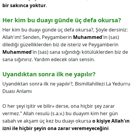
bir sakınca yoktur
.
Her kim bu duayı günde üç defa okursa?
Her kim bu duayı günde üç defa okursa?,
Şöyle dersiniz:
Allah'ım! Senden, Peygamberin
Muhammed
'in (sas)
dilediği güzelliklerden biz de isteriz ve Peygamberin
Muhammed
'in (sas) sana sığındığı kötülüklerden biz de
sana sığınırız. Yardım edecek olan sensin.
Uyandıktan sonra ilk ne yapılır?
Uyandıktan sonra ilk ne yapılır?,
Bismillahillezi La Yedurru
Duası Anlamı
O her şeyi işitir ve bilir» derse, ona hiçbir şey zarar
vermez.” Allah resulü (s.a.v.) bu duayım kim her gün
sabah ve akşam üç kez bu duayı okursa
o kişiye Allah'ın
izni ile hiçbir şeyin ona zarar veremeyeceğini