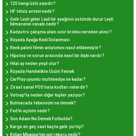
125 hangi üslü sayıdır?
lokmalarının fiyatları uygun olup, lezzetin
HF telsiz anteni nedir?
kalitesiyle uyumlu bir deneyim sunar. İstanbul'da
Gelir Leyli gider Leyli bir ayağının üstünde durur Leyli
farklı mekanlarda çeşitli fiyat seçeneklerini
bilmecenin cevabı nedir?
değerlendirerek, bütçenize uygun bir hayır lokması
Kadastro çalışma alanı sınır krokisi nereden alınır?
bulabilirsiniz.
Rüyada Ayağa Kedi Dolanması
Hayır Lokması İstanbul
Renk paleti filmin anlatımını nasıl etkilemiştir?
Hipotez ve sorun arasında nasıl bir ilişki vardır?
Deneyiminde Nelere Dikkat
Hilal ay neden yeşil olur?
Edilmeli?
Rüyada Hamilelikte Üzüm Yemek
CarPlay uyumlu multimedya ne kadar?
Ziraat sanal POS hata kodları nelerdir?
İstanbul'da hayır lokması deneyimini daha özel
Vatsap'ta neden diğer kişiler yazıyor?
kılmak için birkaç öneri:
Bulmacada tebessüm ne demek?
Geleneksel Mekanları Tercih Edin:
Tarihi
Fed'in açılımı nedir?
semtlerdeki geleneksel pastanelerde hayır
Son Adam Ne Demek Futbolda?
lokması deneyimi daha otantik olabilir.
Kargo en geç saat kaçta gelir yurtiçi?
Yerel Tavsiyelere Kulak Verin:
İstanbul'da
Kylian Mbappe'nin gol rekoru nedir?