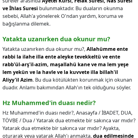
sureler arasında
Ayetel Kürsi, Felak Suresi, Nas Suresi
ve İhlas Suresi
bulunmaktadır. Bu duaların okunma
sebebi, Allah'a yönelerek O'ndan yardım, koruma ve
bağışlanma dilemek.
Yatakta uzanırken dua okunur mu?
Yatakta uzanırken dua okunur mu?,
Allahümme ente
rabbi la ilahe illa ente aleyke tevekkeltü ve ente
rabb'ül-arş'il-azim, maşallahü kane ve ma lem yeşe
lem yekün ve la havle ve la kuvvete illa billah'il
Aliyy'il Azim
. Bu dua kötülükten korunmak için okunan
duadır. Anlamı bakımından Allah'ın tek olduğunu söyler.
Hz Muhammed'in duası nedir?
Hz Muhammed'in duası nedir?,
Anasayfa / İBADET, DUA,
TÖVBE / Dua / Yatarak dua etmekte bir sakınca var mıdır?
Yatarak dua etmekte bir sakınca var mıdır? Ayakta,
oturarak veya yatarak Allah'ı anmakta,
dua edilmesinde