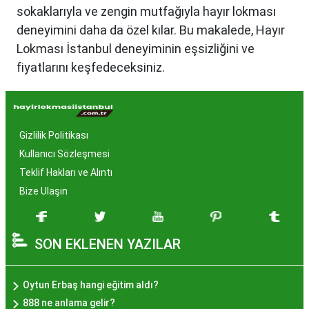
sokaklarıyla ve zengin mutfağıyla hayır lokması
deneyimini daha da özel kılar. Bu makalede, Hayır
Lokması İstanbul deneyiminin eşsizliğini ve
fiyatlarını keşfedeceksiniz.
Hayır Lokması İstanbul'da
Neden Popüler?
Gizlilik Politikası
İstanbul, tarih ve kültür mirasıyla öne çıkan bir
Kullanıcı Sözleşmesi
şehir olmasıyla birlikte, geleneksel lezzetlerle de
Teklif Hakları ve Alıntı
zenginleşmiştir. Hayır lokması, özel günlerde
Bize Ulaşın
yapılan hayır organizasyonlarından esinlenerek
hazırlanan ve lezzetiyle damaklarda unutulmaz
SON EKLENEN YAZILAR
izler bırakan bir tatlıdır. İstanbul'da popüler
olmasının arkasında bu eşsiz lezzetin herkesi
cezbetmesi ve geleneksel dokunuşlarla
Oytun Erbaş hangi eğitim aldı?
hazırlanması yatmaktadır.
888 ne anlama gelir?