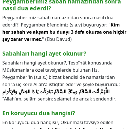
Peygamberimiz sabah namazından sonra
nasıl dua ederdi?
Peygamberimiz sabah namazından sonra nasıl dua
ederdi?,
Peygamber Efendimiz (s.a.v) buyuruyor: "
Kim
her sabah ve akşam bu duayı 3 defa okursa ona hiçbir
şey zarar vermez
." (Ebu Davud)
Sabahları hangi ayet okunur?
Sabahları hangi ayet okunur?,
Tesbîhât konusunda
Müslümanlara özel tavsiyelerde bulunan Hz.
Peygamber'in (s.a.s.) bizzat kendisi de namazlardan
sonra üç kere Allah'a istiğfar eder ve şöyle buyururdu:
اللَّهُمَّ أَنْتَ السَّلاَمُ وَمِنْكَ السَّلاَمُ تَبَارَكْتَ يَا ذَا الجَلاَلِ وَالإِكْرَامِ
.
“Allah'ım, selâm sensin; selâmet de ancak sendendir.
En koruyucu dua hangisi?
En koruyucu dua hangisi?,
Okunması tavsiye edilen