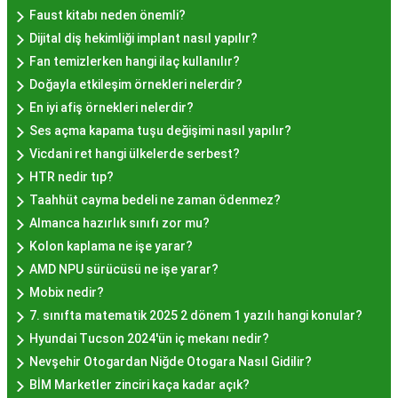
Hayır Lokması İstanbul'da
Faust kitabı neden önemli?
Dijital diş hekimliği implant nasıl yapılır?
Nerede Bulunur?
Fan temizlerken hangi ilaç kullanılır?
Doğayla etkileşim örnekleri nelerdir?
İstanbul genelinde birçok yerel işletme ve
En iyi afiş örnekleri nelerdir?
pastane, hayır lokması sunmaktadır. Geleneksel
Ses açma kapama tuşu değişimi nasıl yapılır?
tatları sevenler için Sultanahmet, Eminönü, ve
Vicdani ret hangi ülkelerde serbest?
Eyüp gibi tarihi semtlerdeki lokantalarda Hayır
HTR nedir tıp?
Lokması deneyimi daha da özel olabilir. Ayrıca,
Taahhüt cayma bedeli ne zaman ödenmez?
Beyoğlu, Kadıköy, ve Beşiktaş gibi modern
Almanca hazırlık sınıfı zor mu?
semtlerde de bu lezzeti bulabilirsiniz.
Kolon kaplama ne işe yarar?
Hayır Lokması Fiyatları
AMD NPU sürücüsü ne işe yarar?
İstanbul'da Nasıl?
Mobix nedir?
7. sınıfta matematik 2025 2 dönem 1 yazılı hangi konular?
Hyundai Tucson 2024'ün iç mekanı nedir?
Hayır lokması fiyatları İstanbul
genelinde
Nevşehir Otogardan Niğde Otogara Nasıl Gidilir?
mekanlara ve sunulan hizmete göre değişiklik
BİM Marketler zinciri kaça kadar açık?
gösterir. Genellikle porsiyon bazında satılan hayır