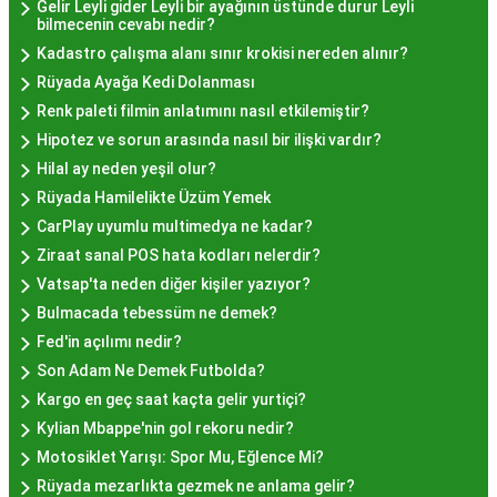
Gelir Leyli gider Leyli bir ayağının üstünde durur Leyli
Lokması deneyimi daha da özel olabilir. Ayrıca,
bilmecenin cevabı nedir?
Beyoğlu, Kadıköy, ve Beşiktaş gibi modern
Kadastro çalışma alanı sınır krokisi nereden alınır?
semtlerde de bu lezzeti bulabilirsiniz.
Rüyada Ayağa Kedi Dolanması
Hayır Lokması Fiyatları
Renk paleti filmin anlatımını nasıl etkilemiştir?
Hipotez ve sorun arasında nasıl bir ilişki vardır?
İstanbul'da Nasıl?
Hilal ay neden yeşil olur?
Rüyada Hamilelikte Üzüm Yemek
Hayır lokması fiyatları İstanbul
genelinde
CarPlay uyumlu multimedya ne kadar?
mekanlara ve sunulan hizmete göre değişiklik
Ziraat sanal POS hata kodları nelerdir?
gösterir. Genellikle porsiyon bazında satılan hayır
Vatsap'ta neden diğer kişiler yazıyor?
lokmalarının fiyatları uygun olup, lezzetin
Bulmacada tebessüm ne demek?
kalitesiyle uyumlu bir deneyim sunar. İstanbul'da
Fed'in açılımı nedir?
farklı mekanlarda çeşitli fiyat seçeneklerini
Son Adam Ne Demek Futbolda?
değerlendirerek, bütçenize uygun bir hayır lokması
Kargo en geç saat kaçta gelir yurtiçi?
bulabilirsiniz.
Kylian Mbappe'nin gol rekoru nedir?
Hayır Lokması İstanbul
Motosiklet Yarışı: Spor Mu, Eğlence Mi?
Rüyada mezarlıkta gezmek ne anlama gelir?