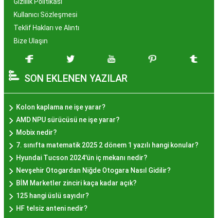
Gizlilik Politikası
İstanbul, tarih ve kültür mirasıyla öne çıkan bir
Kullanıcı Sözleşmesi
şehir olmasıyla birlikte, geleneksel lezzetlerle de
Teklif Hakları ve Alıntı
zenginleşmiştir. Hayır lokması, özel günlerde
Bize Ulaşın
yapılan hayır organizasyonlarından esinlenerek
hazırlanan ve lezzetiyle damaklarda unutulmaz
SON EKLENEN YAZILAR
izler bırakan bir tatlıdır. İstanbul'da popüler
olmasının arkasında bu eşsiz lezzetin herkesi
cezbetmesi ve geleneksel dokunuşlarla
Kolon kaplama ne işe yarar?
hazırlanması yatmaktadır.
AMD NPU sürücüsü ne işe yarar?
Hayır Lokması İstanbul'da
Mobix nedir?
7. sınıfta matematik 2025 2 dönem 1 yazılı hangi konular?
Nerede Bulunur?
Hyundai Tucson 2024'ün iç mekanı nedir?
Nevşehir Otogardan Niğde Otogara Nasıl Gidilir?
İstanbul genelinde birçok yerel işletme ve
BİM Marketler zinciri kaça kadar açık?
pastane, hayır lokması sunmaktadır. Geleneksel
125 hangi üslü sayıdır?
tatları sevenler için Sultanahmet, Eminönü, ve
HF telsiz anteni nedir?
Eyüp gibi tarihi semtlerdeki lokantalarda Hayır