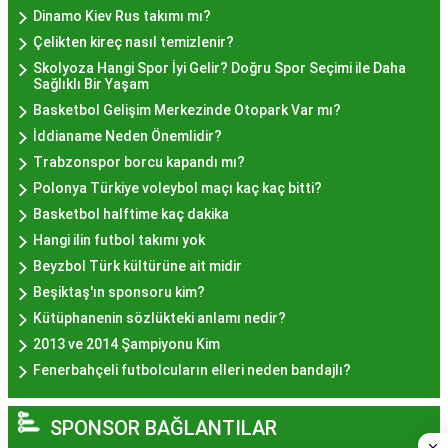
Deneyiminde Nelere Dikkat
Dinamo Kiev Rus takımı mı?
Edilmeli?
Çelikten kireç nasıl temizlenir?
Skolyoza Hangi Spor İyi Gelir? Doğru Spor Seçimi ile Daha
Sağlıklı Bir Yaşam
İstanbul'da hayır lokması deneyimini daha özel
Basketbol Gelişim Merkezinde Otopark Var mı?
kılmak için birkaç öneri:
İddianame Neden Önemlidir?
Geleneksel Mekanları Tercih Edin:
Tarihi
Trabzonspor borcu kapandı mı?
semtlerdeki geleneksel pastanelerde hayır
Polonya Türkiye voleybol maçı kaç kaç bitti?
lokması deneyimi daha otantik olabilir.
Basketbol halftime kaç dakika
Yerel Tavsiyelere Kulak Verin:
İstanbul'da
Hangi ilin futbol takımı yok
yaşayanların önerilerini değerlendirerek en iyi
Beyzbol Türk kültürüne ait midir
hayır lokması mekanlarını keşfedin.
Beşiktaş'ın sponsoru kim?
Özel Günlerde Ziyaret Edin:
Özel günlerde yapılan
Kütüphanenin sözlükteki anlamı nedir?
hayır organizasyonlarında, lezzet daha bir anlam
2013 ve 2014 Şampiyonu Kim
kazanır.
Fenerbahçeli futbolcuların elleri neden bandajlı?
Hayır Lokması İstanbul'da
SPONSOR BAĞLANTILAR
Evde Nasıl Yapılır?