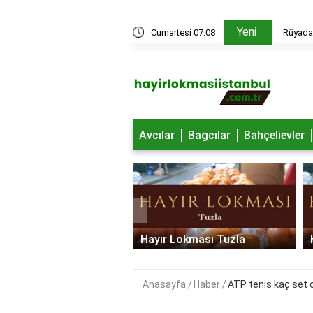
Yeni
edir?
Cumartesi 07:08
Rüyada 
Avcılar
Bağcılar
Bahçelievler
‹
 Lokması Ümraniye
Hayır Lokması Tuzla
Anasayfa
Haber
ATP tenis kaç set 