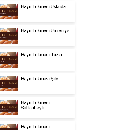
Hayır Lokması Üsküdar
Hayır Lokması Ümraniye
Hayır Lokması Tuzla
Hayır Lokması Şile
Hayır Lokması
Sultanbeyli
Hayır Lokması