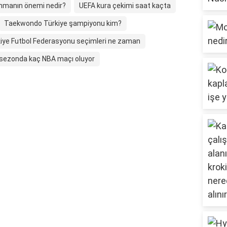
anmanın önemi nedir?
UEFA kura çekimi saat kaçta
Taekwondo Türkiye şampiyonu kim?
iye Futbol Federasyonu seçimleri ne zaman
 sezonda kaç NBA maçı oluyor