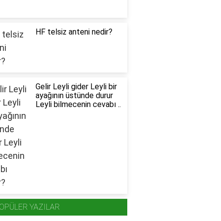
HF telsiz anteni nedir?
Gelir Leyli gider Leyli bir
ayağının üstünde durur
Leyli bilmecenin cevabı ..
OPÜLER YAZILAR