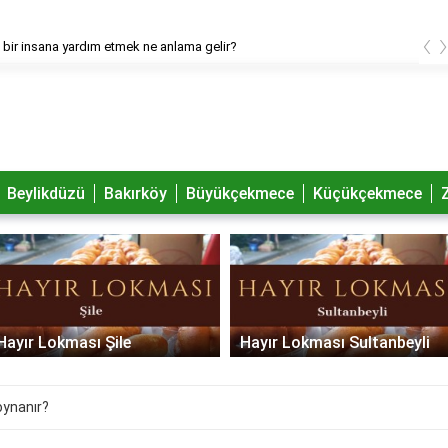
‹
bir insana yardım etmek ne anlama gelir?
Beylikdüzü
Bakırköy
Büyükçekmece
Küçükçekmece
Hayır Lokması Şile
Hayır Lokması Sultanbeyli
oynanır?