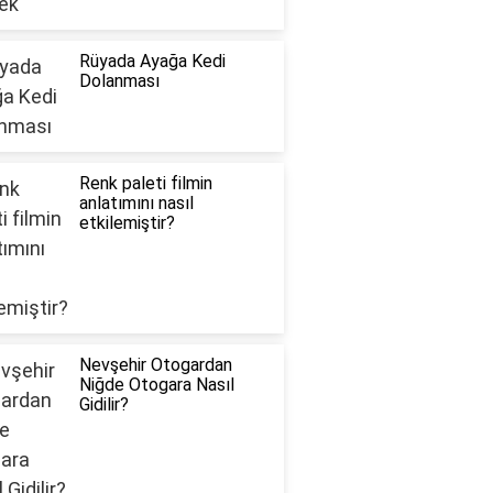
Rüyada Ayağa Kedi
Dolanması
Renk paleti filmin
anlatımını nasıl
etkilemiştir?
Nevşehir Otogardan
Niğde Otogara Nasıl
Gidilir?