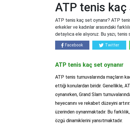
ATP tenis kaç 
ATP tenis kaç set oynanır? ATP tenis
erkekler ve kadınlar arasındaki farklıl
detaylıca ele alıyoruz. Bu yazı, tenis 
Facebook
Twitter
ATP tenis kaç set oynanır
ATP tenis turnuvalarında maçların ka
ettiği konulardan biridir. Genellikle,
oynanırken, Grand Slam turnuvalarınd
heyecanını ve rekabet düzeyini artırır
üzerinden oynanmaktadır. Bu farklılık
özgü dinamiklerini yansıtmaktadır.