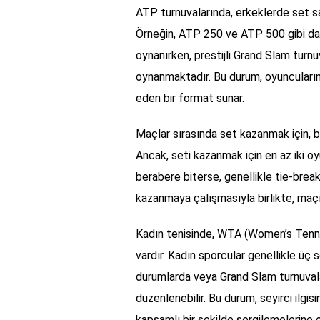
ATP turnuvalarında, erkeklerde set say
Örneğin, ATP 250 ve ATP 500 gibi da
oynanırken, prestijli Grand Slam turnu
oynanmaktadır. Bu durum, oyuncuların 
eden bir format sunar.
Maçlar sırasında set kazanmak için, 
Ancak, seti kazanmak için en az iki oy
berabere biterse, genellikle tie-break
kazanmaya çalışmasıyla birlikte, maçın
Kadın tenisinde, WTA (Women’s Tennis
vardır. Kadın sporcular genellikle üç
durumlarda veya Grand Slam turnuvala
düzenlenebilir. Bu durum, seyirci ilgi
kapsamlı bir şekilde sergilemelerine 