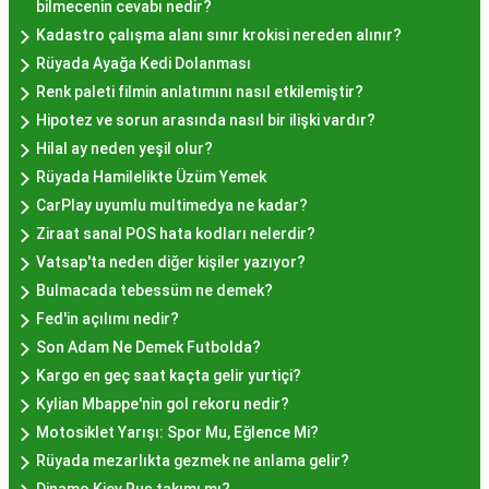
mekanlara ve sunulan hizmete göre değişiklik
bilmecenin cevabı nedir?
gösterir. Genellikle porsiyon bazında satılan hayır
Kadastro çalışma alanı sınır krokisi nereden alınır?
lokmalarının fiyatları uygun olup, lezzetin
Rüyada Ayağa Kedi Dolanması
kalitesiyle uyumlu bir deneyim sunar. İstanbul'da
Renk paleti filmin anlatımını nasıl etkilemiştir?
farklı mekanlarda çeşitli fiyat seçeneklerini
Hipotez ve sorun arasında nasıl bir ilişki vardır?
değerlendirerek, bütçenize uygun bir hayır lokması
Hilal ay neden yeşil olur?
bulabilirsiniz.
Rüyada Hamilelikte Üzüm Yemek
Hayır Lokması İstanbul
CarPlay uyumlu multimedya ne kadar?
Ziraat sanal POS hata kodları nelerdir?
Deneyiminde Nelere Dikkat
Vatsap'ta neden diğer kişiler yazıyor?
Edilmeli?
Bulmacada tebessüm ne demek?
Fed'in açılımı nedir?
Son Adam Ne Demek Futbolda?
İstanbul'da hayır lokması deneyimini daha özel
Kargo en geç saat kaçta gelir yurtiçi?
kılmak için birkaç öneri:
Kylian Mbappe'nin gol rekoru nedir?
Geleneksel Mekanları Tercih Edin:
Tarihi
Motosiklet Yarışı: Spor Mu, Eğlence Mi?
semtlerdeki geleneksel pastanelerde hayır
Rüyada mezarlıkta gezmek ne anlama gelir?
lokması deneyimi daha otantik olabilir.