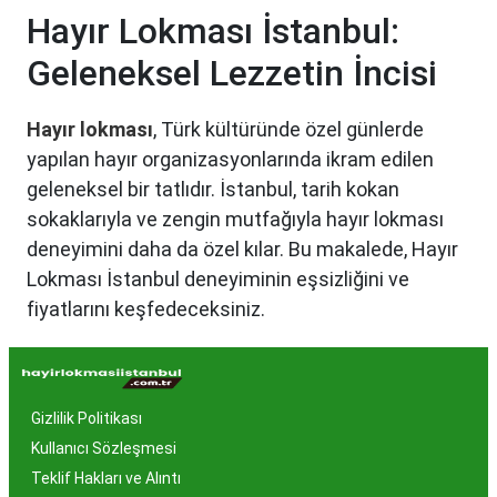
Hayır Lokması İstanbul:
Geleneksel Lezzetin İncisi
Hayır lokması
, Türk kültüründe özel günlerde
yapılan hayır organizasyonlarında ikram edilen
geleneksel bir tatlıdır. İstanbul, tarih kokan
sokaklarıyla ve zengin mutfağıyla hayır lokması
deneyimini daha da özel kılar. Bu makalede, Hayır
Lokması İstanbul deneyiminin eşsizliğini ve
fiyatlarını keşfedeceksiniz.
Hayır Lokması İstanbul'da
Neden Popüler?
Gizlilik Politikası
İstanbul, tarih ve kültür mirasıyla öne çıkan bir
Kullanıcı Sözleşmesi
şehir olmasıyla birlikte, geleneksel lezzetlerle de
Teklif Hakları ve Alıntı