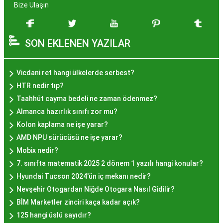
zenginleşmiştir. Hayır lokması, özel günlerde
Bize Ulaşın
yapılan hayır organizasyonlarından esinlenerek
hazırlanan ve lezzetiyle damaklarda unutulmaz
SON EKLENEN YAZILAR
izler bırakan bir tatlıdır. İstanbul'da popüler
olmasının arkasında bu eşsiz lezzetin herkesi
cezbetmesi ve geleneksel dokunuşlarla
Vicdani ret hangi ülkelerde serbest?
hazırlanması yatmaktadır.
HTR nedir tıp?
Hayır Lokması İstanbul'da
Taahhüt cayma bedeli ne zaman ödenmez?
Almanca hazırlık sınıfı zor mu?
Nerede Bulunur?
Kolon kaplama ne işe yarar?
AMD NPU sürücüsü ne işe yarar?
İstanbul genelinde birçok yerel işletme ve
Mobix nedir?
pastane, hayır lokması sunmaktadır. Geleneksel
7. sınıfta matematik 2025 2 dönem 1 yazılı hangi konular?
tatları sevenler için Sultanahmet, Eminönü, ve
Hyundai Tucson 2024'ün iç mekanı nedir?
Eyüp gibi tarihi semtlerdeki lokantalarda Hayır
Nevşehir Otogardan Niğde Otogara Nasıl Gidilir?
Lokması deneyimi daha da özel olabilir. Ayrıca,
BİM Marketler zinciri kaça kadar açık?
Beyoğlu, Kadıköy, ve Beşiktaş gibi modern
125 hangi üslü sayıdır?