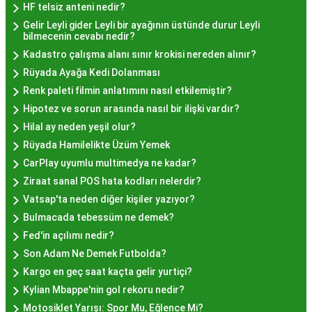
semtlerde de bu lezzeti bulabilirsiniz.
HF telsiz anteni nedir?
Hayır Lokması Fiyatları
Gelir Leyli gider Leyli bir ayağının üstünde durur Leyli
bilmecenin cevabı nedir?
İstanbul'da Nasıl?
Kadastro çalışma alanı sınır krokisi nereden alınır?
Rüyada Ayağa Kedi Dolanması
Hayır lokması fiyatları İstanbul
genelinde
Renk paleti filmin anlatımını nasıl etkilemiştir?
mekanlara ve sunulan hizmete göre değişiklik
Hipotez ve sorun arasında nasıl bir ilişki vardır?
gösterir. Genellikle porsiyon bazında satılan hayır
Hilal ay neden yeşil olur?
lokmalarının fiyatları uygun olup, lezzetin
Rüyada Hamilelikte Üzüm Yemek
kalitesiyle uyumlu bir deneyim sunar. İstanbul'da
CarPlay uyumlu multimedya ne kadar?
farklı mekanlarda çeşitli fiyat seçeneklerini
Ziraat sanal POS hata kodları nelerdir?
değerlendirerek, bütçenize uygun bir hayır lokması
Vatsap'ta neden diğer kişiler yazıyor?
bulabilirsiniz.
Bulmacada tebessüm ne demek?
Hayır Lokması İstanbul
Fed'in açılımı nedir?
Son Adam Ne Demek Futbolda?
Deneyiminde Nelere Dikkat
Kargo en geç saat kaçta gelir yurtiçi?
Edilmeli?
Kylian Mbappe'nin gol rekoru nedir?
Motosiklet Yarışı: Spor Mu, Eğlence Mi?