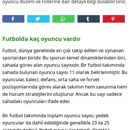
oyuncu düzeni ve rollerine dair detaylı bilgi bulabilirsiniz.
Futbolda kaç oyuncu vardır
Futbol, dünya genelinde en çok takip edilen ve oynanan
sporlardan biridir. Bu sporun temel dinamiklerinden biri,
sahada görev alan oyuncu sayısıdır. Bir futbol takımında
sahada bulunan oyuncu sayısı 11 olarak belirlenmiştir. Bu
oyuncular, kaleci, defans, orta saha ve forvet
pozisyonlarında görev alarak takımın hem savunma hem
de hücum stratejilerini oluşturur. Ancak bu sayı sadece
sahadaki oyuncuları ifade eder.
Bir futbol takımında toplam oyuncu sayısı, yedek
oyuncular da dahil edildiğinde genellikle 23 ila 25