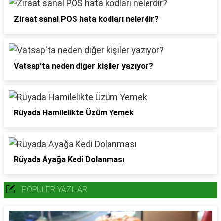
Ziraat sanal POS hata kodları nelerdir?
Vatsap'ta neden diğer kişiler yazıyor?
Rüyada Hamilelikte Üzüm Yemek
Rüyada Ayağa Kedi Dolanması
POPÜLER YAZILAR