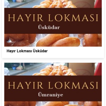
Hayır Lokması Üsküdar