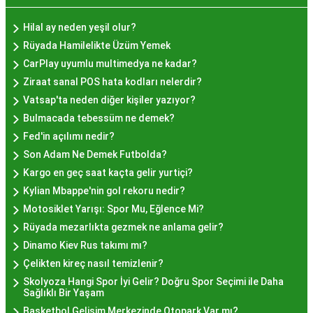
olmasının arkasında bu eşsiz lezzetin herkesi
cezbetmesi ve geleneksel dokunuşlarla
Hilal ay neden yeşil olur?
hazırlanması yatmaktadır.
Rüyada Hamilelikte Üzüm Yemek
Hayır Lokması İstanbul'da
CarPlay uyumlu multimedya ne kadar?
Ziraat sanal POS hata kodları nelerdir?
Nerede Bulunur?
Vatsap'ta neden diğer kişiler yazıyor?
Bulmacada tebessüm ne demek?
İstanbul genelinde birçok yerel işletme ve
Fed'in açılımı nedir?
pastane, hayır lokması sunmaktadır. Geleneksel
Son Adam Ne Demek Futbolda?
tatları sevenler için Sultanahmet, Eminönü, ve
Kargo en geç saat kaçta gelir yurtiçi?
Eyüp gibi tarihi semtlerdeki lokantalarda Hayır
Kylian Mbappe'nin gol rekoru nedir?
Lokması deneyimi daha da özel olabilir. Ayrıca,
Motosiklet Yarışı: Spor Mu, Eğlence Mi?
Beyoğlu, Kadıköy, ve Beşiktaş gibi modern
Rüyada mezarlıkta gezmek ne anlama gelir?
semtlerde de bu lezzeti bulabilirsiniz.
Dinamo Kiev Rus takımı mı?
Hayır Lokması Fiyatları
Çelikten kireç nasıl temizlenir?
İstanbul'da Nasıl?
Skolyoza Hangi Spor İyi Gelir? Doğru Spor Seçimi ile Daha
Sağlıklı Bir Yaşam
Basketbol Gelişim Merkezinde Otopark Var mı?