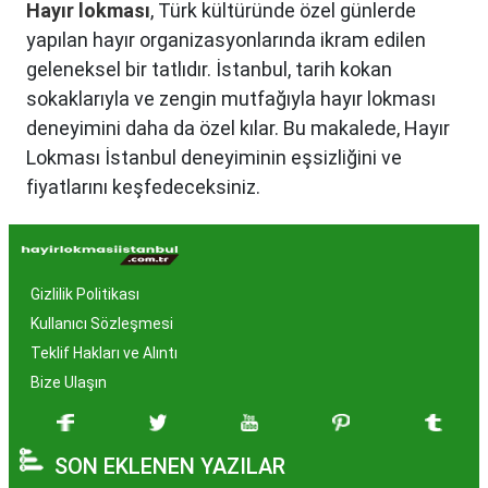
Hayır lokması
, Türk kültüründe özel günlerde
yapılan hayır organizasyonlarında ikram edilen
geleneksel bir tatlıdır. İstanbul, tarih kokan
sokaklarıyla ve zengin mutfağıyla hayır lokması
deneyimini daha da özel kılar. Bu makalede, Hayır
Lokması İstanbul deneyiminin eşsizliğini ve
fiyatlarını keşfedeceksiniz.
Hayır Lokması İstanbul'da
Neden Popüler?
Gizlilik Politikası
İstanbul, tarih ve kültür mirasıyla öne çıkan bir
Kullanıcı Sözleşmesi
şehir olmasıyla birlikte, geleneksel lezzetlerle de
Teklif Hakları ve Alıntı
zenginleşmiştir. Hayır lokması, özel günlerde
Bize Ulaşın
yapılan hayır organizasyonlarından esinlenerek
hazırlanan ve lezzetiyle damaklarda unutulmaz
SON EKLENEN YAZILAR
izler bırakan bir tatlıdır. İstanbul'da popüler