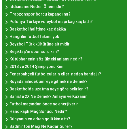
Hayır lokması fiyatları İstanbul
genelinde
İddianame Neden Önemlidir?
mekanlara ve sunulan hizmete göre değişiklik
Trabzonspor borcu kapandı mı?
gösterir. Genellikle porsiyon bazında satılan hayır
Polonya Türkiye voleybol maçı kaç kaç bitti?
lokmalarının fiyatları uygun olup, lezzetin
Basketbol halftime kaç dakika
kalitesiyle uyumlu bir deneyim sunar. İstanbul'da
Hangi ilin futbol takımı yok
farklı mekanlarda çeşitli fiyat seçeneklerini
Beyzbol Türk kültürüne ait midir
değerlendirerek, bütçenize uygun bir hayır lokması
Beşiktaş'ın sponsoru kim?
bulabilirsiniz.
Kütüphanenin sözlükteki anlamı nedir?
Hayır Lokması İstanbul
2013 ve 2014 Şampiyonu Kim
Fenerbahçeli futbolcuların elleri neden bandajlı?
Deneyiminde Nelere Dikkat
Rüyada ailecek umreye gitmek ne demek?
Edilmeli?
Basketbolda uzatma neye göre belirlenir?
Bahiste 2X Ne Demek? Anlayın ve Kazanın
Futbol maçından önce ne enerji verir
İstanbul'da hayır lokması deneyimini daha özel
Handikaplı Maç Sonucu Nedir?
kılmak için birkaç öneri:
Dünyanın en erken golü kim attı?
Geleneksel Mekanları Tercih Edin:
Tarihi
Badminton Maçı Ne Kadar Sürer?
semtlerdeki geleneksel pastanelerde hayır