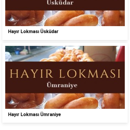
Hayır Lokması Üsküdar
Hayır Lokması Ümraniye