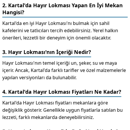
2. Kartal'da Hayır Lokması Yapan En İyi Mekan
Hangisi?
Kartal'da en iyi Hayır Lokması'nı bulmak için sahil
kafelerini ve tatlıcıları tercih edebilirsiniz. Yerel halkın
önerileri, lezzetli bir deneyim için önemli olacaktır.
3. Hayır Lokması'nın İçeriği Nedir?
Hayır Lokması'nın temel içeriği un, şeker, su ve maya
içerir. Ancak, Kartal'da farklı tarifler ve özel malzemelerle
yapılan versiyonları da bulunabilir.
4. Kartal'da Hayır Lokması Fiyatları Ne Kadar?
Kartal'da Hayır Lokması fiyatları mekanlara göre
değişiklik gösterir. Genellikle uygun fiyatlarla satılan bu
lezzeti, farklı mekanlarda deneyebilirsiniz.