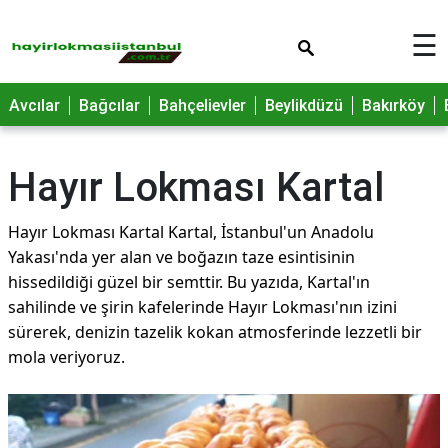
×
☰
Avcılar
Bağcılar
Bahçelievler
Beylikdüzü
Bakırköy
Hayır Lokması Kartal
Hayır Lokması Kartal Kartal, İstanbul'un Anadolu
Yakası'nda yer alan ve boğazın taze esintisinin
hissedildiği güzel bir semttir. Bu yazıda, Kartal'ın
sahilinde ve şirin kafelerinde Hayır Lokması'nın izini
sürerek, denizin tazelik kokan atmosferinde lezzetli bir
mola veriyoruz.