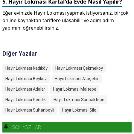
5. Hayır Lokması Kartal'da Evde Nasıl Yapılır?
Eğer evinizde Hayır Lokması yapmak istiyorsanız, birçok
online kaynaktan tariflere ulaşabilir ve adım adım
yapımını öğrenebilirsiniz.
Diğer Yazılar
Hayır Lokması Kadıköy
Hayır Lokması Çekmeköy
Hayır Lokması Beykoz
Hayır Lokması Ataşehir
Hayır Lokması Adalar
Hayır Lokması Maltepe
Hayır Lokması Pendik
Hayır Lokması Sancaktepe
Hayır Lokması Sultanbeyli
Hayır Lokması Şile
SON YAZILAR