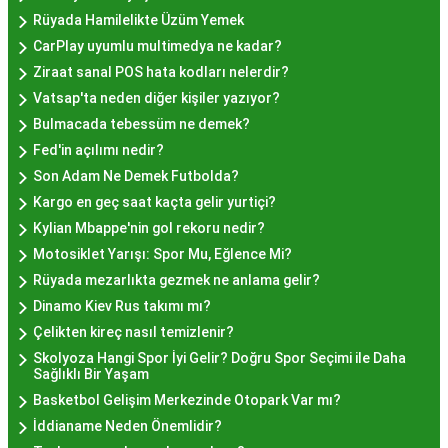
Nerede Bulunur?
Rüyada Hamilelikte Üzüm Yemek
CarPlay uyumlu multimedya ne kadar?
İstanbul genelinde birçok yerel işletme ve
Ziraat sanal POS hata kodları nelerdir?
pastane, hayır lokması sunmaktadır. Geleneksel
Vatsap'ta neden diğer kişiler yazıyor?
tatları sevenler için Sultanahmet, Eminönü, ve
Bulmacada tebessüm ne demek?
Eyüp gibi tarihi semtlerdeki lokantalarda Hayır
Fed'in açılımı nedir?
Lokması deneyimi daha da özel olabilir. Ayrıca,
Son Adam Ne Demek Futbolda?
Beyoğlu, Kadıköy, ve Beşiktaş gibi modern
Kargo en geç saat kaçta gelir yurtiçi?
semtlerde de bu lezzeti bulabilirsiniz.
Kylian Mbappe'nin gol rekoru nedir?
Hayır Lokması Fiyatları
Motosiklet Yarışı: Spor Mu, Eğlence Mi?
İstanbul'da Nasıl?
Rüyada mezarlıkta gezmek ne anlama gelir?
Dinamo Kiev Rus takımı mı?
Çelikten kireç nasıl temizlenir?
Hayır lokması fiyatları İstanbul
genelinde
Skolyoza Hangi Spor İyi Gelir? Doğru Spor Seçimi ile Daha
mekanlara ve sunulan hizmete göre değişiklik
Sağlıklı Bir Yaşam
gösterir. Genellikle porsiyon bazında satılan hayır
Basketbol Gelişim Merkezinde Otopark Var mı?
lokmalarının fiyatları uygun olup, lezzetin
İddianame Neden Önemlidir?