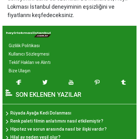
Lokması İstanbul deneyiminin eşsizliğini ve
fiyatlarını keşfedeceksiniz.
Hayır Lokması İstanbul'da
Neden Popüler?
Gizlilik Politikası
İstanbul, tarih ve kültür mirasıyla öne çıkan bir
Kullanıcı Sözleşmesi
şehir olmasıyla birlikte, geleneksel lezzetlerle de
Teklif Hakları ve Alıntı
zenginleşmiştir. Hayır lokması, özel günlerde
Bize Ulaşın
yapılan hayır organizasyonlarından esinlenerek
hazırlanan ve lezzetiyle damaklarda unutulmaz
SON EKLENEN YAZILAR
izler bırakan bir tatlıdır. İstanbul'da popüler
olmasının arkasında bu eşsiz lezzetin herkesi
cezbetmesi ve geleneksel dokunuşlarla
Rüyada Ayağa Kedi Dolanması
hazırlanması yatmaktadır.
Renk paleti filmin anlatımını nasıl etkilemiştir?
Hayır Lokması İstanbul'da
Hipotez ve sorun arasında nasıl bir ilişki vardır?
Hilal ay neden yeşil olur?