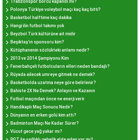
kalitesiyle uyumlu bir deneyim sunar. İstanbul'da
Trabzonspor borcu kapandı mı?
farklı mekanlarda çeşitli fiyat seçeneklerini
Polonya Türkiye voleybol maçı kaç kaç bitti?
değerlendirerek, bütçenize uygun bir hayır lokması
Basketbol halftime kaç dakika
bulabilirsiniz.
Hangi ilin futbol takımı yok
Hayır Lokması İstanbul
Beyzbol Türk kültürüne ait midir
Beşiktaş'ın sponsoru kim?
Deneyiminde Nelere Dikkat
Kütüphanenin sözlükteki anlamı nedir?
Edilmeli?
2013 ve 2014 Şampiyonu Kim
Fenerbahçeli futbolcuların elleri neden bandajlı?
Rüyada ailecek umreye gitmek ne demek?
İstanbul'da hayır lokması deneyimini daha özel
Basketbolda uzatma neye göre belirlenir?
kılmak için birkaç öneri:
Bahiste 2X Ne Demek? Anlayın ve Kazanın
Geleneksel Mekanları Tercih Edin:
Tarihi
Futbol maçından önce ne enerji verir
semtlerdeki geleneksel pastanelerde hayır
Handikaplı Maç Sonucu Nedir?
lokması deneyimi daha otantik olabilir.
Dünyanın en erken golü kim attı?
Yerel Tavsiyelere Kulak Verin:
İstanbul'da
Badminton Maçı Ne Kadar Sürer?
yaşayanların önerilerini değerlendirerek en iyi
Vücut gece yağ yakar mı?
hayır lokması mekanlarını keşfedin.
PGT ile sağlıklı gebelik elde eden var mı?