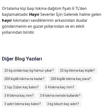
Ortalama kişi başı lokma dağıtım fiyatı 6 TL'den
başlamaktadır.
Hayır
Severler İçin Gelenek haline gelen
hayır
lokmaları sevdiklerinin arkasından dualar
göndermenin en güzel yollarından ve en etkili
yollarından biridir.
Diğer
Blog
Yazıları
25 kg undan kaç kg hamur çıkar?
25 kg lokma kaç kişilik?
200 kişilik lokma ne kadar?
200 kişilik lokma kaç para?
2 top Züber kaç kalori?
3 4 lokma kaç mm?
3 8 lokma kaç mm?
3 8 lokma nerede kullanılır?
3 adet lokma kaç kalori?
3 kg lokum kaç adet?