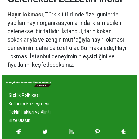
Hayır lokması
, Türk kültüründe özel günlerde
yapılan hayır organizasyonlarında ikram edilen
geleneksel bir tatlıdır. İstanbul, tarih kokan
sokaklarıyla ve zengin mutfağıyla hayır lokması
deneyimini daha da özel kılar. Bu makalede, Hayır
Lokması İstanbul deneyiminin eşsizliğini ve
fiyatlarını keşfedeceksiniz.
Hayır Lokması İstanbul'da
Neden Popüler?
Gizlilik Politikası
İstanbul, tarih ve kültür mirasıyla öne çıkan bir
Kullanıcı Sözleşmesi
şehir olmasıyla birlikte, geleneksel lezzetlerle de
Teklif Hakları ve Alıntı
zenginleşmiştir. Hayır lokması, özel günlerde
Bize Ulaşın
yapılan hayır organizasyonlarından esinlenerek
hazırlanan ve lezzetiyle damaklarda unutulmaz