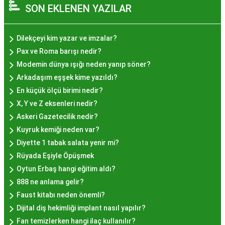
SON EKLENEN YAZILAR
izler bırakan bir tatlıdır. İstanbul'da popüler
olmasının arkasında bu eşsiz lezzetin herkesi
cezbetmesi ve geleneksel dokunuşlarla
Dilekçeyi kim yazar ve imzalar?
hazırlanması yatmaktadır.
Pax ve Roma barışı nedir?
Hayır Lokması İstanbul'da
Modemin dünya ışığı neden yanıp söner?
Arkadaşım eşşek kime yazıldı?
Nerede Bulunur?
En küçük ölçü birimi nedir?
X, Y ve Z eksenleri nedir?
İstanbul genelinde birçok yerel işletme ve
Askeri Gazetecilik nedir?
pastane, hayır lokması sunmaktadır. Geleneksel
Kuyruk kemiği neden var?
tatları sevenler için Sultanahmet, Eminönü, ve
Diyette 1 tabak salata yenir mi?
Eyüp gibi tarihi semtlerdeki lokantalarda Hayır
Rüyada Eşiyle Öpüşmek
Lokması deneyimi daha da özel olabilir. Ayrıca,
Oytun Erbaş hangi eğitim aldı?
Beyoğlu, Kadıköy, ve Beşiktaş gibi modern
888 ne anlama gelir?
semtlerde de bu lezzeti bulabilirsiniz.
Faust kitabı neden önemli?
Hayır Lokması Fiyatları
Dijital diş hekimliği implant nasıl yapılır?
Fan temizlerken hangi ilaç kullanılır?