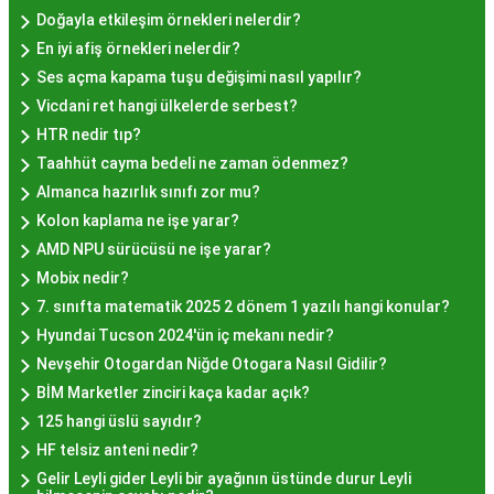
İstanbul'da Nasıl?
Doğayla etkileşim örnekleri nelerdir?
En iyi afiş örnekleri nelerdir?
Hayır lokması fiyatları İstanbul
genelinde
Ses açma kapama tuşu değişimi nasıl yapılır?
mekanlara ve sunulan hizmete göre değişiklik
Vicdani ret hangi ülkelerde serbest?
gösterir. Genellikle porsiyon bazında satılan hayır
HTR nedir tıp?
lokmalarının fiyatları uygun olup, lezzetin
Taahhüt cayma bedeli ne zaman ödenmez?
kalitesiyle uyumlu bir deneyim sunar. İstanbul'da
Almanca hazırlık sınıfı zor mu?
farklı mekanlarda çeşitli fiyat seçeneklerini
Kolon kaplama ne işe yarar?
değerlendirerek, bütçenize uygun bir hayır lokması
AMD NPU sürücüsü ne işe yarar?
bulabilirsiniz.
Mobix nedir?
Hayır Lokması İstanbul
7. sınıfta matematik 2025 2 dönem 1 yazılı hangi konular?
Deneyiminde Nelere Dikkat
Hyundai Tucson 2024'ün iç mekanı nedir?
Nevşehir Otogardan Niğde Otogara Nasıl Gidilir?
Edilmeli?
BİM Marketler zinciri kaça kadar açık?
125 hangi üslü sayıdır?
İstanbul'da hayır lokması deneyimini daha özel
HF telsiz anteni nedir?
kılmak için birkaç öneri:
Gelir Leyli gider Leyli bir ayağının üstünde durur Leyli