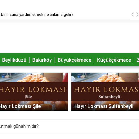
‹
bir insana yardım etmek ne anlama gelir?
Beylikdüzü
Bakırköy
Büyükçekmece
Küçükçekmece
Hayır Lokması Şile
Hayır Lokması Sultanbeyli
tutmak günah mıdır?