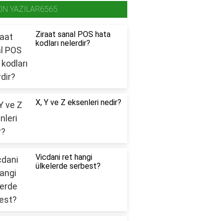
ON YAZILAR6565
Ziraat sanal POS hata
kodları nelerdir?
X, Y ve Z eksenleri nedir?
Vicdani ret hangi
ülkelerde serbest?