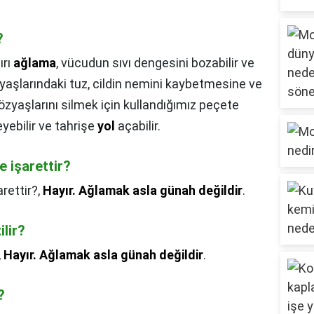
?
ırı
ağlama
, vücudun sıvı dengesini bozabilir ve
yaşlarındaki tuz, cildin nemini kaybetmesine ve
zyaşlarını silmek için kullandığımız peçete
eyebilir ve tahrişe
yol
açabilir.
 işarettir?
rettir?,
Hayır.
Ağlamak asla günah değildir
.
ilir?
,
Hayır.
Ağlamak asla günah değildir
.
?