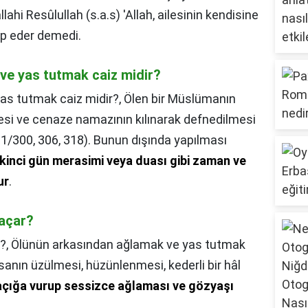
lahi Resûlullah (s.a.s) 'Allah, ailesinin kendisine
p eder demedi.
ve yas tutmak caiz midir?
as tutmak caiz midir?,
Ölen bir Müslümanın
si ve cenaze namazının kılınarak defnedilmesi
ʿ, 1/300, 306, 318). Bunun dışında yapılması
i ikinci gün merasimi veya duası gibi zaman ve
ur
.
 açar?
?,
Ölünün arkasından ağlamak ve yas tutmak
sanın üzülmesi, hüzünlenmesi, kederli bir hâl
 açığa vurup sessizce ağlaması ve gözyaşı
.