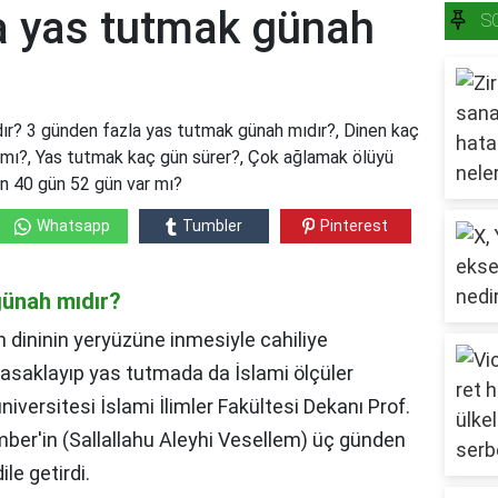
a yas tutmak günah
S
ır? 3 günden fazla yas tutmak günah mıdır?, Dinen kaç
 mı?, Yas tutmak kaç gün sürer?, Çok ağlamak ölüyü
ün 40 gün 52 gün var mı?
Whatsapp
Tumbler
Pinterest
günah mıdır?
m dininin yeryüzüne inmesiyle cahiliye
asaklayıp yas tutmada da İslami ölçüler
iversitesi İslami İlimler Fakültesi Dekanı Prof.
mber'in (Sallallahu Aleyhi Vesellem) üç günden
le getirdi.