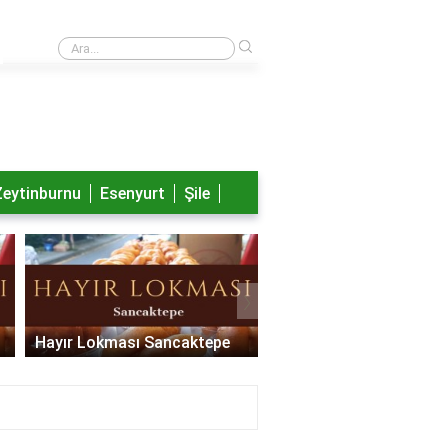
›
Nayib Bukele aslen nereli?
Zeytinburnu
Esenyurt
Şile
›
Hayır Lokması Sancaktepe
Hayır Lokması Pendik