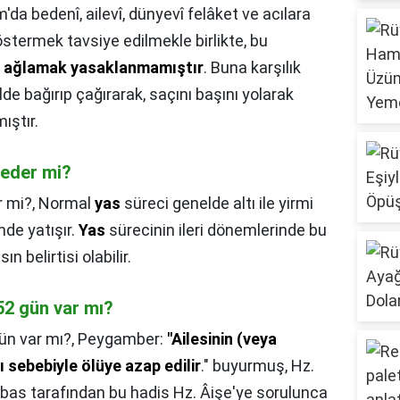
m'da bedenî, ailevî, dünyevî felâket ve acılara
termek tavsiye edilmekle birlikte, bu
n ağlamak yasaklanmamıştır
. Buna karşılık
de bağırıp çağırarak, saçını başını yolarak
ıştır.
 eder mi?
r mi?,
Normal
yas
süreci genelde altı ile yirmi
nde yatışır.
Yas
sürecinin ileri dönemlerinde bu
n belirtisi olabilir.
52 gün var mı?
ün var mı?,
Peygamber:
"Ailesinin (veya
 sebebiyle ölüye azap edilir
." buyurmuş, Hz.
bas tarafından bu hadis Hz. Âişe'ye sorulunca