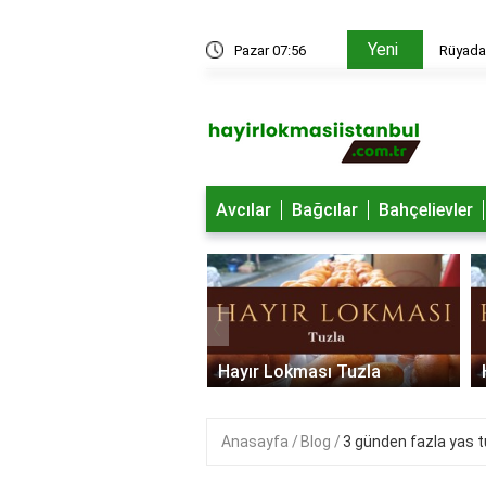
Yeni
edir?
Pazar 07:56
Rüyada 
Avcılar
Bağcılar
Bahçelievler
‹
 Lokması Ümraniye
Hayır Lokması Tuzla
Anasayfa
Blog
3 günden fazla yas 