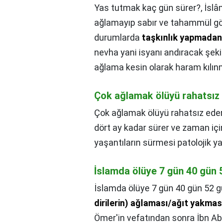
Yas tutmak kaç gün sürer?,
İslâ
ağlamayıp sabır ve tahammül gös
durumlarda
taşkınlık yapmada
nevha yani isyanı andıracak şekil
ağlama kesin olarak haram kılınm
Çok ağlamak ölüyü rahatsız
Çok ağlamak ölüyü rahatsız ede
dört ay kadar sürer ve zaman içi
yaşantıların sürmesi patolojik yası
İslamda ölüye 7 gün 40 gün 
İslamda ölüye 7 gün 40 gün 52 g
dirilerin) ağlaması/ağıt yakması
Ömer'in vefatından sonra İbn Ab