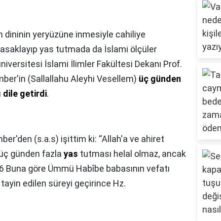
m dininin yeryüzüne inmesiyle cahiliye
asaklayıp yas tutmada da İslami ölçüler
iversitesi İslami İlimler Fakültesi Dekanı Prof.
ber'in (Sallallahu Aleyhi Vesellem)
üç günden
dile getirdi
.
er'den (s.a.s) işittim ki: “Allah'a ve ahiret
 üç günden fazla
yas
tutması helal olmaz, ancak
”6 Buna göre Ümmü Habîbe babasının vefatı
 tayin edilen süreyi geçirince Hz.