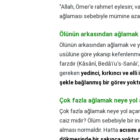
"Allah, Ömer'e rahmet eylesin; val
ağlaması sebebiyle mümine aza
Ölünün arkasından ağlamak 
Ölünün arkasından ağlamak ve y
usûlüne göre yıkanıp kefenlenme
farzdır (Kâsânî, Bedâʾiʿu's-Sanâi
gereken
yedinci, kırkıncı ve ell
şekle bağlanmış bir görev yokt
Çok fazla ağlamak neye yol
Çok fazla ağlamak neye yol açar
caiz midir? Ölüm sebebiyle bir in
alması normaldir. Hatta
acısını
dökmesinde bir sakınca yoktur