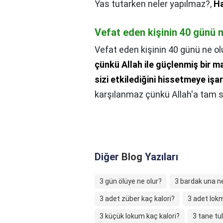
Yas tutarken neler yapılmaz?,
Ha
Vefat eden kişinin 40 günü n
Vefat eden kişinin 40 günü ne ol
çünkü Allah ile güçlenmiş bir 
sizi etkilediğini hissetmeye işa
karşılanmaz çünkü Allah'a tam s
Diğer
Blog
Yazıları
3 gün ölüye ne olur?
3 bardak una n
3 adet züber kaç kalori?
3 adet lokm
3 küçük lokum kaç kalori?
3 tane tu