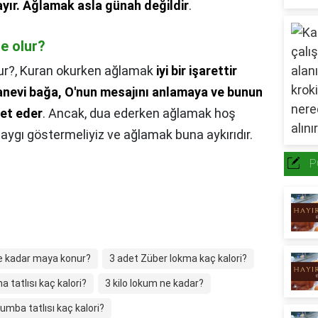
yır.
Ağlamak asla günah değildir
.
e olur?
ur?,
Kuran okurken ağlamak
iyi bir işarettir
manevi bağa, O'nun mesajını anlamaya ve bunun
ret eder
. Ancak, dua ederken ağlamak hoş
aygı göstermeliyiz ve ağlamak buna aykırıdır.
P
e kadar maya konur?
3 adet Züber lokma kaç kalori?
a tatlısı kaç kalori?
3 kilo lokum ne kadar?
lumba tatlısı kaç kalori?