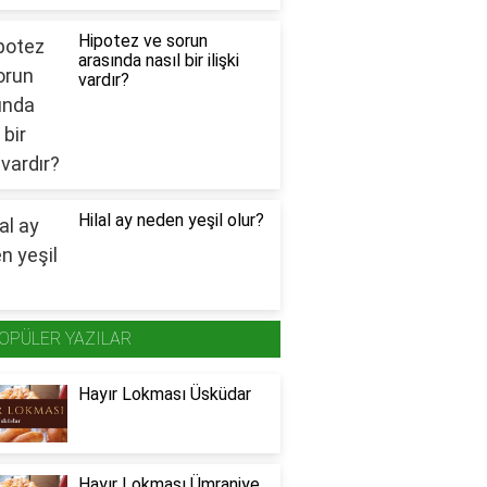
Hipotez ve sorun
arasında nasıl bir ilişki
vardır?
Hilal ay neden yeşil olur?
OPÜLER YAZILAR
Hayır Lokması Üsküdar
Hayır Lokması Ümraniye