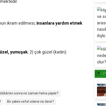
tmektedir.
un ikram edilmesi;
insanlara yardım etmek
 güzel, yumuşak
; 2) çok güzel (kadın).
P
i öldükten sonra ne zaman helva yapılır?
?
Bir yakını vefat edene ne denir?