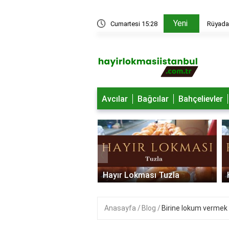
Yeni
edir?
Cumartesi 15:28
Rüyada 
Avcılar
Bağcılar
Bahçelievler
‹
 Lokması Ümraniye
Hayır Lokması Tuzla
Anasayfa
Blog
Birine lokum vermek 