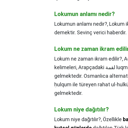
Lokumun anlamı nedir?
Lokumun anlamı nedir?,
Lokum 
demektir. Sevinç verici haberdir.
Lokum ne zaman ikram edili
Lokum ne zaman ikram edilir?,
A
kelimeleri, Arapçadaki لقمة luqma(t) 'lokma', çoğul لقوم luqūm kelimelerinden
gelmektedir. Osmanlıca alternatif adı, Arapç
ḥulqum ile türeyen rahat ul-hul
gelmektedir.
Lokum niye dağıtılır?
Lokum niye dağıtılır?,
Özellikle
ba
kutsal günlerde
dağıtılan Türk 