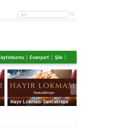
›
Nayib Bukele aslen nereli?
Zeytinburnu
Esenyurt
Şile
›
Hayır Lokması Sancaktepe
Hayır Lokması Pendik