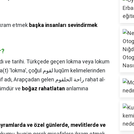
ikram etmek
başka insanları sevindirmek
r?
dı ve tarihi. Türkçede geçen lokma veya lokum
adan gelen راحة الحلقوم raḥat al-
kümdür ve
boğaz rahatlatan
anlamına
yramlarda ve özel günlerde, mevlitlerde ve
lokumu, bugün gerek misafirlere ikram etmek