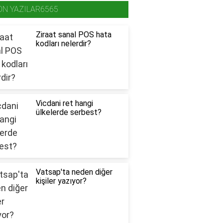
ON YAZILAR6565
Ziraat sanal POS hata
kodları nelerdir?
Vicdani ret hangi
ülkelerde serbest?
Vatsap'ta neden diğer
kişiler yazıyor?