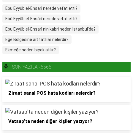
Ebu Eyyûb el-Ensarî nerede vefat etti?
Ebû Eyyûb el-Ensârî nerede vefat etti?
Ebu Eyyûb el-Ensarî nin kabri neden İstanbul'da?
Ege Bölgesine ait tatlılar nelerdir?
Ekmeğe neden bıçak atılır?
SON YAZILAR6565
Ziraat sanal POS hata kodları nelerdir?
Vatsap'ta neden diğer kişiler yazıyor?