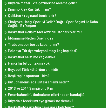
İstanbul'da Nasıl?
Rüyada mezarlıkta gezmek ne anlama gelir?
Dinamo Kiev Rus takımı mı?
Çelikten kireç nasıl temizlenir?
Hayır lokması fiyatları İstanbul
genelinde
Skolyoza Hangi Spor İyi Gelir? Doğru Spor Seçimi ile Daha
mekanlara ve sunulan hizmete göre değişiklik
Sağlıklı Bir Yaşam
gösterir. Genellikle porsiyon bazında satılan hayır
Basketbol Gelişim Merkezinde Otopark Var mı?
lokmalarının fiyatları uygun olup, lezzetin
İddianame Neden Önemlidir?
kalitesiyle uyumlu bir deneyim sunar. İstanbul'da
Trabzonspor borcu kapandı mı?
farklı mekanlarda çeşitli fiyat seçeneklerini
Polonya Türkiye voleybol maçı kaç kaç bitti?
değerlendirerek, bütçenize uygun bir hayır lokması
Basketbol halftime kaç dakika
bulabilirsiniz.
Hangi ilin futbol takımı yok
Hayır Lokması İstanbul
Beyzbol Türk kültürüne ait midir
Beşiktaş'ın sponsoru kim?
Deneyiminde Nelere Dikkat
Kütüphanenin sözlükteki anlamı nedir?
Edilmeli?
2013 ve 2014 Şampiyonu Kim
Fenerbahçeli futbolcuların elleri neden bandajlı?
Rüyada ailecek umreye gitmek ne demek?
İstanbul'da hayır lokması deneyimini daha özel
Basketbolda uzatma neye göre belirlenir?