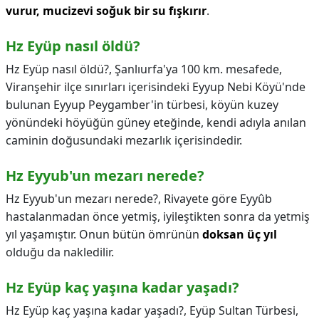
vurur, mucizevi soğuk bir su fışkırır
.
Hz Eyüp nasıl öldü?
Hz Eyüp nasıl öldü?,
Şanlıurfa'ya 100 km. mesafede,
Viranşehir ilçe sınırları içerisindeki Eyyup Nebi Köyü'nde
bulunan Eyyup Peygamber'in türbesi, köyün kuzey
yönündeki höyüğün güney eteğinde, kendi adıyla anılan
caminin doğusundaki mezarlık içerisindedir.
Hz Eyyub'un mezarı nerede?
Hz Eyyub'un mezarı nerede?,
Rivayete göre Eyyûb
hastalanmadan önce yetmiş, iyileştikten sonra da yetmiş
yıl yaşamıştır. Onun bütün ömrünün
doksan üç yıl
olduğu da nakledilir.
Hz Eyüp kaç yaşına kadar yaşadı?
Hz Eyüp kaç yaşına kadar yaşadı?,
Eyüp Sultan Türbesi,