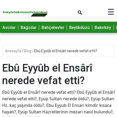
×
☰
Avcılar
Bağcılar
Bahçelievler
Beylikdüzü
Bakırköy
Anasayfa
Blog
Ebû Eyyûb el Ensârî nerede vefat etti?
Ebû Eyyûb el Ensârî
nerede vefat etti?
Ebû Eyyûb el Ensârî nerede vefat etti? Ebû Eyyûb el Ensârî
nerede vefat etti?, Eyüp Sultan nerede öldü?, Eyüp Sultan
Hz. kaç yaşında öldü?, Ebu Eyyub El Ensari kimdir kısaca
hayatı?, Eyüp Sultan Hazretlerinin mezarı nasıl bulundu?,