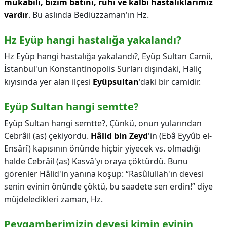
mukabili, bizim bâtını, ruhî ve kalbî hastalıklarımız
vardır
. Bu aslında Bediüzzaman'ın Hz.
Hz Eyüp hangi hastalığa yakalandı?
Hz Eyüp hangi hastalığa yakalandı?,
Eyüp Sultan Camii,
İstanbul'un Konstantinopolis Surları dışındaki, Haliç
kıyısında yer alan ilçesi
Eyüpsultan
'daki bir camidir.
Eyüp Sultan hangi semtte?
Eyüp Sultan hangi semtte?,
Çünkü, onun yularından
Cebrâil (as) çekiyordu.
Hâlid bin Zeyd
'in (Ebâ Eyyûb el-
Ensârî) kapısının önünde hiçbir yiyecek vs. olmadığı
halde Cebrâil (as) Kasvâ'yı oraya çöktürdü. Bunu
görenler Hâlid'in yanına koşup: “Rasûlullah'ın devesi
senin evinin önünde çöktü, bu saadete sen erdin!” diye
müjdeledikleri zaman, Hz.
Peygamberimizin devesi kimin evinin