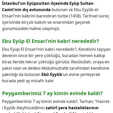
İstanbul'un Eyüpsultan ilçesinde Eyüp Sultan
Camii'nin dış avlusunda
bulunan ve Ebu Eyyûb el-
Ensarî'nin kabrini barındıran türbe (1458). Tarihsel süreç
içerisinde birçok bakım ve onarımdan geçerek
günümüzdeki haline ulaşmıştı.
Ebu Eyüp El Ensari'nin kabri nerededir?
Ebu Eyüp El Ensari'nin kabri nerededir?,
Kendisini taşıyan
devenin önce bir yere çöktüğü, buradan hemen kalkıp
biraz ileride tekrar çöktüğü görülür. Resûlullah, oraya en
yakın olan ve dedesi Abdulmuttalib tarafından kendisine
yakınlığı da bulunan
Ebû Eyyûb
'un evine yerleşerek
burada yedi ay misafir kalır.
Peygamberimiz 7 ay kimin evinde kaldı?
Peygamberimiz 7 ay kimin evinde kaldı?,
Tarhan; “Hazret-
i Eyyûb Aleyhisselâmın
zahirî yara hastalıklarının