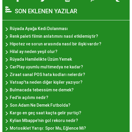
hazırlanan ve lezzetiyle damaklarda unutulmaz
SON EKLENEN YAZILAR
izler bırakan bir tatlıdır. İstanbul'da popüler
olmasının arkasında bu eşsiz lezzetin herkesi
cezbetmesi ve geleneksel dokunuşlarla
Rüyada Ayağa Kedi Dolanması
hazırlanması yatmaktadır.
Renk paleti filmin anlatımını nasıl etkilemiştir?
Hayır Lokması İstanbul'da
Hipotez ve sorun arasında nasıl bir ilişki vardır?
Hilal ay neden yeşil olur?
Nerede Bulunur?
Rüyada Hamilelikte Üzüm Yemek
CarPlay uyumlu multimedya ne kadar?
İstanbul genelinde birçok yerel işletme ve
Ziraat sanal POS hata kodları nelerdir?
pastane, hayır lokması sunmaktadır. Geleneksel
Vatsap'ta neden diğer kişiler yazıyor?
tatları sevenler için Sultanahmet, Eminönü, ve
Bulmacada tebessüm ne demek?
Eyüp gibi tarihi semtlerdeki lokantalarda Hayır
Fed'in açılımı nedir?
Lokması deneyimi daha da özel olabilir. Ayrıca,
Son Adam Ne Demek Futbolda?
Beyoğlu, Kadıköy, ve Beşiktaş gibi modern
Kargo en geç saat kaçta gelir yurtiçi?
semtlerde de bu lezzeti bulabilirsiniz.
Kylian Mbappe'nin gol rekoru nedir?
Hayır Lokması Fiyatları
Motosiklet Yarışı: Spor Mu, Eğlence Mi?