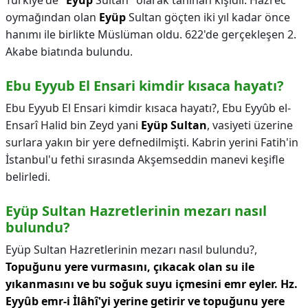
Türkiye'de "
Eyüp
Sultan" olarak tanınan kişidir. Hazrec
oymağından olan
Eyüp
Sultan göçten iki yıl kadar önce
hanımı ile birlikte Müslüman oldu. 622'de gerçekleşen 2.
Akabe biatında bulundu.
Ebu Eyyub El Ensari kimdir kısaca hayatı?
Ebu Eyyub El Ensari kimdir kısaca hayatı?,
Ebu Eyyûb el-
Ensarî Halid bin Zeyd yani
Eyüp Sultan
, vasiyeti üzerine
surlara yakın bir yere defnedilmişti. Kabrin yerini Fatih'in
İstanbul'u fethi sırasında Akşemseddin manevi keşifle
belirledi.
Eyüp Sultan Hazretlerinin mezarı nasıl
bulundu?
Eyüp Sultan Hazretlerinin mezarı nasıl bulundu?,
Topuğunu yere vurmasını, çıkacak olan su ile
yıkanmasını ve bu soğuk suyu içmesini emr eyler.
Hz.
Eyyûb emr-i İlâhî'yi yerine getirir ve topuğunu yere