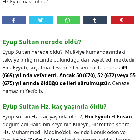
Hz Eyüp nasıl öldü?
Eyüp Sultan nerede öldü?
Eyüp Sultan nerede öldü?,
Muâviye kumandasındaki
takviye birliğin içinde bulunduğu da rivayet edilmektedir.
Ebû Eyyûb, kuşatma devam ederken hastalanarak
49
(669) yılında vefat etti.
Ancak 50 (670), 52 (672) veya 55
(675) yıllarında öldüğü de ileri sürülmüştür
. Cenaze
namazını Yezîd b.
Eyüp Sultan Hz. kaç yaşında öldü?
Eyüp Sultan Hz. kaç yaşında öldü?,
Ebu Eyyub El Ensari
,
doğum adı Halid bin Zeyd bin Kuleyb, Hicret'ten sonra
Hz. Muhammed'i Medine'deki evinde konuk eden ve