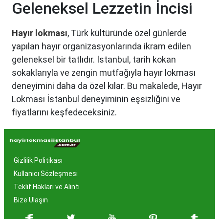
Geleneksel Lezzetin İncisi
Hayır lokması
, Türk kültüründe özel günlerde
yapılan hayır organizasyonlarında ikram edilen
geleneksel bir tatlıdır. İstanbul, tarih kokan
sokaklarıyla ve zengin mutfağıyla hayır lokması
deneyimini daha da özel kılar. Bu makalede, Hayır
Lokması İstanbul deneyiminin eşsizliğini ve
fiyatlarını keşfedeceksiniz.
Hayır Lokması İstanbul'da
Neden Popüler?
Gizlilik Politikası
İstanbul, tarih ve kültür mirasıyla öne çıkan bir
Kullanıcı Sözleşmesi
şehir olmasıyla birlikte, geleneksel lezzetlerle de
Teklif Hakları ve Alıntı
zenginleşmiştir. Hayır lokması, özel günlerde
Bize Ulaşın
yapılan hayır organizasyonlarından esinlenerek