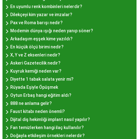
mekanlara ve sunulan hizmete göre değişiklik
En uyumlu renk kombinleri nelerdir?
gösterir. Genellikle porsiyon bazında satılan hayır
Dilekçeyi kim yazar ve imzalar?
lokmalarının fiyatları uygun olup, lezzetin
Pax ve Roma barışı nedir?
kalitesiyle uyumlu bir deneyim sunar. İstanbul'da
Modemin dünya ışığı neden yanıp söner?
farklı mekanlarda çeşitli fiyat seçeneklerini
Arkadaşım eşşek kime yazıldı?
değerlendirerek, bütçenize uygun bir hayır lokması
En küçük ölçü birimi nedir?
bulabilirsiniz.
X, Y ve Z eksenleri nedir?
Hayır Lokması İstanbul
Askeri Gazetecilik nedir?
Deneyiminde Nelere Dikkat
Kuyruk kemiği neden var?
Diyette 1 tabak salata yenir mi?
Edilmeli?
Rüyada Eşiyle Öpüşmek
Oytun Erbaş hangi eğitim aldı?
İstanbul'da hayır lokması deneyimini daha özel
888 ne anlama gelir?
kılmak için birkaç öneri:
Faust kitabı neden önemli?
Geleneksel Mekanları Tercih Edin:
Tarihi
Dijital diş hekimliği implant nasıl yapılır?
semtlerdeki geleneksel pastanelerde hayır
Fan temizlerken hangi ilaç kullanılır?
lokması deneyimi daha otantik olabilir.
Doğayla etkileşim örnekleri nelerdir?