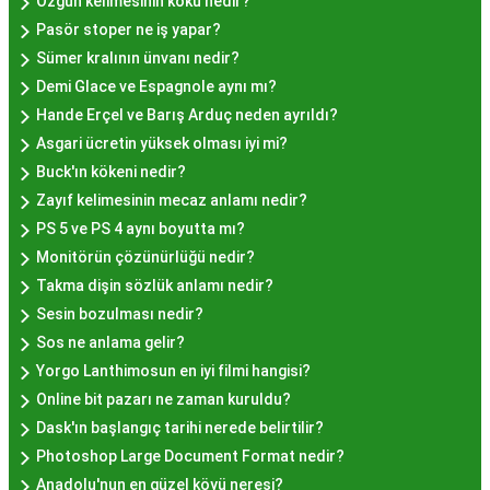
Özgün kelimesinin kökü nedir?
hazırlanması yatmaktadır.
Pasör stoper ne iş yapar?
Hayır Lokması İstanbul'da
Sümer kralının ünvanı nedir?
Demi Glace ve Espagnole aynı mı?
Nerede Bulunur?
Hande Erçel ve Barış Arduç neden ayrıldı?
Asgari ücretin yüksek olması iyi mi?
İstanbul genelinde birçok yerel işletme ve
Buck'ın kökeni nedir?
pastane, hayır lokması sunmaktadır. Geleneksel
Zayıf kelimesinin mecaz anlamı nedir?
tatları sevenler için Sultanahmet, Eminönü, ve
PS 5 ve PS 4 aynı boyutta mı?
Eyüp gibi tarihi semtlerdeki lokantalarda Hayır
Monitörün çözünürlüğü nedir?
Lokması deneyimi daha da özel olabilir. Ayrıca,
Takma dişin sözlük anlamı nedir?
Beyoğlu, Kadıköy, ve Beşiktaş gibi modern
Sesin bozulması nedir?
semtlerde de bu lezzeti bulabilirsiniz.
Sos ne anlama gelir?
Hayır Lokması Fiyatları
Yorgo Lanthimosun en iyi filmi hangisi?
İstanbul'da Nasıl?
Online bit pazarı ne zaman kuruldu?
Dask'ın başlangıç tarihi nerede belirtilir?
Photoshop Large Document Format nedir?
Hayır lokması fiyatları İstanbul
genelinde
Anadolu'nun en güzel köyü neresi?