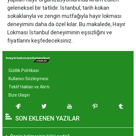
geleneksel bir tatlıdır. İstanbul, tarih kokan
sokaklarıyla ve zengin mutfağıyla hayır lokması
deneyimini daha da özel kılar. Bu makalede, Hayır
Lokması İstanbul deneyiminin eşsizliğini ve
fiyatlarını keşfedeceksiniz.
Hayır Lokması İstanbul'da
Neden Popüler?
Gizlilik Politikası
İstanbul, tarih ve kültür mirasıyla öne çıkan bir
Kullanıcı Sözleşmesi
şehir olmasıyla birlikte, geleneksel lezzetlerle de
Teklif Hakları ve Alıntı
zenginleşmiştir. Hayır lokması, özel günlerde
Bize Ulaşın
yapılan hayır organizasyonlarından esinlenerek
hazırlanan ve lezzetiyle damaklarda unutulmaz
SON EKLENEN YAZILAR
izler bırakan bir tatlıdır. İstanbul'da popüler
olmasının arkasında bu eşsiz lezzetin herkesi
cezbetmesi ve geleneksel dokunuşlarla