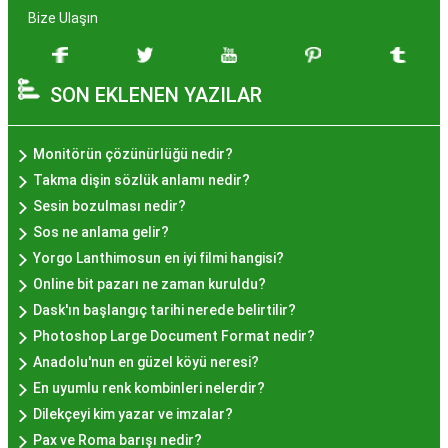
zenginleşmiştir. Hayır lokması, özel günlerde
Bize Ulaşın
yapılan hayır organizasyonlarından esinlenerek
hazırlanan ve lezzetiyle damaklarda unutulmaz
SON EKLENEN YAZILAR
izler bırakan bir tatlıdır. İstanbul'da popüler
olmasının arkasında bu eşsiz lezzetin herkesi
cezbetmesi ve geleneksel dokunuşlarla
Monitörün çözünürlüğü nedir?
hazırlanması yatmaktadır.
Takma dişin sözlük anlamı nedir?
Hayır Lokması İstanbul'da
Sesin bozulması nedir?
Sos ne anlama gelir?
Nerede Bulunur?
Yorgo Lanthimosun en iyi filmi hangisi?
Online bit pazarı ne zaman kuruldu?
İstanbul genelinde birçok yerel işletme ve
Dask'ın başlangıç tarihi nerede belirtilir?
pastane, hayır lokması sunmaktadır. Geleneksel
Photoshop Large Document Format nedir?
tatları sevenler için Sultanahmet, Eminönü, ve
Anadolu'nun en güzel köyü neresi?
Eyüp gibi tarihi semtlerdeki lokantalarda Hayır
En uyumlu renk kombinleri nelerdir?
Lokması deneyimi daha da özel olabilir. Ayrıca,
Dilekçeyi kim yazar ve imzalar?
Beyoğlu, Kadıköy, ve Beşiktaş gibi modern
Pax ve Roma barışı nedir?