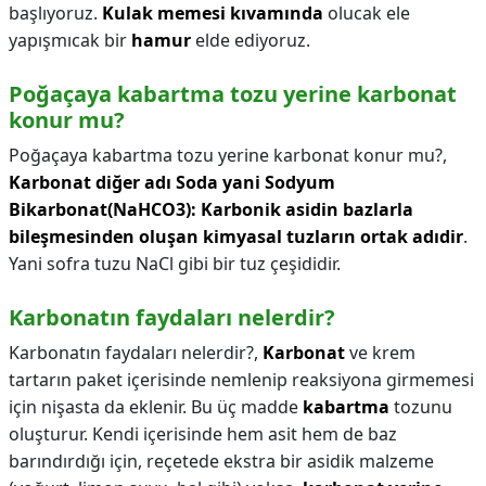
başlıyoruz.
Kulak memesi kıvamında
olucak ele
yapışmıcak bir
hamur
elde ediyoruz.
Poğaçaya kabartma tozu yerine karbonat
konur mu?
Poğaçaya kabartma tozu yerine karbonat konur mu?,
Karbonat diğer adı Soda yani Sodyum
Bikarbonat(NaHCO3): Karbonik asidin bazlarla
bileşmesinden oluşan kimyasal tuzların ortak adıdir
.
Yani sofra tuzu NaCl gibi bir tuz çeşididir.
Karbonatın faydaları nelerdir?
Karbonatın faydaları nelerdir?,
Karbonat
ve krem
tartarın paket içerisinde nemlenip reaksiyona girmemesi
için nişasta da eklenir. Bu üç madde
kabartma
tozunu
oluşturur. Kendi içerisinde hem asit hem de baz
barındırdığı için, reçetede ekstra bir asidik malzeme