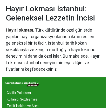
Hayır Lokması İstanbul:
Geleneksel Lezzetin İncisi
Hayır lokması
, Türk kültüründe özel günlerde
yapılan hayır organizasyonlarında ikram edilen
geleneksel bir tatlıdır. İstanbul, tarih kokan
sokaklarıyla ve zengin mutfağıyla hayır lokması
deneyimini daha da özel kılar. Bu makalede, Hayır
Lokması İstanbul deneyiminin eşsizliğini ve
fiyatlarını keşfedeceksiniz.
Hayır Lokması İstanbul'da
Neden Popüler?
Gizlilik Politikası
İstanbul, tarih ve kültür mirasıyla öne çıkan bir
Kullanıcı Sözleşmesi
şehir olmasıyla birlikte, geleneksel lezzetlerle de
Teklif Hakları ve Alıntı