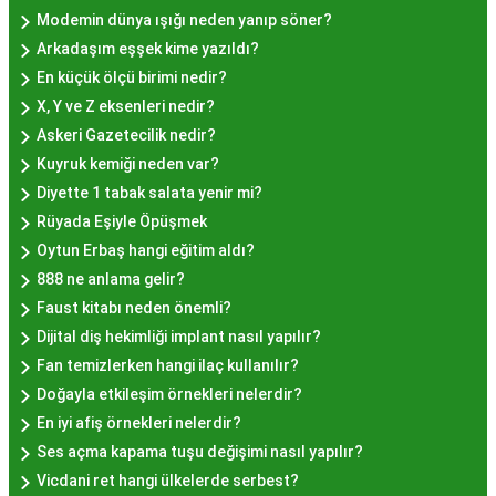
semtlerde de bu lezzeti bulabilirsiniz.
Modemin dünya ışığı neden yanıp söner?
Hayır Lokması Fiyatları
Arkadaşım eşşek kime yazıldı?
İstanbul'da Nasıl?
En küçük ölçü birimi nedir?
X, Y ve Z eksenleri nedir?
Askeri Gazetecilik nedir?
Hayır lokması fiyatları İstanbul
genelinde
Kuyruk kemiği neden var?
mekanlara ve sunulan hizmete göre değişiklik
Diyette 1 tabak salata yenir mi?
gösterir. Genellikle porsiyon bazında satılan hayır
Rüyada Eşiyle Öpüşmek
lokmalarının fiyatları uygun olup, lezzetin
Oytun Erbaş hangi eğitim aldı?
kalitesiyle uyumlu bir deneyim sunar. İstanbul'da
888 ne anlama gelir?
farklı mekanlarda çeşitli fiyat seçeneklerini
Faust kitabı neden önemli?
değerlendirerek, bütçenize uygun bir hayır lokması
Dijital diş hekimliği implant nasıl yapılır?
bulabilirsiniz.
Fan temizlerken hangi ilaç kullanılır?
Hayır Lokması İstanbul
Doğayla etkileşim örnekleri nelerdir?
Deneyiminde Nelere Dikkat
En iyi afiş örnekleri nelerdir?
Ses açma kapama tuşu değişimi nasıl yapılır?
Edilmeli?
Vicdani ret hangi ülkelerde serbest?