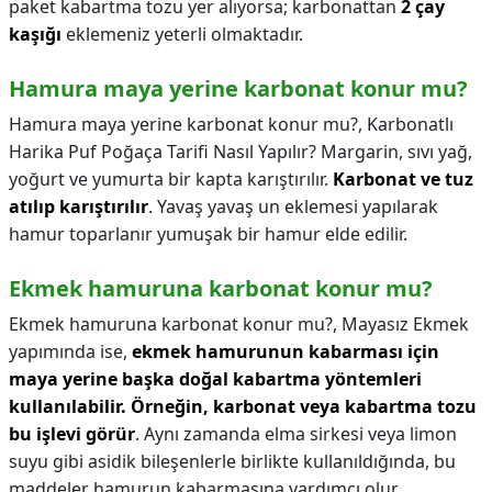
paket kabartma tozu yer alıyorsa; karbonattan
2 çay
kaşığı
eklemeniz yeterli olmaktadır.
Hamura maya yerine karbonat konur mu?
Hamura maya yerine karbonat konur mu?,
Karbonatlı
Harika Puf Poğaça Tarifi Nasıl Yapılır? Margarin, sıvı yağ,
yoğurt ve yumurta bir kapta karıştırılır.
Karbonat ve tuz
atılıp karıştırılır
. Yavaş yavaş un eklemesi yapılarak
hamur toparlanır yumuşak bir hamur elde edilir.
Ekmek hamuruna karbonat konur mu?
Ekmek hamuruna karbonat konur mu?,
Mayasız Ekmek
yapımında ise,
ekmek hamurunun kabarması için
maya yerine başka doğal kabartma yöntemleri
kullanılabilir.
Örneğin, karbonat veya kabartma tozu
bu işlevi görür
. Aynı zamanda elma sirkesi veya limon
suyu gibi asidik bileşenlerle birlikte kullanıldığında, bu
maddeler hamurun kabarmasına yardımcı olur.