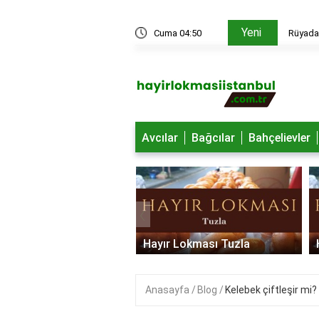
Yeni
edir?
Cuma 04:50
Rüyada 
Avcılar
Bağcılar
Bahçelievler
‹
 Lokması Ümraniye
Hayır Lokması Tuzla
Anasayfa
Blog
Kelebek çiftleşir mi?