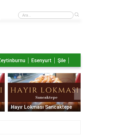
›
Nayib Bukele aslen nereli?
Zeytinburnu
Esenyurt
Şile
›
Hayır Lokması Sancaktepe
Hayır Lokması Pendik