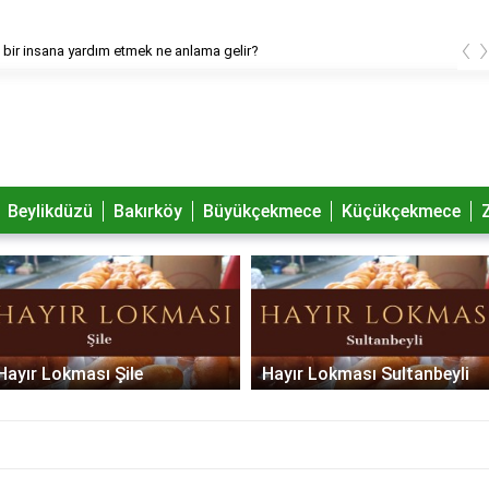
‹
bir insana yardım etmek ne anlama gelir?
Beylikdüzü
Bakırköy
Büyükçekmece
Küçükçekmece
Hayır Lokması Şile
Hayır Lokması Sultanbeyli