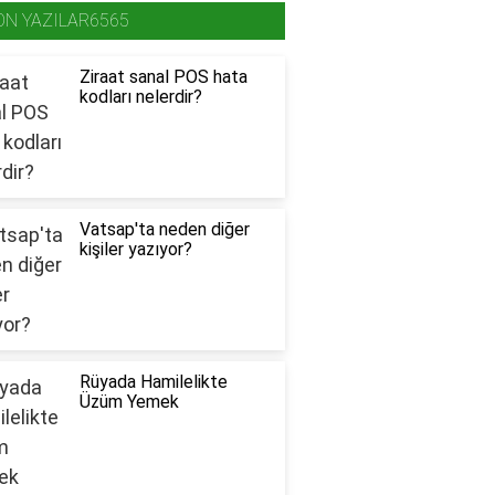
ON YAZILAR6565
Ziraat sanal POS hata
kodları nelerdir?
Vatsap'ta neden diğer
kişiler yazıyor?
Rüyada Hamilelikte
Üzüm Yemek