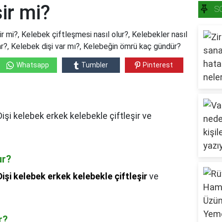
ir mi?
S
r mi?, Kelebek çiftleşmesi nasıl olur?, Kelebekler nasıl
r?, Kelebek dişi var mı?, Kelebeğin ömrü kaç gündür?
Whatsapp
Tumbler
Pinterest
Dişi kelebek erkek kelebekle çiftleşir ve
ur?
Dişi kelebek erkek kelebekle çiftleşir
ve
r?