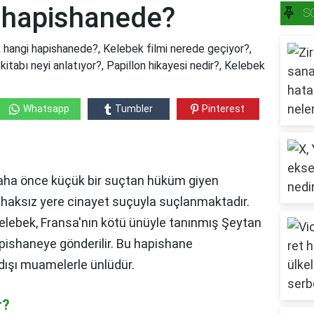
 hapishanede?
S
hangi hapishanede?, Kelebek filmi nerede geçiyor?,
itabı neyi anlatıyor?, Papillon hikayesi nedir?, Kelebek
Whatsapp
Tumbler
Pinterest
?
Daha önce küçük bir suçtan hüküm giyen
e, haksız yere cinayet suçuyla suçlanmaktadır.
lebek, Fransa'nın kötü ünüyle tanınmış Şeytan
apishaneye gönderilir. Bu hapishane
dışı muamelerle ünlüdür.
r?