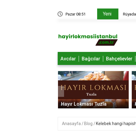
Yeni
edir?
Pazar 08:51
Rüyada 
Avcılar
Bağcılar
Bahçelievler
‹
 Lokması Ümraniye
Hayır Lokması Tuzla
Anasayfa
Blog
Kelebek hangi hapi