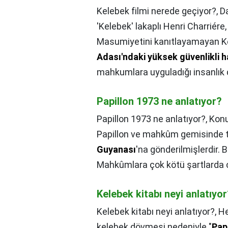
Kelebek filmi nerede geçiyor?,
D
'Kelebek' lakaplı Henri Charriér
Masumiyetini kanıtlayamayan Ke
Adası'ndaki yüksek güvenlikli 
mahkumlara uyguladığı insanlık 
Papillon 1973 ne anlatıyor?
Papillon 1973 ne anlatıyor?,
Konu
Papillon ve mahkûm gemisinde t
Guyanası
'na gönderilmişlerdir.
Mahkûmlara çok kötü şartlarda ç
Kelebek kitabı neyi anlatıyo
Kelebek kitabı neyi anlatıyor?,
He
kelebek dövmesi nedeniyle "
Pap