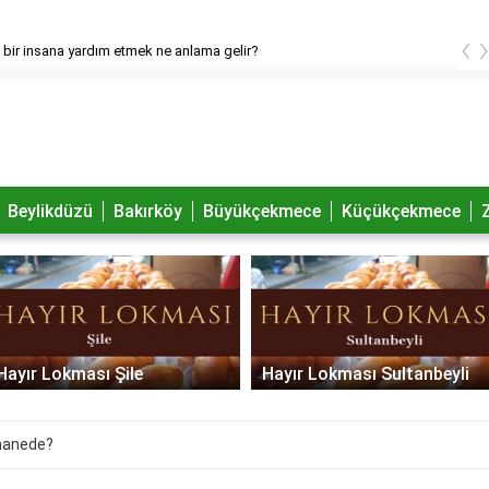
‹
bir insana yardım etmek ne anlama gelir?
Beylikdüzü
Bakırköy
Büyükçekmece
Küçükçekmece
Hayır Lokması Şile
Hayır Lokması Sultanbeyli
shanede?