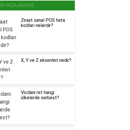
ON YAZILAR6565
Ziraat sanal POS hata
kodları nelerdir?
X, Y ve Z eksenleri nedir?
Vicdani ret hangi
ülkelerde serbest?