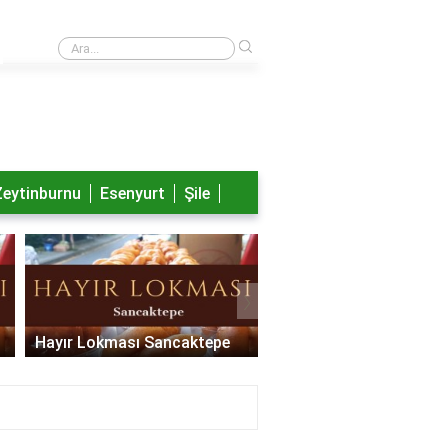
›
Nayib Bukele aslen nereli?
Zeytinburnu
Esenyurt
Şile
›
Hayır Lokması Sancaktepe
Hayır Lokması Pendik