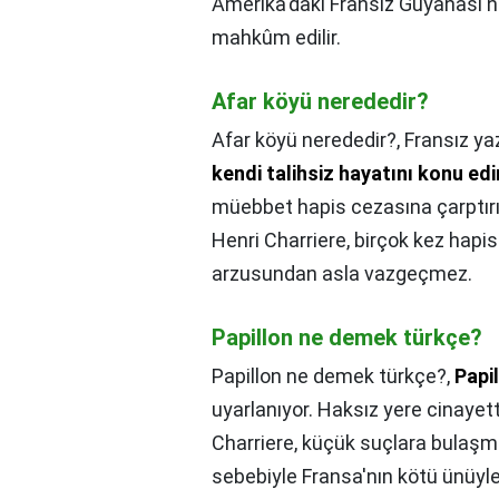
Amerika'daki Fransız Guyanası'
mahkûm edilir.
Afar köyü nerededir?
Afar köyü nerededir?,
Fransız ya
kendi talihsiz hayatını konu edi
müebbet hapis cezasına çarptır
Henri Charriere, birçok kez ha
arzusundan asla vazgeçmez.
Papillon ne demek türkçe?
Papillon ne demek türkçe?,
Papi
uyarlanıyor. Haksız yere cinayet
Charriere, küçük suçlara bulaşmı
sebebiyle Fransa'nın kötü ünüyl