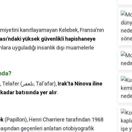
iyetini kanıtlayamayan Kelebek, Fransa'nın
sı'ndaki yüksek güvenlikli hapishaneye
lara uyguladığı insanlık dışı muamelerle
rmda?
,
Telafer (تلعفر, Tal'afar),
Irak'ta Ninova iline
kadar batısında yer alır
.
ek
(Papillon), Henri Charriere tarafından 1968
başından geçenleri anlatan otobiyografik