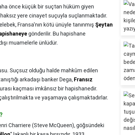
aha önce küçük bir suçtan hüküm giyen
e, haksız yere cinayet suçuyla suçlanmaktadır.
lebek, Fransa'nın kötü ünüyle tanınmış
Şeytan
hapishaneye
gönderilir. Bu hapishane
dışı muamelerle ünlüdür.
su. Suçsuz olduğu halde mahkûm edilen
anıştığı arkadaşı banker Dega,
Fransız
 Burası kaçması imkânsız bir hapishanedir.
alıştırılmakta ve yaşamaya çalışmaktadırlar.
r?
nri Charriere (Steve McQueen), göğsündeki
illon
" lakaplı bir kasa hırsızıdır. 1933