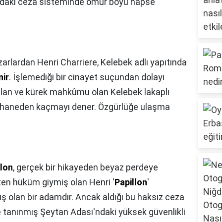
ndaki ceza sisteminde ömür boyu hapse
zarlardan Henri Charriere, Kelebek adlı yapıtında
nir
. İşlemediği bir cinayet suçundan dolayı
ılan ve kürek mahkûmu olan Kelebek lakaplı
pishaneden kaçmayı dener. Özgürlüğe ulaşma
llon
, gerçek bir hikayeden beyaz perdeye
ten hüküm giymiş olan Henri '
Papillon
'
ş olan bir adamdır. Ancak aldığı bu haksız ceza
e tanınmış Şeytan Adası'ndaki yüksek güvenlikli