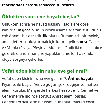
teoride saatlerce sürebileceğini belirtti
.
Öldükten sonra ne hayatı başlar?
Öldükten sonra ne hayatı başlar?,
Hadislere göre,
kabirde
ilk gece
ölünün çeşitli aşamalara tabi tutulduğu
çok önemli bir gecedir.
İlk
olarak Ruman adlı bir melek,
amel defterini oluşturmak için kabre gelir,
sonra
“Nekir
ve Münker” veya “Beşir ve Mübaşşir” adlı iki melek kabre
gelerek ölünün inanç ve yaptıkları ameller hakkında
ölüyü sorguya çekerler.
Vefat eden kişinin ruhu eve gelir mi?
Vefat eden kişinin ruhu eve gelir mi?,
Âhiret hayatı
Kıyâmet ile başlar. Yer ve göğün şekli değişir ve mahşer
âlemi kurulur. Mahşerde herkes hesap verip Cennet ve
Cehennem'e gidince sonsuz Âhiret âlemi başlar.
Cehennem'dekilerin bir kısmı günahları miktarı ceza