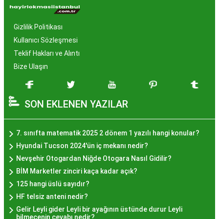
Neden Popüler?
Gizlilik Politikası
İstanbul, tarih ve kültür mirasıyla öne çıkan bir
Kullanıcı Sözleşmesi
şehir olmasıyla birlikte, geleneksel lezzetlerle de
Teklif Hakları ve Alıntı
zenginleşmiştir. Hayır lokması, özel günlerde
Bize Ulaşın
yapılan hayır organizasyonlarından esinlenerek
hazırlanan ve lezzetiyle damaklarda unutulmaz
SON EKLENEN YAZILAR
izler bırakan bir tatlıdır. İstanbul'da popüler
olmasının arkasında bu eşsiz lezzetin herkesi
cezbetmesi ve geleneksel dokunuşlarla
7. sınıfta matematik 2025 2 dönem 1 yazılı hangi konular?
hazırlanması yatmaktadır.
Hyundai Tucson 2024'ün iç mekanı nedir?
Hayır Lokması İstanbul'da
Nevşehir Otogardan Niğde Otogara Nasıl Gidilir?
BİM Marketler zinciri kaça kadar açık?
Nerede Bulunur?
125 hangi üslü sayıdır?
HF telsiz anteni nedir?
İstanbul genelinde birçok yerel işletme ve
Gelir Leyli gider Leyli bir ayağının üstünde durur Leyli
pastane, hayır lokması sunmaktadır. Geleneksel
bilmecenin cevabı nedir?