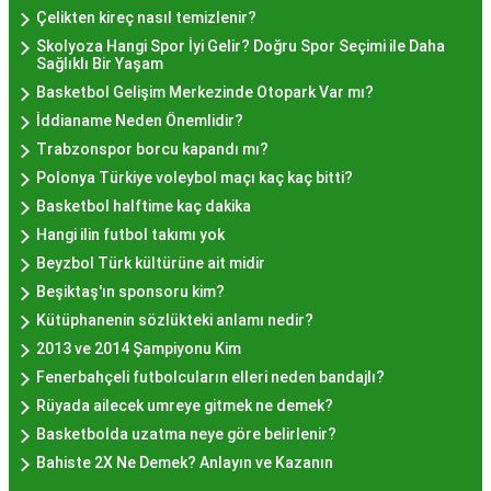
Hayır Lokması İstanbul
Çelikten kireç nasıl temizlenir?
Skolyoza Hangi Spor İyi Gelir? Doğru Spor Seçimi ile Daha
Deneyiminde Nelere Dikkat
Sağlıklı Bir Yaşam
Basketbol Gelişim Merkezinde Otopark Var mı?
Edilmeli?
İddianame Neden Önemlidir?
Trabzonspor borcu kapandı mı?
İstanbul'da hayır lokması deneyimini daha özel
Polonya Türkiye voleybol maçı kaç kaç bitti?
kılmak için birkaç öneri:
Basketbol halftime kaç dakika
Geleneksel Mekanları Tercih Edin:
Tarihi
Hangi ilin futbol takımı yok
semtlerdeki geleneksel pastanelerde hayır
Beyzbol Türk kültürüne ait midir
lokması deneyimi daha otantik olabilir.
Beşiktaş'ın sponsoru kim?
Yerel Tavsiyelere Kulak Verin:
İstanbul'da
Kütüphanenin sözlükteki anlamı nedir?
yaşayanların önerilerini değerlendirerek en iyi
2013 ve 2014 Şampiyonu Kim
hayır lokması mekanlarını keşfedin.
Fenerbahçeli futbolcuların elleri neden bandajlı?
Özel Günlerde Ziyaret Edin:
Özel günlerde yapılan
Rüyada ailecek umreye gitmek ne demek?
hayır organizasyonlarında, lezzet daha bir anlam
Basketbolda uzatma neye göre belirlenir?
kazanır.
Bahiste 2X Ne Demek? Anlayın ve Kazanın