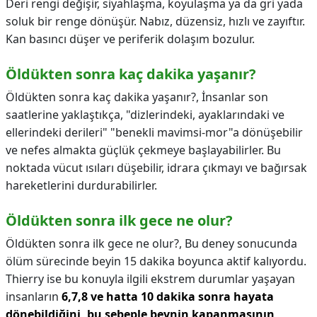
Deri rengi değişir, siyahlaşma, koyulaşma ya da gri yada
soluk bir renge dönüşür. Nabız, düzensiz, hızlı ve zayıftır.
Kan basıncı düşer ve periferik dolaşım bozulur.
Öldükten sonra kaç dakika yaşanır?
Öldükten sonra kaç dakika yaşanır?,
İnsanlar son
saatlerine yaklaştıkça, "dizlerindeki, ayaklarındaki ve
ellerindeki derileri" "benekli mavimsi-mor"a dönüşebilir
ve nefes almakta güçlük çekmeye başlayabilirler. Bu
noktada vücut ısıları düşebilir, idrara çıkmayı ve bağırsak
hareketlerini durdurabilirler.
Öldükten sonra ilk gece ne olur?
Öldükten sonra ilk gece ne olur?,
Bu deney sonucunda
ölüm sürecinde beyin 15 dakika boyunca aktif kalıyordu.
Thierry ise bu konuyla ilgili ekstrem durumlar yaşayan
insanların
6,7,8 ve hatta 10 dakika sonra hayata
dönebildiğini, bu sebeple beynin kapanmasının