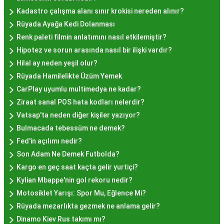
tatları sevenler için Sultanahmet, Eminönü, ve
Kadastro çalışma alanı sınır krokisi nereden alınır?
Eyüp gibi tarihi semtlerdeki lokantalarda Hayır
Rüyada Ayağa Kedi Dolanması
Lokması deneyimi daha da özel olabilir. Ayrıca,
Renk paleti filmin anlatımını nasıl etkilemiştir?
Beyoğlu, Kadıköy, ve Beşiktaş gibi modern
Hipotez ve sorun arasında nasıl bir ilişki vardır?
semtlerde de bu lezzeti bulabilirsiniz.
Hilal ay neden yeşil olur?
Hayır Lokması Fiyatları
Rüyada Hamilelikte Üzüm Yemek
CarPlay uyumlu multimedya ne kadar?
İstanbul'da Nasıl?
Ziraat sanal POS hata kodları nelerdir?
Vatsap'ta neden diğer kişiler yazıyor?
Hayır lokması fiyatları İstanbul
genelinde
Bulmacada tebessüm ne demek?
mekanlara ve sunulan hizmete göre değişiklik
Fed'in açılımı nedir?
gösterir. Genellikle porsiyon bazında satılan hayır
Son Adam Ne Demek Futbolda?
lokmalarının fiyatları uygun olup, lezzetin
Kargo en geç saat kaçta gelir yurtiçi?
kalitesiyle uyumlu bir deneyim sunar. İstanbul'da
Kylian Mbappe'nin gol rekoru nedir?
farklı mekanlarda çeşitli fiyat seçeneklerini
Motosiklet Yarışı: Spor Mu, Eğlence Mi?
değerlendirerek, bütçenize uygun bir hayır lokması
Rüyada mezarlıkta gezmek ne anlama gelir?
bulabilirsiniz.
Dinamo Kiev Rus takımı mı?