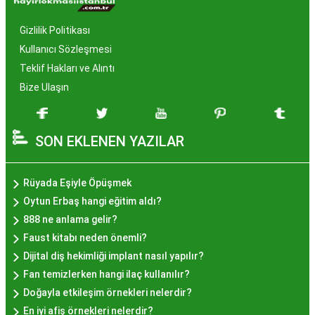
Neden Popüler?
Gizlilik Politikası
İstanbul, tarih ve kültür mirasıyla öne çıkan bir
Kullanıcı Sözleşmesi
şehir olmasıyla birlikte, geleneksel lezzetlerle de
Teklif Hakları ve Alıntı
zenginleşmiştir. Hayır lokması, özel günlerde
Bize Ulaşın
yapılan hayır organizasyonlarından esinlenerek
hazırlanan ve lezzetiyle damaklarda unutulmaz
SON EKLENEN YAZILAR
izler bırakan bir tatlıdır. İstanbul'da popüler
olmasının arkasında bu eşsiz lezzetin herkesi
cezbetmesi ve geleneksel dokunuşlarla
Rüyada Eşiyle Öpüşmek
hazırlanması yatmaktadır.
Oytun Erbaş hangi eğitim aldı?
Hayır Lokması İstanbul'da
888 ne anlama gelir?
Faust kitabı neden önemli?
Nerede Bulunur?
Dijital diş hekimliği implant nasıl yapılır?
Fan temizlerken hangi ilaç kullanılır?
İstanbul genelinde birçok yerel işletme ve
Doğayla etkileşim örnekleri nelerdir?
pastane, hayır lokması sunmaktadır. Geleneksel
En iyi afiş örnekleri nelerdir?