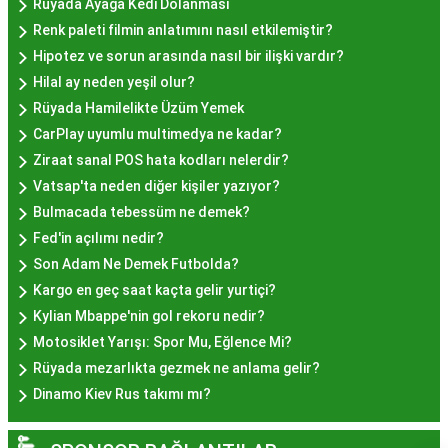
Hayır Lokması İstanbul
Rüyada Ayağa Kedi Dolanması
Renk paleti filmin anlatımını nasıl etkilemiştir?
Deneyiminde Nelere Dikkat
Hipotez ve sorun arasında nasıl bir ilişki vardır?
Edilmeli?
Hilal ay neden yeşil olur?
Rüyada Hamilelikte Üzüm Yemek
CarPlay uyumlu multimedya ne kadar?
İstanbul'da hayır lokması deneyimini daha özel
Ziraat sanal POS hata kodları nelerdir?
kılmak için birkaç öneri:
Vatsap'ta neden diğer kişiler yazıyor?
Geleneksel Mekanları Tercih Edin:
Tarihi
Bulmacada tebessüm ne demek?
semtlerdeki geleneksel pastanelerde hayır
Fed'in açılımı nedir?
lokması deneyimi daha otantik olabilir.
Son Adam Ne Demek Futbolda?
Yerel Tavsiyelere Kulak Verin:
İstanbul'da
Kargo en geç saat kaçta gelir yurtiçi?
yaşayanların önerilerini değerlendirerek en iyi
Kylian Mbappe'nin gol rekoru nedir?
hayır lokması mekanlarını keşfedin.
Motosiklet Yarışı: Spor Mu, Eğlence Mi?
Özel Günlerde Ziyaret Edin:
Özel günlerde yapılan
Rüyada mezarlıkta gezmek ne anlama gelir?
hayır organizasyonlarında, lezzet daha bir anlam
Dinamo Kiev Rus takımı mı?
kazanır.
Hayır Lokması İstanbul'da