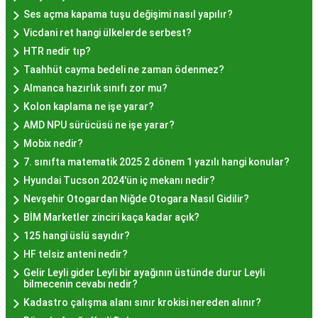
tatları sevenler için Sultanahmet, Eminönü, ve
Ses açma kapama tuşu değişimi nasıl yapılır?
Eyüp gibi tarihi semtlerdeki lokantalarda Hayır
Vicdani ret hangi ülkelerde serbest?
Lokması deneyimi daha da özel olabilir. Ayrıca,
HTR nedir tıp?
Beyoğlu, Kadıköy, ve Beşiktaş gibi modern
Taahhüt cayma bedeli ne zaman ödenmez?
semtlerde de bu lezzeti bulabilirsiniz.
Almanca hazırlık sınıfı zor mu?
Hayır Lokması Fiyatları
Kolon kaplama ne işe yarar?
İstanbul'da Nasıl?
AMD NPU sürücüsü ne işe yarar?
Mobix nedir?
7. sınıfta matematik 2025 2 dönem 1 yazılı hangi konular?
Hayır lokması fiyatları İstanbul
genelinde
Hyundai Tucson 2024'ün iç mekanı nedir?
mekanlara ve sunulan hizmete göre değişiklik
Nevşehir Otogardan Niğde Otogara Nasıl Gidilir?
gösterir. Genellikle porsiyon bazında satılan hayır
BİM Marketler zinciri kaça kadar açık?
lokmalarının fiyatları uygun olup, lezzetin
125 hangi üslü sayıdır?
kalitesiyle uyumlu bir deneyim sunar. İstanbul'da
HF telsiz anteni nedir?
farklı mekanlarda çeşitli fiyat seçeneklerini
Gelir Leyli gider Leyli bir ayağının üstünde durur Leyli
değerlendirerek, bütçenize uygun bir hayır lokması
bilmecenin cevabı nedir?
bulabilirsiniz.
Kadastro çalışma alanı sınır krokisi nereden alınır?