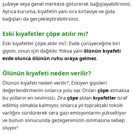
şubeye veya genel merkeze götürerek bağışlayabilirsiniz.
Ayrıca kuruma, kıyafetin yanı sıra kırtasiye ve gıda
bağışları da gerçekleştirebilirsiniz.
Eski kıyafetler çöpe atılır mı?
Eski kıyafetler çöpe atılır mı?,
Evde çürüyeceğine biri
giysin, onun için dağıtılır. Yoksa yani
ölünün kıyafeti
evde olunca ölünün ruhu oraya gelmez
.
Ölünün kıyafeti neden verilir?
Ölünün kıyafeti neden verilir?,
Eskiyen giysileri
değerlendirmenin onlarca yolu var. Onları
çöpe
atmaksa
bu yolların en sevimsizi. Zira
çöpe
atılan
kıyafetler
israf
edilmiş olmakla kalmıyor, onlarca yıl topraktaki toksik
varlığını sürdürerek sera gazı emisyonlarını yükseltiyor
ve bunun sonucunda gezegenimizin ısınmasına sebep
oluyor!