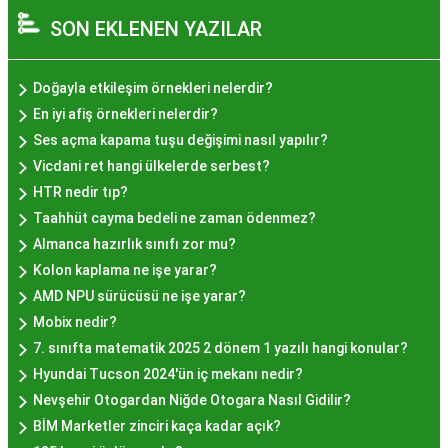
hazırlanan ve lezzetiyle damaklarda unutulmaz
SON EKLENEN YAZILAR
izler bırakan bir tatlıdır. İstanbul'da popüler
olmasının arkasında bu eşsiz lezzetin herkesi
cezbetmesi ve geleneksel dokunuşlarla
Doğayla etkileşim örnekleri nelerdir?
hazırlanması yatmaktadır.
En iyi afiş örnekleri nelerdir?
Hayır Lokması İstanbul'da
Ses açma kapama tuşu değişimi nasıl yapılır?
Vicdani ret hangi ülkelerde serbest?
Nerede Bulunur?
HTR nedir tıp?
Taahhüt cayma bedeli ne zaman ödenmez?
İstanbul genelinde birçok yerel işletme ve
Almanca hazırlık sınıfı zor mu?
pastane, hayır lokması sunmaktadır. Geleneksel
Kolon kaplama ne işe yarar?
tatları sevenler için Sultanahmet, Eminönü, ve
AMD NPU sürücüsü ne işe yarar?
Eyüp gibi tarihi semtlerdeki lokantalarda Hayır
Mobix nedir?
Lokması deneyimi daha da özel olabilir. Ayrıca,
7. sınıfta matematik 2025 2 dönem 1 yazılı hangi konular?
Beyoğlu, Kadıköy, ve Beşiktaş gibi modern
Hyundai Tucson 2024'ün iç mekanı nedir?
semtlerde de bu lezzeti bulabilirsiniz.
Nevşehir Otogardan Niğde Otogara Nasıl Gidilir?
Hayır Lokması Fiyatları
BİM Marketler zinciri kaça kadar açık?