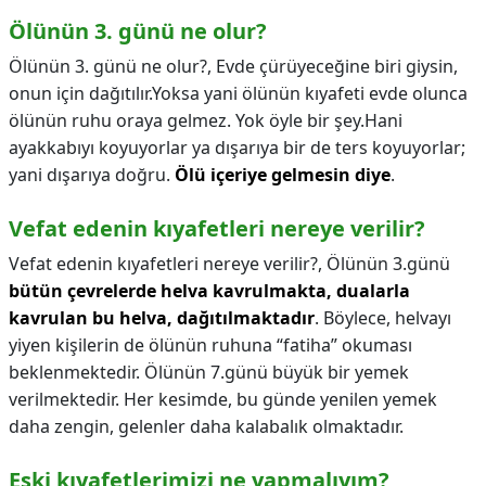
Ölünün 3. günü ne olur?
Ölünün 3. günü ne olur?,
Evde çürüyeceğine biri giysin,
onun için dağıtılır.Yoksa yani ölünün kıyafeti evde olunca
ölünün ruhu oraya gelmez. Yok öyle bir şey.Hani
ayakkabıyı koyuyorlar ya dışarıya bir de ters koyuyorlar;
yani dışarıya doğru.
Ölü içeriye gelmesin diye
.
Vefat edenin kıyafetleri nereye verilir?
Vefat edenin kıyafetleri nereye verilir?,
Ölünün 3.günü
bütün çevrelerde helva kavrulmakta, dualarla
kavrulan bu helva, dağıtılmaktadır
. Böylece, helvayı
yiyen kişilerin de ölünün ruhuna “fatiha” okuması
beklenmektedir. Ölünün 7.günü büyük bir yemek
verilmektedir. Her kesimde, bu günde yenilen yemek
daha zengin, gelenler daha kalabalık olmaktadır.
Eski kıyafetlerimizi ne yapmalıyım?