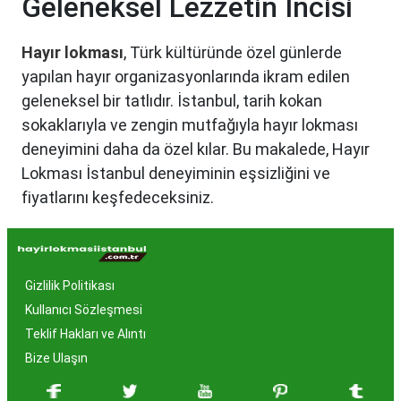
Geleneksel Lezzetin İncisi
Hayır lokması
, Türk kültüründe özel günlerde
yapılan hayır organizasyonlarında ikram edilen
geleneksel bir tatlıdır. İstanbul, tarih kokan
sokaklarıyla ve zengin mutfağıyla hayır lokması
deneyimini daha da özel kılar. Bu makalede, Hayır
Lokması İstanbul deneyiminin eşsizliğini ve
fiyatlarını keşfedeceksiniz.
Hayır Lokması İstanbul'da
Neden Popüler?
Gizlilik Politikası
İstanbul, tarih ve kültür mirasıyla öne çıkan bir
Kullanıcı Sözleşmesi
şehir olmasıyla birlikte, geleneksel lezzetlerle de
Teklif Hakları ve Alıntı
zenginleşmiştir. Hayır lokması, özel günlerde
Bize Ulaşın
yapılan hayır organizasyonlarından esinlenerek