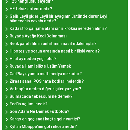
İstanbul'da Nasıl?
125 hangi üslü sayıdır?
HF telsiz anteni nedir?
Gelir Leyli gider Leyli bir ayağının üstünde durur Leyli
Hayır lokması fiyatları İstanbul
genelinde
bilmecenin cevabı nedir?
mekanlara ve sunulan hizmete göre değişiklik
Kadastro çalışma alanı sınır krokisi nereden alınır?
gösterir. Genellikle porsiyon bazında satılan hayır
Rüyada Ayağa Kedi Dolanması
lokmalarının fiyatları uygun olup, lezzetin
Renk paleti filmin anlatımını nasıl etkilemiştir?
kalitesiyle uyumlu bir deneyim sunar. İstanbul'da
Hipotez ve sorun arasında nasıl bir ilişki vardır?
farklı mekanlarda çeşitli fiyat seçeneklerini
Hilal ay neden yeşil olur?
değerlendirerek, bütçenize uygun bir hayır lokması
Rüyada Hamilelikte Üzüm Yemek
bulabilirsiniz.
CarPlay uyumlu multimedya ne kadar?
Hayır Lokması İstanbul
Ziraat sanal POS hata kodları nelerdir?
Vatsap'ta neden diğer kişiler yazıyor?
Deneyiminde Nelere Dikkat
Bulmacada tebessüm ne demek?
Edilmeli?
Fed'in açılımı nedir?
Son Adam Ne Demek Futbolda?
Kargo en geç saat kaçta gelir yurtiçi?
İstanbul'da hayır lokması deneyimini daha özel
Kylian Mbappe'nin gol rekoru nedir?
kılmak için birkaç öneri: