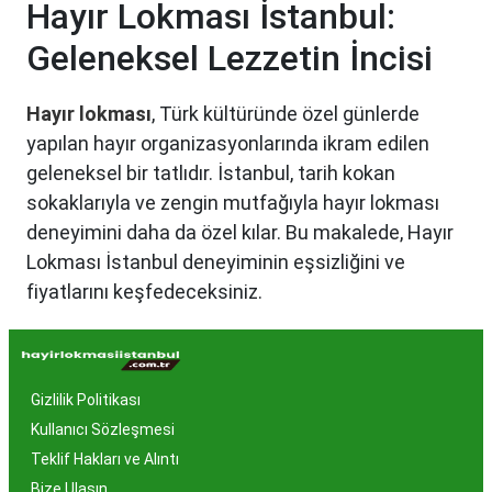
Hayır Lokması İstanbul:
Geleneksel Lezzetin İncisi
Hayır lokması
, Türk kültüründe özel günlerde
yapılan hayır organizasyonlarında ikram edilen
geleneksel bir tatlıdır. İstanbul, tarih kokan
sokaklarıyla ve zengin mutfağıyla hayır lokması
deneyimini daha da özel kılar. Bu makalede, Hayır
Lokması İstanbul deneyiminin eşsizliğini ve
fiyatlarını keşfedeceksiniz.
Hayır Lokması İstanbul'da
Neden Popüler?
Gizlilik Politikası
İstanbul, tarih ve kültür mirasıyla öne çıkan bir
Kullanıcı Sözleşmesi
şehir olmasıyla birlikte, geleneksel lezzetlerle de
Teklif Hakları ve Alıntı
zenginleşmiştir. Hayır lokması, özel günlerde
Bize Ulaşın