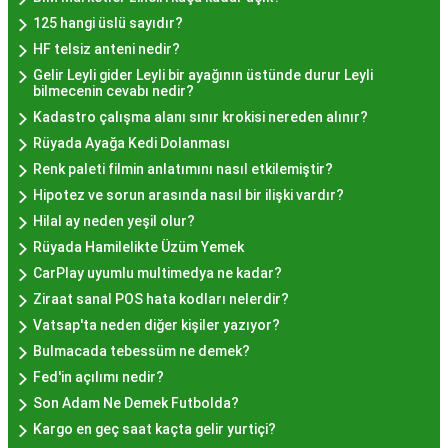
Hayır Lokması Fiyatları
125 hangi üslü sayıdır?
İstanbul'da Nasıl?
HF telsiz anteni nedir?
Gelir Leyli gider Leyli bir ayağının üstünde durur Leyli
bilmecenin cevabı nedir?
Hayır lokması fiyatları İstanbul
genelinde
Kadastro çalışma alanı sınır krokisi nereden alınır?
mekanlara ve sunulan hizmete göre değişiklik
Rüyada Ayağa Kedi Dolanması
gösterir. Genellikle porsiyon bazında satılan hayır
Renk paleti filmin anlatımını nasıl etkilemiştir?
lokmalarının fiyatları uygun olup, lezzetin
Hipotez ve sorun arasında nasıl bir ilişki vardır?
kalitesiyle uyumlu bir deneyim sunar. İstanbul'da
Hilal ay neden yeşil olur?
farklı mekanlarda çeşitli fiyat seçeneklerini
Rüyada Hamilelikte Üzüm Yemek
değerlendirerek, bütçenize uygun bir hayır lokması
CarPlay uyumlu multimedya ne kadar?
bulabilirsiniz.
Ziraat sanal POS hata kodları nelerdir?
Hayır Lokması İstanbul
Vatsap'ta neden diğer kişiler yazıyor?
Bulmacada tebessüm ne demek?
Deneyiminde Nelere Dikkat
Fed'in açılımı nedir?
Edilmeli?
Son Adam Ne Demek Futbolda?
Kargo en geç saat kaçta gelir yurtiçi?