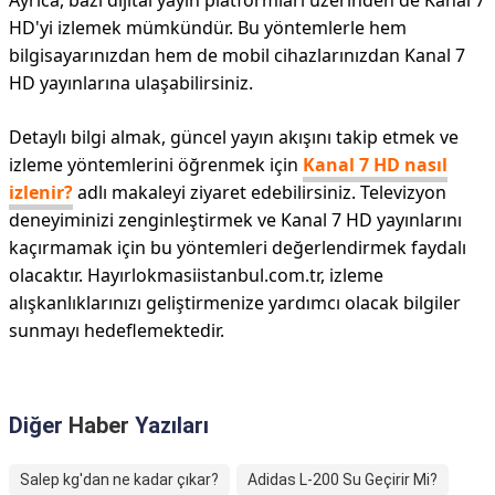
Ayrıca, bazı dijital yayın platformları üzerinden de Kanal 7
HD'yi izlemek mümkündür. Bu yöntemlerle hem
bilgisayarınızdan hem de mobil cihazlarınızdan Kanal 7
HD yayınlarına ulaşabilirsiniz.
Detaylı bilgi almak, güncel yayın akışını takip etmek ve
izleme yöntemlerini öğrenmek için
Kanal 7 HD nasıl
izlenir?
adlı makaleyi ziyaret edebilirsiniz. Televizyon
deneyiminizi zenginleştirmek ve Kanal 7 HD yayınlarını
kaçırmamak için bu yöntemleri değerlendirmek faydalı
olacaktır. Hayırlokmasiistanbul.com.tr, izleme
alışkanlıklarınızı geliştirmenize yardımcı olacak bilgiler
sunmayı hedeflemektedir.
Diğer
Haber
Yazıları
Salep kg'dan ne kadar çıkar?
Adidas L-200 Su Geçirir Mi?