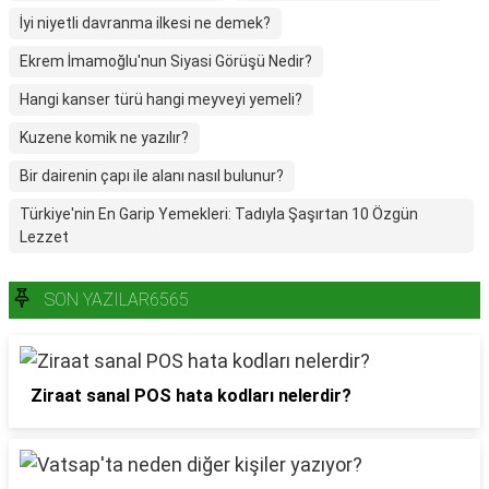
İyi niyetli davranma ilkesi ne demek?
Ekrem İmamoğlu'nun Siyasi Görüşü Nedir?
Hangi kanser türü hangi meyveyi yemeli?
Kuzene komik ne yazılır?
Bir dairenin çapı ile alanı nasıl bulunur?
Türkiye'nin En Garip Yemekleri: Tadıyla Şaşırtan 10 Özgün
Lezzet
SON YAZILAR6565
Ziraat sanal POS hata kodları nelerdir?