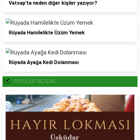
Vatsap'ta neden diğer kişiler yazıyor?
Rüyada Hamilelikte Üzüm Yemek
Rüyada Ayağa Kedi Dolanması
POPÜLER YAZILAR