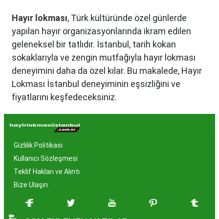
Hayır lokması
, Türk kültüründe özel günlerde
yapılan hayır organizasyonlarında ikram edilen
geleneksel bir tatlıdır. İstanbul, tarih kokan
sokaklarıyla ve zengin mutfağıyla hayır lokması
deneyimini daha da özel kılar. Bu makalede, Hayır
Lokması İstanbul deneyiminin eşsizliğini ve
fiyatlarını keşfedeceksiniz.
Hayır Lokması İstanbul'da
Neden Popüler?
Gizlilik Politikası
İstanbul, tarih ve kültür mirasıyla öne çıkan bir
Kullanıcı Sözleşmesi
şehir olmasıyla birlikte, geleneksel lezzetlerle de
Teklif Hakları ve Alıntı
zenginleşmiştir. Hayır lokması, özel günlerde
Bize Ulaşın
yapılan hayır organizasyonlarından esinlenerek
hazırlanan ve lezzetiyle damaklarda unutulmaz