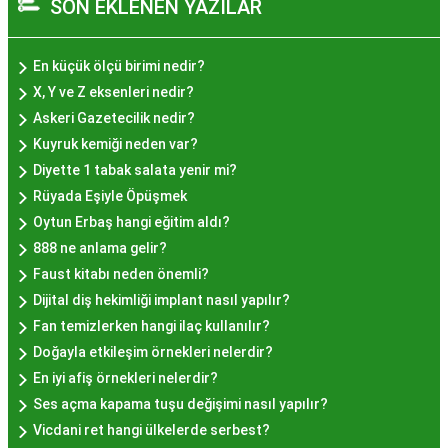
SON EKLENEN YAZILAR
izler bırakan bir tatlıdır. İstanbul'da popüler
olmasının arkasında bu eşsiz lezzetin herkesi
cezbetmesi ve geleneksel dokunuşlarla
En küçük ölçü birimi nedir?
hazırlanması yatmaktadır.
X, Y ve Z eksenleri nedir?
Hayır Lokması İstanbul'da
Askeri Gazetecilik nedir?
Kuyruk kemiği neden var?
Nerede Bulunur?
Diyette 1 tabak salata yenir mi?
Rüyada Eşiyle Öpüşmek
İstanbul genelinde birçok yerel işletme ve
Oytun Erbaş hangi eğitim aldı?
pastane, hayır lokması sunmaktadır. Geleneksel
888 ne anlama gelir?
tatları sevenler için Sultanahmet, Eminönü, ve
Faust kitabı neden önemli?
Eyüp gibi tarihi semtlerdeki lokantalarda Hayır
Dijital diş hekimliği implant nasıl yapılır?
Lokması deneyimi daha da özel olabilir. Ayrıca,
Fan temizlerken hangi ilaç kullanılır?
Beyoğlu, Kadıköy, ve Beşiktaş gibi modern
Doğayla etkileşim örnekleri nelerdir?
semtlerde de bu lezzeti bulabilirsiniz.
En iyi afiş örnekleri nelerdir?
Hayır Lokması Fiyatları
Ses açma kapama tuşu değişimi nasıl yapılır?
İstanbul'da Nasıl?
Vicdani ret hangi ülkelerde serbest?