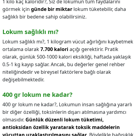
1 kilo kaç kaloridir?,
Siz de lokumun tüm faydalarını
görmek için
günde bir miktar
lokum tüketebilir, daha
sağlıklı bir bedene sahip olabilirsiniz.
Lokum sağlıklı mı?
Lokum sağlıklı mı?,
1 kilogram vücut ağırlığını kaybetmek
ortalama olarak
7.700 kalori
açığı gerektirir. Pratik
olarak, günlük 500-1000 kalori eksikliği, haftada yaklaşık
0.5-1 kg kayıp sağlar. Ancak, bu değerler genel rehber
niteliğindedir ve bireysel faktörlere bağlı olarak
değişebilmektedir.
400 gr lokum ne kadar?
400 gr lokum ne kadar?,
Lokumun insan sağlığına yararlı
bir diğer özelliği, toksinlerin dışarı atılmasına yardımcı
olmasıdır.
Günlük düzenli lokum tüketimi,
antioksidan özellik yaratarak toksik maddelerin
vücuttan uzaklaştırılmasını sağlar
. Böylelikle bağışıklık