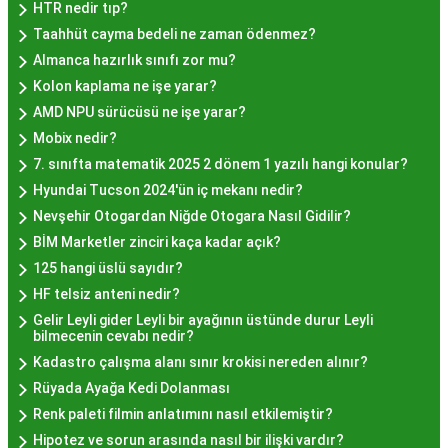
HTR nedir tıp?
Taahhüt cayma bedeli ne zaman ödenmez?
Hayır lokması fiyatları İstanbul
genelinde
Almanca hazırlık sınıfı zor mu?
mekanlara ve sunulan hizmete göre değişiklik
Kolon kaplama ne işe yarar?
gösterir. Genellikle porsiyon bazında satılan hayır
AMD NPU sürücüsü ne işe yarar?
lokmalarının fiyatları uygun olup, lezzetin
Mobix nedir?
kalitesiyle uyumlu bir deneyim sunar. İstanbul'da
7. sınıfta matematik 2025 2 dönem 1 yazılı hangi konular?
farklı mekanlarda çeşitli fiyat seçeneklerini
Hyundai Tucson 2024'ün iç mekanı nedir?
değerlendirerek, bütçenize uygun bir hayır lokması
Nevşehir Otogardan Niğde Otogara Nasıl Gidilir?
bulabilirsiniz.
BİM Marketler zinciri kaça kadar açık?
Hayır Lokması İstanbul
125 hangi üslü sayıdır?
Deneyiminde Nelere Dikkat
HF telsiz anteni nedir?
Gelir Leyli gider Leyli bir ayağının üstünde durur Leyli
Edilmeli?
bilmecenin cevabı nedir?
Kadastro çalışma alanı sınır krokisi nereden alınır?
Rüyada Ayağa Kedi Dolanması
İstanbul'da hayır lokması deneyimini daha özel
Renk paleti filmin anlatımını nasıl etkilemiştir?
kılmak için birkaç öneri:
Hipotez ve sorun arasında nasıl bir ilişki vardır?
Geleneksel Mekanları Tercih Edin:
Tarihi