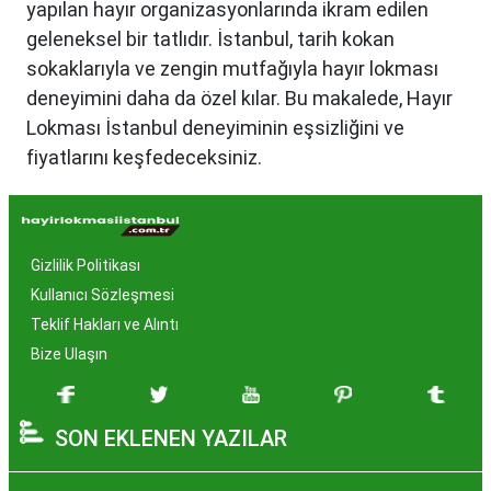
yapılan hayır organizasyonlarında ikram edilen
geleneksel bir tatlıdır. İstanbul, tarih kokan
sokaklarıyla ve zengin mutfağıyla hayır lokması
deneyimini daha da özel kılar. Bu makalede, Hayır
Lokması İstanbul deneyiminin eşsizliğini ve
fiyatlarını keşfedeceksiniz.
Hayır Lokması İstanbul'da
Neden Popüler?
Gizlilik Politikası
İstanbul, tarih ve kültür mirasıyla öne çıkan bir
Kullanıcı Sözleşmesi
şehir olmasıyla birlikte, geleneksel lezzetlerle de
Teklif Hakları ve Alıntı
zenginleşmiştir. Hayır lokması, özel günlerde
Bize Ulaşın
yapılan hayır organizasyonlarından esinlenerek
hazırlanan ve lezzetiyle damaklarda unutulmaz
SON EKLENEN YAZILAR
izler bırakan bir tatlıdır. İstanbul'da popüler
olmasının arkasında bu eşsiz lezzetin herkesi