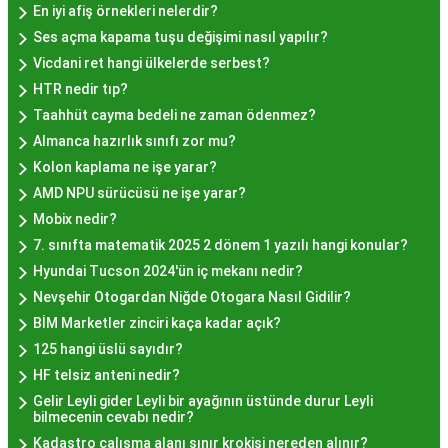
cezbetmesi ve geleneksel dokunuşlarla
En iyi afiş örnekleri nelerdir?
hazırlanması yatmaktadır.
Ses açma kapama tuşu değişimi nasıl yapılır?
Hayır Lokması İstanbul'da
Vicdani ret hangi ülkelerde serbest?
HTR nedir tıp?
Nerede Bulunur?
Taahhüt cayma bedeli ne zaman ödenmez?
Almanca hazırlık sınıfı zor mu?
İstanbul genelinde birçok yerel işletme ve
Kolon kaplama ne işe yarar?
pastane, hayır lokması sunmaktadır. Geleneksel
AMD NPU sürücüsü ne işe yarar?
tatları sevenler için Sultanahmet, Eminönü, ve
Mobix nedir?
Eyüp gibi tarihi semtlerdeki lokantalarda Hayır
7. sınıfta matematik 2025 2 dönem 1 yazılı hangi konular?
Lokması deneyimi daha da özel olabilir. Ayrıca,
Hyundai Tucson 2024'ün iç mekanı nedir?
Beyoğlu, Kadıköy, ve Beşiktaş gibi modern
Nevşehir Otogardan Niğde Otogara Nasıl Gidilir?
semtlerde de bu lezzeti bulabilirsiniz.
BİM Marketler zinciri kaça kadar açık?
Hayır Lokması Fiyatları
125 hangi üslü sayıdır?
İstanbul'da Nasıl?
HF telsiz anteni nedir?
Gelir Leyli gider Leyli bir ayağının üstünde durur Leyli
bilmecenin cevabı nedir?
Hayır lokması fiyatları İstanbul
genelinde
Kadastro çalışma alanı sınır krokisi nereden alınır?