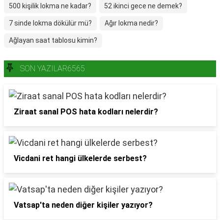
500 kişilik lokma ne kadar?
52 ikinci gece ne demek?
7 sinde lokma dökülür mü?
Ağır lokma nedir?
Ağlayan saat tablosu kimin?
SON YAZILAR6565
Ziraat sanal POS hata kodları nelerdir?
Vicdani ret hangi ülkelerde serbest?
Vatsap'ta neden diğer kişiler yazıyor?