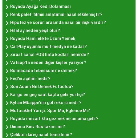
mekanlara ve sunulan hizmete göre değişiklik
Rüyada Ayağa Kedi Dolanması
gösterir. Genellikle porsiyon bazında satılan hayır
Renk paleti filmin anlatımını nasıl etkilemiştir?
lokmalarının fiyatları uygun olup, lezzetin
Hipotez ve sorun arasında nasıl bir ilişki vardır?
kalitesiyle uyumlu bir deneyim sunar. İstanbul'da
Hilal ay neden yeşil olur?
farklı mekanlarda çeşitli fiyat seçeneklerini
Rüyada Hamilelikte Üzüm Yemek
değerlendirerek, bütçenize uygun bir hayır lokması
CarPlay uyumlu multimedya ne kadar?
bulabilirsiniz.
Ziraat sanal POS hata kodları nelerdir?
Hayır Lokması İstanbul
Vatsap'ta neden diğer kişiler yazıyor?
Bulmacada tebessüm ne demek?
Deneyiminde Nelere Dikkat
Fed'in açılımı nedir?
Edilmeli?
Son Adam Ne Demek Futbolda?
Kargo en geç saat kaçta gelir yurtiçi?
Kylian Mbappe'nin gol rekoru nedir?
İstanbul'da hayır lokması deneyimini daha özel
Motosiklet Yarışı: Spor Mu, Eğlence Mi?
kılmak için birkaç öneri:
Rüyada mezarlıkta gezmek ne anlama gelir?
Geleneksel Mekanları Tercih Edin:
Tarihi
Dinamo Kiev Rus takımı mı?
semtlerdeki geleneksel pastanelerde hayır
Çelikten kireç nasıl temizlenir?
lokması deneyimi daha otantik olabilir.