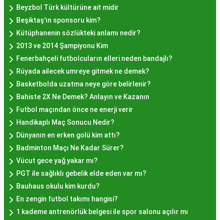
lokmalarının fiyatları uygun olup, lezzetin
Beyzbol Türk kültürüne ait midir
kalitesiyle uyumlu bir deneyim sunar. İstanbul'da
Beşiktaş'ın sponsoru kim?
farklı mekanlarda çeşitli fiyat seçeneklerini
Kütüphanenin sözlükteki anlamı nedir?
değerlendirerek, bütçenize uygun bir hayır lokması
2013 ve 2014 Şampiyonu Kim
bulabilirsiniz.
Fenerbahçeli futbolcuların elleri neden bandajlı?
Hayır Lokması İstanbul
Rüyada ailecek umreye gitmek ne demek?
Basketbolda uzatma neye göre belirlenir?
Deneyiminde Nelere Dikkat
Bahiste 2X Ne Demek? Anlayın ve Kazanın
Edilmeli?
Futbol maçından önce ne enerji verir
Handikaplı Maç Sonucu Nedir?
Dünyanın en erken golü kim attı?
İstanbul'da hayır lokması deneyimini daha özel
Badminton Maçı Ne Kadar Sürer?
kılmak için birkaç öneri:
Vücut gece yağ yakar mı?
Geleneksel Mekanları Tercih Edin:
Tarihi
PGT ile sağlıklı gebelik elde eden var mı?
semtlerdeki geleneksel pastanelerde hayır
Bauhaus okulu kim kurdu?
lokması deneyimi daha otantik olabilir.
En zengin futbol takımı hangisi?
Yerel Tavsiyelere Kulak Verin:
İstanbul'da
1 kademe antrenörlük belgesi ile spor salonu açılır mı
yaşayanların önerilerini değerlendirerek en iyi