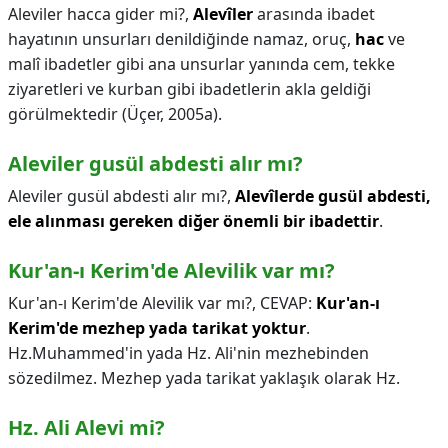
Aleviler hacca gider mi?,
Alevîler
arasında ibadet
hayatının unsurları denildiğinde namaz, oruç,
hac
ve
malî ibadetler gibi ana unsurlar yanında cem, tekke
ziyaretleri ve kurban gibi ibadetlerin akla geldiği
görülmektedir (Üçer, 2005a).
Aleviler gusül abdesti alır mı?
Aleviler gusül abdesti alır mı?,
Alevîlerde gusül abdesti,
ele alınması gereken diğer önemli bir ibadettir
.
Kur'an-ı Kerim'de Alevilik var mı?
Kur'an-ı Kerim'de Alevilik var mı?,
CEVAP:
Kur'an-ı
Kerim'de mezhep yada tarikat yoktur
.
Hz.Muhammed'in yada Hz. Ali'nin mezhebinden
sözedilmez. Mezhep yada tarikat yaklaşık olarak Hz.
Hz. Ali Alevi mi?