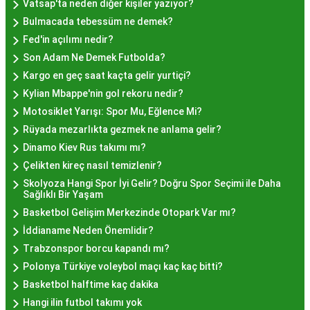
Hayır Lokması İstanbul'da
Vatsap'ta neden diğer kişiler yazıyor?
Bulmacada tebessüm ne demek?
Nerede Bulunur?
Fed'in açılımı nedir?
Son Adam Ne Demek Futbolda?
İstanbul genelinde birçok yerel işletme ve
Kargo en geç saat kaçta gelir yurtiçi?
pastane, hayır lokması sunmaktadır. Geleneksel
Kylian Mbappe'nin gol rekoru nedir?
tatları sevenler için Sultanahmet, Eminönü, ve
Motosiklet Yarışı: Spor Mu, Eğlence Mi?
Eyüp gibi tarihi semtlerdeki lokantalarda Hayır
Rüyada mezarlıkta gezmek ne anlama gelir?
Lokması deneyimi daha da özel olabilir. Ayrıca,
Dinamo Kiev Rus takımı mı?
Beyoğlu, Kadıköy, ve Beşiktaş gibi modern
Çelikten kireç nasıl temizlenir?
semtlerde de bu lezzeti bulabilirsiniz.
Skolyoza Hangi Spor İyi Gelir? Doğru Spor Seçimi ile Daha
Hayır Lokması Fiyatları
Sağlıklı Bir Yaşam
Basketbol Gelişim Merkezinde Otopark Var mı?
İstanbul'da Nasıl?
İddianame Neden Önemlidir?
Trabzonspor borcu kapandı mı?
Hayır lokması fiyatları İstanbul
genelinde
Polonya Türkiye voleybol maçı kaç kaç bitti?
mekanlara ve sunulan hizmete göre değişiklik
Basketbol halftime kaç dakika
gösterir. Genellikle porsiyon bazında satılan hayır
Hangi ilin futbol takımı yok