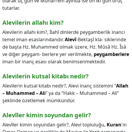
olarak üç gün ve Muharrem ayında ise on iki gün oruç
tutarlar.
Alevilerin allahı kim?
Alevilerin allahı kim?,
İlahî dinlerde peygamberlik inancı
temel iman esaslarındandır.
Alevî
-Bektaşî kla- siklerinde
de başta Hz. Muhammed olmak üzere, Hz. Mûsâ Hz. Îsâ
ve diğer peygam- berlere yer verilmekte,
peygamberlere
iman bir inanç esası olarak benimsenmektedir.
Alevilerin kutsal kitabı nedir?
Alevilerin kutsal kitabı nedir?,
Alevi inanç sistemini “
Allah
– Muhammed – Ali
” ya da “Hakk – Muhammed – Ali”
şeklinde özetlemek mümkündür.
Alevîler kimin soyundan gelir?
Alevîler kimin soyundan gelir?,
Alevi topluluğu,
Kuran
'ın