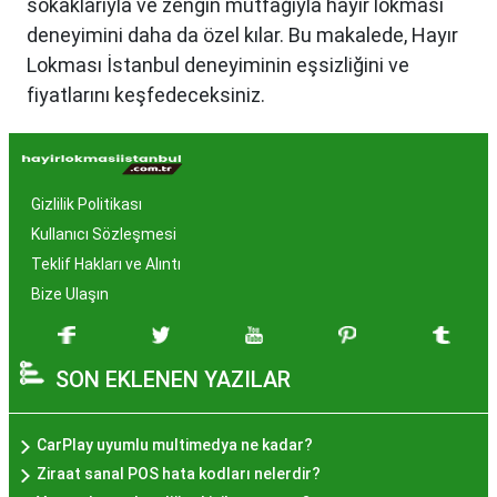
sokaklarıyla ve zengin mutfağıyla hayır lokması
deneyimini daha da özel kılar. Bu makalede, Hayır
Lokması İstanbul deneyiminin eşsizliğini ve
fiyatlarını keşfedeceksiniz.
Hayır Lokması İstanbul'da
Neden Popüler?
Gizlilik Politikası
İstanbul, tarih ve kültür mirasıyla öne çıkan bir
Kullanıcı Sözleşmesi
şehir olmasıyla birlikte, geleneksel lezzetlerle de
Teklif Hakları ve Alıntı
zenginleşmiştir. Hayır lokması, özel günlerde
Bize Ulaşın
yapılan hayır organizasyonlarından esinlenerek
hazırlanan ve lezzetiyle damaklarda unutulmaz
SON EKLENEN YAZILAR
izler bırakan bir tatlıdır. İstanbul'da popüler
olmasının arkasında bu eşsiz lezzetin herkesi
cezbetmesi ve geleneksel dokunuşlarla
CarPlay uyumlu multimedya ne kadar?
hazırlanması yatmaktadır.
Ziraat sanal POS hata kodları nelerdir?