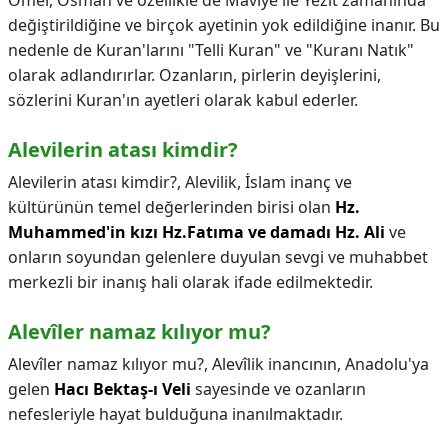
Ömer, Osman ve özellikle de Maviye ile Yezit zamanında
değiştirildiğine ve birçok ayetinin yok edildiğine inanır. Bu
nedenle de Kuran'larını "Telli Kuran" ve "Kuranı Natık"
olarak adlandırırlar. Ozanların, pirlerin deyişlerini,
sözlerini Kuran'ın ayetleri olarak kabul ederler.
Alevilerin atası kimdir?
Alevilerin atası kimdir?,
Alevilik, İslam inanç ve
kültürünün temel değerlerinden birisi olan
Hz.
Muhammed'in kızı Hz.Fatıma ve damadı Hz.
Ali
ve
onların soyundan gelenlere duyulan sevgi ve muhabbet
merkezli bir inanış hali olarak ifade edilmektedir.
Alevîler namaz kılıyor mu?
Alevîler namaz kılıyor mu?,
Alevîlik inancının, Anadolu'ya
gelen
Hacı Bektaş-ı Veli
sayesinde ve ozanların
nefesleriyle hayat bulduğuna inanılmaktadır.