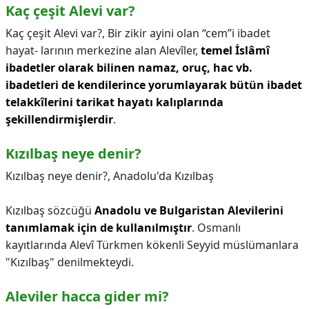
Kaç çeşit Alevi var?
Kaç çeşit Alevi var?,
Bir zikir ayini olan “cem”i ibadet
hayat- larının merkezine alan Alevîler,
temel İslâmî
ibadetler olarak bilinen namaz, oruç, hac vb.
ibadetleri de kendilerince yorumlayarak bütün ibadet
telakkîlerini tarikat hayatı kalıplarında
şekillendirmişlerdir
.
Kızılbaş neye denir?
Kızılbaş neye denir?,
Anadolu'da Kızılbaş
Kızılbaş sözcüğü
Anadolu ve Bulgaristan Alevilerini
tanımlamak için de kullanılmıştır
. Osmanlı
kayıtlarında Alevî Türkmen kökenli Seyyid müslümanlara
"Kızılbaş" denilmekteydi.
Aleviler hacca gider mi?