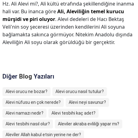
Hz. Ali Alevi mi?,
Ali kültü etrafında şekillendiğine inanma
hali var. Bu inanca göre
Ali, Aleviliğin temel kurucu
mürşidi ve piri oluyor
. Alevi dedeleri de Hacı Bektaş
Veli'nin soy şeceresi üzerinden kendilerini Ali soyuna
bağlamakta sakınca görmüyor. Nitekim Anadolu dışında
Aleviliğin Ali soyu olarak görüldüğü bir gerçektir.
Diğer
Blog
Yazıları
Alevi orucu ne bozar?
Alevi orucu nasıl tutulur?
Alevi nüfusu en çok nerede?
Alevi neyi savunur?
Alevi namazı nedir?
Alevi tesbihi kaç adet?
Alevi tesbihi nasıl olur?
Aleviler akraba evliliği yapar mı?
Alevîler Allah kabul etsin yerine ne der?