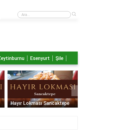
›
Nayib Bukele aslen nereli?
Zeytinburnu
Esenyurt
Şile
›
Hayır Lokması Sancaktepe
Hayır Lokması Pendik