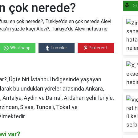
en çok nerede?
S
fusu en çok nerede?, Türkiye'de en çok nerede Alevi
ivas'ın yüzde kaçı Alevi?, Türkiye'de Alevi nüfusu ne
Whatsapp
Tumbler
Pinterest
?
ar?, Üçte biri İstanbul bölgesinde yaşayan
larak bulundukları yöreler arasında Ankara,
a, Antalya, Aydın ve Damal, Ardahan şehirleriyle,
rzincan, Sivas, Tunceli, Tokat ve
elmektedir.
evi var?