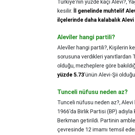
Türkiye'nin yüzde kaçı Alevi?,
Ya
kesilir.
İl genelinde muhtelif Ale
ilçelerinde daha kalabalık Alevi
Alevîler hangi partili?
Alevîler hangi partili?,
Kişilerin k
sorusuna verdikleri yanıtlarda
olduğu, mezheplere göre bakıldı
yüzde 5.73
'ünün Alevi-Şii olduğu
Tunceli nüfusu neden az?
Tunceli nüfusu neden az?,
Alevi
1966'da Birlik Partisi (BP) adıy
Berkman getirildi. Partinin amble
çevresinde 12 imamı temsil eden