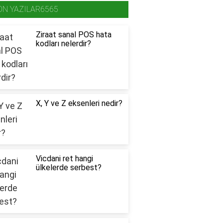
ON YAZILAR6565
Ziraat sanal POS hata
kodları nelerdir?
X, Y ve Z eksenleri nedir?
Vicdani ret hangi
ülkelerde serbest?