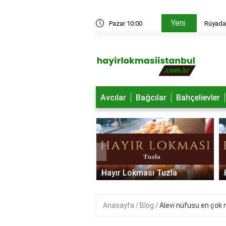
Yeni
edir?
Pazar 10:00
Rüyada 
Avcılar
Bağcılar
Bahçelievler
‹
 Lokması Ümraniye
Hayır Lokması Tuzla
Anasayfa
Blog
Alevi nüfusu en çok