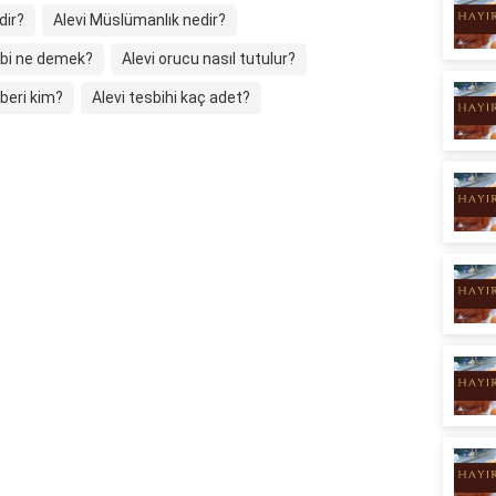
dir?
Alevi Müslümanlık nedir?
bi ne demek?
Alevi orucu nasıl tutulur?
beri kim?
Alevi tesbihi kaç adet?