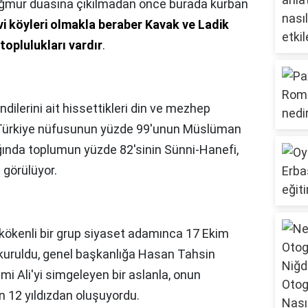
ğmur duasına çıkılmadan önce burada kurban
vi köyleri olmakla beraber Kavak ve Ladik
 toplulukları vardır
.
endilerini ait hissettikleri din ve mezhep
n Türkiye nüfusunun yüzde 99'unun Müslüman
ğında toplumun yüzde 82'sinin Sünni-Hanefi,
 görülüyor.
 kökenli bir grup siyaset adamınca 17 Ekim
la kuruldu, genel başkanlığa Hasan Tahsin
mi Ali'yi simgeleyen bir aslanla, onun
 12 yıldızdan oluşuyordu.