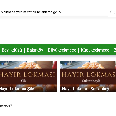
‹
bir insana yardım etmek ne anlama gelir?
Beylikdüzü
Bakırköy
Büyükçekmece
Küçükçekmece
Hayır Lokması Şile
Hayır Lokması Sultanbeyli
 nerede?