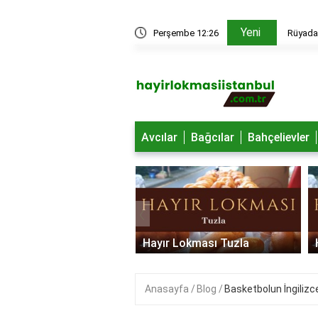
Yeni
edir?
Perşembe 12:26
Rüyada 
Avcılar
Bağcılar
Bahçelievler
‹
 Lokması Ümraniye
Hayır Lokması Tuzla
Anasayfa
Blog
Basketbolun İngilizce