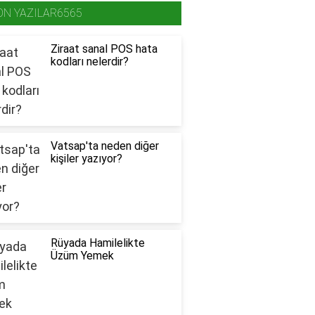
ON YAZILAR6565
Ziraat sanal POS hata
kodları nelerdir?
Vatsap'ta neden diğer
kişiler yazıyor?
Rüyada Hamilelikte
Üzüm Yemek