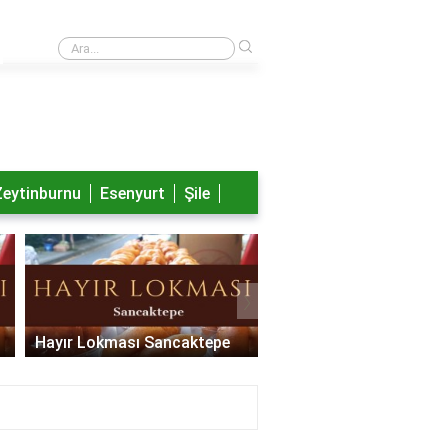
›
Nayib Bukele aslen nereli?
Zeytinburnu
Esenyurt
Şile
›
Hayır Lokması Sancaktepe
Hayır Lokması Pendik