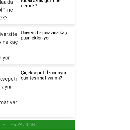
İddaa'da ilk gol 1 ne
demek?
Üniversite sınavına kaç
puan ekleniyor
Çiçeksepeti İzmir aynı
gün teslimat var mı?
OPÜLER YAZILAR