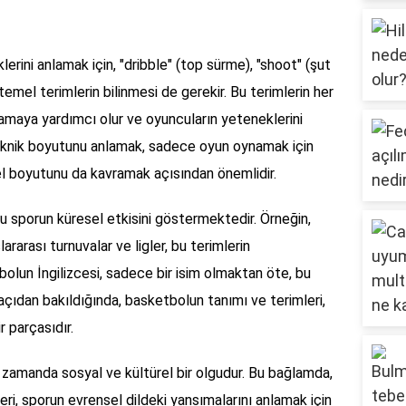
rini anlamak için, "dribble" (top sürme), "shoot" (şut
emel terimlerin bilinmesi de gerekir. Bu terimlerin her
 anlamaya yardımcı olur ve oyuncuların yeteneklerini
teknik boyutunu anlamak, sadece oyun oynamak için
el boyutunu da kavramak açısından önemlidir.
 bu sporun küresel etkisini göstermektedir. Örneğin,
rarası turnuvalar ve ligler, bu terimlerin
olun İngilizcesi, sadece bir isim olmaktan öte, bu
açıdan bakıldığında, basketbolun tanımı ve terimleri,
r parçasıdır.
 zamanda sosyal ve kültürel bir olgudur. Bu bağlamda,
yeri, sporun evrensel dildeki yansımalarını anlamak için