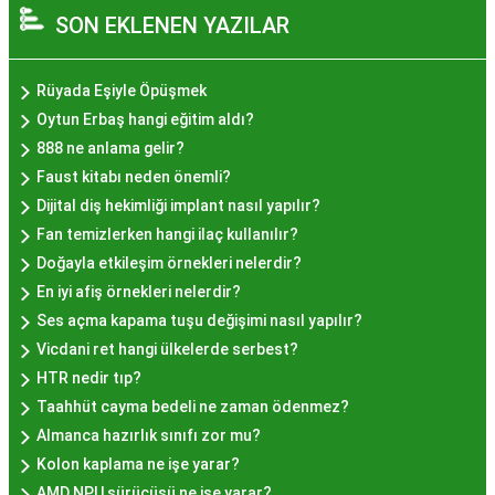
SON EKLENEN YAZILAR
izler bırakan bir tatlıdır. İstanbul'da popüler
olmasının arkasında bu eşsiz lezzetin herkesi
cezbetmesi ve geleneksel dokunuşlarla
Rüyada Eşiyle Öpüşmek
hazırlanması yatmaktadır.
Oytun Erbaş hangi eğitim aldı?
Hayır Lokması İstanbul'da
888 ne anlama gelir?
Faust kitabı neden önemli?
Nerede Bulunur?
Dijital diş hekimliği implant nasıl yapılır?
Fan temizlerken hangi ilaç kullanılır?
İstanbul genelinde birçok yerel işletme ve
Doğayla etkileşim örnekleri nelerdir?
pastane, hayır lokması sunmaktadır. Geleneksel
En iyi afiş örnekleri nelerdir?
tatları sevenler için Sultanahmet, Eminönü, ve
Ses açma kapama tuşu değişimi nasıl yapılır?
Eyüp gibi tarihi semtlerdeki lokantalarda Hayır
Vicdani ret hangi ülkelerde serbest?
Lokması deneyimi daha da özel olabilir. Ayrıca,
HTR nedir tıp?
Beyoğlu, Kadıköy, ve Beşiktaş gibi modern
Taahhüt cayma bedeli ne zaman ödenmez?
semtlerde de bu lezzeti bulabilirsiniz.
Almanca hazırlık sınıfı zor mu?
Hayır Lokması Fiyatları
Kolon kaplama ne işe yarar?
AMD NPU sürücüsü ne işe yarar?