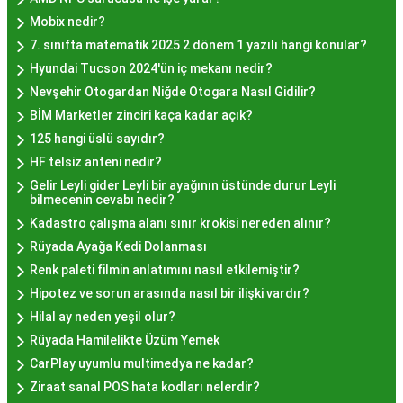
İstanbul'da Nasıl?
Mobix nedir?
7. sınıfta matematik 2025 2 dönem 1 yazılı hangi konular?
Hayır lokması fiyatları İstanbul
genelinde
Hyundai Tucson 2024'ün iç mekanı nedir?
mekanlara ve sunulan hizmete göre değişiklik
Nevşehir Otogardan Niğde Otogara Nasıl Gidilir?
gösterir. Genellikle porsiyon bazında satılan hayır
BİM Marketler zinciri kaça kadar açık?
lokmalarının fiyatları uygun olup, lezzetin
125 hangi üslü sayıdır?
kalitesiyle uyumlu bir deneyim sunar. İstanbul'da
HF telsiz anteni nedir?
farklı mekanlarda çeşitli fiyat seçeneklerini
Gelir Leyli gider Leyli bir ayağının üstünde durur Leyli
değerlendirerek, bütçenize uygun bir hayır lokması
bilmecenin cevabı nedir?
bulabilirsiniz.
Kadastro çalışma alanı sınır krokisi nereden alınır?
Hayır Lokması İstanbul
Rüyada Ayağa Kedi Dolanması
Renk paleti filmin anlatımını nasıl etkilemiştir?
Deneyiminde Nelere Dikkat
Hipotez ve sorun arasında nasıl bir ilişki vardır?
Edilmeli?
Hilal ay neden yeşil olur?
Rüyada Hamilelikte Üzüm Yemek
CarPlay uyumlu multimedya ne kadar?
İstanbul'da hayır lokması deneyimini daha özel
Ziraat sanal POS hata kodları nelerdir?
kılmak için birkaç öneri: