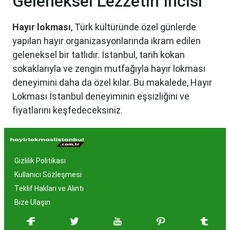
Geleneksel Lezzetin İncisi
Hayır lokması
, Türk kültüründe özel günlerde
yapılan hayır organizasyonlarında ikram edilen
geleneksel bir tatlıdır. İstanbul, tarih kokan
sokaklarıyla ve zengin mutfağıyla hayır lokması
deneyimini daha da özel kılar. Bu makalede, Hayır
Lokması İstanbul deneyiminin eşsizliğini ve
fiyatlarını keşfedeceksiniz.
Hayır Lokması İstanbul'da
Neden Popüler?
Gizlilik Politikası
İstanbul, tarih ve kültür mirasıyla öne çıkan bir
Kullanıcı Sözleşmesi
şehir olmasıyla birlikte, geleneksel lezzetlerle de
Teklif Hakları ve Alıntı
zenginleşmiştir. Hayır lokması, özel günlerde
Bize Ulaşın
yapılan hayır organizasyonlarından esinlenerek
hazırlanan ve lezzetiyle damaklarda unutulmaz