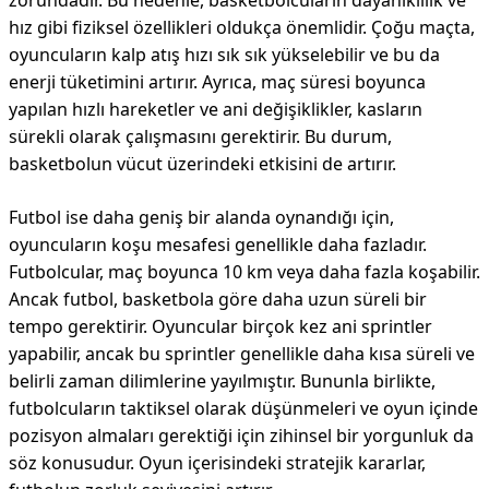
zorundadır. Bu nedenle, basketbolcuların dayanıklılık ve
hız gibi fiziksel özellikleri oldukça önemlidir. Çoğu maçta,
oyuncuların kalp atış hızı sık sık yükselebilir ve bu da
enerji tüketimini artırır. Ayrıca, maç süresi boyunca
yapılan hızlı hareketler ve ani değişiklikler, kasların
sürekli olarak çalışmasını gerektirir. Bu durum,
basketbolun vücut üzerindeki etkisini de artırır.
Futbol ise daha geniş bir alanda oynandığı için,
oyuncuların koşu mesafesi genellikle daha fazladır.
Futbolcular, maç boyunca 10 km veya daha fazla koşabilir.
Ancak futbol, basketbola göre daha uzun süreli bir
tempo gerektirir. Oyuncular birçok kez ani sprintler
yapabilir, ancak bu sprintler genellikle daha kısa süreli ve
belirli zaman dilimlerine yayılmıştır. Bununla birlikte,
futbolcuların taktiksel olarak düşünmeleri ve oyun içinde
pozisyon almaları gerektiği için zihinsel bir yorgunluk da
söz konusudur. Oyun içerisindeki stratejik kararlar,