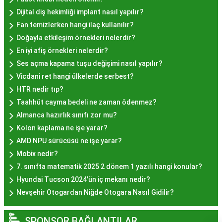
Hayır Lokması İstanbul
Dijital diş hekimliği implant nasıl yapılır?
Deneyiminde Nelere Dikkat
Fan temizlerken hangi ilaç kullanılır?
Doğayla etkileşim örnekleri nelerdir?
Edilmeli?
En iyi afiş örnekleri nelerdir?
Ses açma kapama tuşu değişimi nasıl yapılır?
İstanbul'da hayır lokması deneyimini daha özel
Vicdani ret hangi ülkelerde serbest?
kılmak için birkaç öneri:
HTR nedir tıp?
Geleneksel Mekanları Tercih Edin:
Tarihi
Taahhüt cayma bedeli ne zaman ödenmez?
semtlerdeki geleneksel pastanelerde hayır
Almanca hazırlık sınıfı zor mu?
lokması deneyimi daha otantik olabilir.
Kolon kaplama ne işe yarar?
Yerel Tavsiyelere Kulak Verin:
İstanbul'da
AMD NPU sürücüsü ne işe yarar?
yaşayanların önerilerini değerlendirerek en iyi
Mobix nedir?
hayır lokması mekanlarını keşfedin.
7. sınıfta matematik 2025 2 dönem 1 yazılı hangi konular?
Özel Günlerde Ziyaret Edin:
Özel günlerde yapılan
Hyundai Tucson 2024'ün iç mekanı nedir?
hayır organizasyonlarında, lezzet daha bir anlam
Nevşehir Otogardan Niğde Otogara Nasıl Gidilir?
kazanır.
SPONSOR BAĞLANTILAR