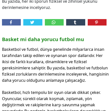
Bu yazıda, her iki sporun fiziksel ve zihinsel yükünü
derinlemesine inceliyoruz.
Basket mi daha yorucu futbol mu
Basketbol ve futbol, dünya genelinde milyarlarca insan
tarafından takip edilen ve oynanan spor dallarıdır. Her
ikisi de farklı kurallara, dinamiklere ve fiziksel
gereksinimlere sahiptir. Bu yazıda, basketbol ve futbolun
fiziksel zorluklarını derinlemesine inceleyerek, hangisinin
daha yorucu olduğunu anlamaya çalışacağız.
Basketbol, hızlı tempolu bir oyun olarak dikkat çeker.
Oyuncular, sürekli olarak koşmak, zıplamak, yön
değiştirmek ve rakiplerine karşı savunma yapmak