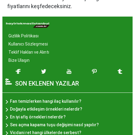
fiyatlarını keşfedeceksiniz.
Hayır Lokması İstanbul'da
Neden Popüler?
Gizlilik Politikası
İstanbul, tarih ve kültür mirasıyla öne çıkan bir
Kullanıcı Sözleşmesi
şehir olmasıyla birlikte, geleneksel lezzetlerle de
Teklif Hakları ve Alıntı
zenginleşmiştir. Hayır lokması, özel günlerde
Bize Ulaşın
yapılan hayır organizasyonlarından esinlenerek
hazırlanan ve lezzetiyle damaklarda unutulmaz
SON EKLENEN YAZILAR
izler bırakan bir tatlıdır. İstanbul'da popüler
olmasının arkasında bu eşsiz lezzetin herkesi
cezbetmesi ve geleneksel dokunuşlarla
Fan temizlerken hangi ilaç kullanılır?
hazırlanması yatmaktadır.
Doğayla etkileşim örnekleri nelerdir?
Hayır Lokması İstanbul'da
En iyi afiş örnekleri nelerdir?
Ses açma kapama tuşu değişimi nasıl yapılır?
Nerede Bulunur?
Vicdani ret hangi ülkelerde serbest?