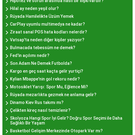
farklı mekanlarda çeşitli fiyat seçeneklerini
Hipotez ve sorun arasında nasıl bir ilişki vardır?
değerlendirerek, bütçenize uygun bir hayır lokması
Hilal ay neden yeşil olur?
bulabilirsiniz.
Rüyada Hamilelikte Üzüm Yemek
Hayır Lokması İstanbul
CarPlay uyumlu multimedya ne kadar?
Ziraat sanal POS hata kodları nelerdir?
Deneyiminde Nelere Dikkat
Vatsap'ta neden diğer kişiler yazıyor?
Edilmeli?
Bulmacada tebessüm ne demek?
Fed'in açılımı nedir?
Son Adam Ne Demek Futbolda?
İstanbul'da hayır lokması deneyimini daha özel
Kargo en geç saat kaçta gelir yurtiçi?
kılmak için birkaç öneri:
Kylian Mbappe'nin gol rekoru nedir?
Geleneksel Mekanları Tercih Edin:
Tarihi
Motosiklet Yarışı: Spor Mu, Eğlence Mi?
semtlerdeki geleneksel pastanelerde hayır
Rüyada mezarlıkta gezmek ne anlama gelir?
lokması deneyimi daha otantik olabilir.
Dinamo Kiev Rus takımı mı?
Yerel Tavsiyelere Kulak Verin:
İstanbul'da
Çelikten kireç nasıl temizlenir?
yaşayanların önerilerini değerlendirerek en iyi
Skolyoza Hangi Spor İyi Gelir? Doğru Spor Seçimi ile Daha
hayır lokması mekanlarını keşfedin.
Sağlıklı Bir Yaşam
Özel Günlerde Ziyaret Edin:
Özel günlerde yapılan
Basketbol Gelişim Merkezinde Otopark Var mı?