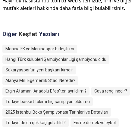
Hayırlokmasıistanbul.com.tr web sitemizde, fırın ve diğer
mutfak aletleri hakkında daha fazla bilgi bulabilirsiniz.
Diğer
Keşfet
Yazıları
Manisa FK ve Manisaspor birleşti mi
Hangi Türk kulüpleri Şampiyonlar Ligi şampiyonu oldu
Sakaryaspor'un yeni başkanı kimdir
Alanya Milli Egemenlik Stadı Nerede?
Ergin Ataman, Anadolu Efes'ten ayrıldı mı?
Cava rengi nedir?
Türkiye basket takımı hiç şampiyon oldu mu
2025 İstanbul Boks Şampiyonası Tarihleri ve Detayları
Türkiye'de en çok kaç gol atıldı?
Eis ne demek voleybol