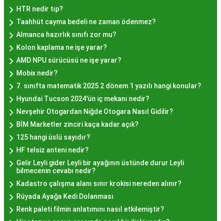
HTR nedir tıp?
İstanbul genelinde birçok yerel işletme ve
Taahhüt cayma bedeli ne zaman ödenmez?
pastane, hayır lokması sunmaktadır. Geleneksel
Almanca hazırlık sınıfı zor mu?
tatları sevenler için Sultanahmet, Eminönü, ve
Kolon kaplama ne işe yarar?
Eyüp gibi tarihi semtlerdeki lokantalarda Hayır
AMD NPU sürücüsü ne işe yarar?
Lokması deneyimi daha da özel olabilir. Ayrıca,
Mobix nedir?
Beyoğlu, Kadıköy, ve Beşiktaş gibi modern
7. sınıfta matematik 2025 2 dönem 1 yazılı hangi konular?
semtlerde de bu lezzeti bulabilirsiniz.
Hyundai Tucson 2024'ün iç mekanı nedir?
Hayır Lokması Fiyatları
Nevşehir Otogardan Niğde Otogara Nasıl Gidilir?
İstanbul'da Nasıl?
BİM Marketler zinciri kaça kadar açık?
125 hangi üslü sayıdır?
HF telsiz anteni nedir?
Hayır lokması fiyatları İstanbul
genelinde
Gelir Leyli gider Leyli bir ayağının üstünde durur Leyli
mekanlara ve sunulan hizmete göre değişiklik
bilmecenin cevabı nedir?
gösterir. Genellikle porsiyon bazında satılan hayır
Kadastro çalışma alanı sınır krokisi nereden alınır?
lokmalarının fiyatları uygun olup, lezzetin
Rüyada Ayağa Kedi Dolanması
kalitesiyle uyumlu bir deneyim sunar. İstanbul'da
Renk paleti filmin anlatımını nasıl etkilemiştir?