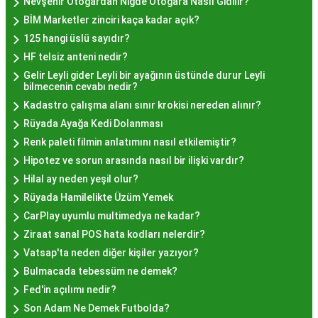
Nevşehir Otogardan Niğde Otogara Nasıl Gidilir?
BİM Marketler zinciri kaça kadar açık?
Hayır lokması fiyatları İstanbul
genelinde
125 hangi üslü sayıdır?
mekanlara ve sunulan hizmete göre değişiklik
HF telsiz anteni nedir?
gösterir. Genellikle porsiyon bazında satılan hayır
Gelir Leyli gider Leyli bir ayağının üstünde durur Leyli
lokmalarının fiyatları uygun olup, lezzetin
bilmecenin cevabı nedir?
kalitesiyle uyumlu bir deneyim sunar. İstanbul'da
Kadastro çalışma alanı sınır krokisi nereden alınır?
farklı mekanlarda çeşitli fiyat seçeneklerini
Rüyada Ayağa Kedi Dolanması
değerlendirerek, bütçenize uygun bir hayır lokması
Renk paleti filmin anlatımını nasıl etkilemiştir?
bulabilirsiniz.
Hipotez ve sorun arasında nasıl bir ilişki vardır?
Hayır Lokması İstanbul
Hilal ay neden yeşil olur?
Rüyada Hamilelikte Üzüm Yemek
Deneyiminde Nelere Dikkat
CarPlay uyumlu multimedya ne kadar?
Edilmeli?
Ziraat sanal POS hata kodları nelerdir?
Vatsap'ta neden diğer kişiler yazıyor?
Bulmacada tebessüm ne demek?
İstanbul'da hayır lokması deneyimini daha özel
Fed'in açılımı nedir?
kılmak için birkaç öneri:
Son Adam Ne Demek Futbolda?
Geleneksel Mekanları Tercih Edin:
Tarihi