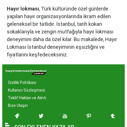
Hayır lokması
, Türk kültüründe özel günlerde
yapılan hayır organizasyonlarında ikram edilen
geleneksel bir tatlıdır. İstanbul, tarih kokan
sokaklarıyla ve zengin mutfağıyla hayır lokması
deneyimini daha da özel kılar. Bu makalede, Hayır
Lokması İstanbul deneyiminin eşsizliğini ve
fiyatlarını keşfedeceksiniz.
Hayır Lokması İstanbul'da
Neden Popüler?
Gizlilik Politikası
İstanbul, tarih ve kültür mirasıyla öne çıkan bir
Kullanıcı Sözleşmesi
şehir olmasıyla birlikte, geleneksel lezzetlerle de
Teklif Hakları ve Alıntı
zenginleşmiştir. Hayır lokması, özel günlerde
Bize Ulaşın
yapılan hayır organizasyonlarından esinlenerek
hazırlanan ve lezzetiyle damaklarda unutulmaz