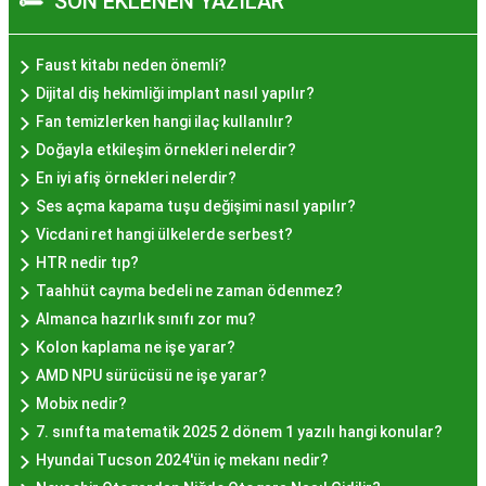
SON EKLENEN YAZILAR
izler bırakan bir tatlıdır. İstanbul'da popüler
olmasının arkasında bu eşsiz lezzetin herkesi
cezbetmesi ve geleneksel dokunuşlarla
Faust kitabı neden önemli?
hazırlanması yatmaktadır.
Dijital diş hekimliği implant nasıl yapılır?
Hayır Lokması İstanbul'da
Fan temizlerken hangi ilaç kullanılır?
Doğayla etkileşim örnekleri nelerdir?
Nerede Bulunur?
En iyi afiş örnekleri nelerdir?
Ses açma kapama tuşu değişimi nasıl yapılır?
İstanbul genelinde birçok yerel işletme ve
Vicdani ret hangi ülkelerde serbest?
pastane, hayır lokması sunmaktadır. Geleneksel
HTR nedir tıp?
tatları sevenler için Sultanahmet, Eminönü, ve
Taahhüt cayma bedeli ne zaman ödenmez?
Eyüp gibi tarihi semtlerdeki lokantalarda Hayır
Almanca hazırlık sınıfı zor mu?
Lokması deneyimi daha da özel olabilir. Ayrıca,
Kolon kaplama ne işe yarar?
Beyoğlu, Kadıköy, ve Beşiktaş gibi modern
AMD NPU sürücüsü ne işe yarar?
semtlerde de bu lezzeti bulabilirsiniz.
Mobix nedir?
Hayır Lokması Fiyatları
7. sınıfta matematik 2025 2 dönem 1 yazılı hangi konular?
İstanbul'da Nasıl?
Hyundai Tucson 2024'ün iç mekanı nedir?