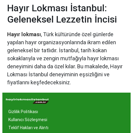
Hayır Lokması İstanbul:
Geleneksel Lezzetin İncisi
Hayır lokması
, Türk kültüründe özel günlerde
yapılan hayır organizasyonlarında ikram edilen
geleneksel bir tatlıdır. İstanbul, tarih kokan
sokaklarıyla ve zengin mutfağıyla hayır lokması
deneyimini daha da özel kılar. Bu makalede, Hayır
Lokması İstanbul deneyiminin eşsizliğini ve
fiyatlarını keşfedeceksiniz.
Hayır Lokması İstanbul'da
Neden Popüler?
Gizlilik Politikası
İstanbul, tarih ve kültür mirasıyla öne çıkan bir
Kullanıcı Sözleşmesi
şehir olmasıyla birlikte, geleneksel lezzetlerle de
Teklif Hakları ve Alıntı