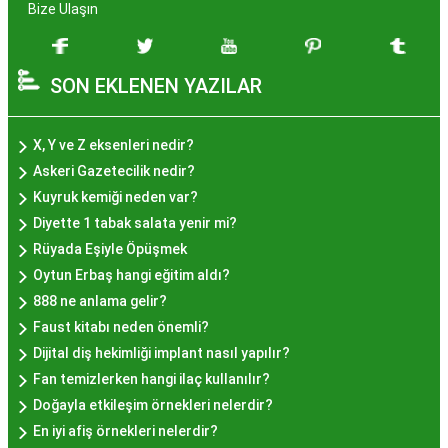
zenginleşmiştir. Hayır lokması, özel günlerde
Bize Ulaşın
yapılan hayır organizasyonlarından esinlenerek
hazırlanan ve lezzetiyle damaklarda unutulmaz
SON EKLENEN YAZILAR
izler bırakan bir tatlıdır. İstanbul'da popüler
olmasının arkasında bu eşsiz lezzetin herkesi
cezbetmesi ve geleneksel dokunuşlarla
X, Y ve Z eksenleri nedir?
hazırlanması yatmaktadır.
Askeri Gazetecilik nedir?
Hayır Lokması İstanbul'da
Kuyruk kemiği neden var?
Diyette 1 tabak salata yenir mi?
Nerede Bulunur?
Rüyada Eşiyle Öpüşmek
Oytun Erbaş hangi eğitim aldı?
İstanbul genelinde birçok yerel işletme ve
888 ne anlama gelir?
pastane, hayır lokması sunmaktadır. Geleneksel
Faust kitabı neden önemli?
tatları sevenler için Sultanahmet, Eminönü, ve
Dijital diş hekimliği implant nasıl yapılır?
Eyüp gibi tarihi semtlerdeki lokantalarda Hayır
Fan temizlerken hangi ilaç kullanılır?
Lokması deneyimi daha da özel olabilir. Ayrıca,
Doğayla etkileşim örnekleri nelerdir?
Beyoğlu, Kadıköy, ve Beşiktaş gibi modern
En iyi afiş örnekleri nelerdir?