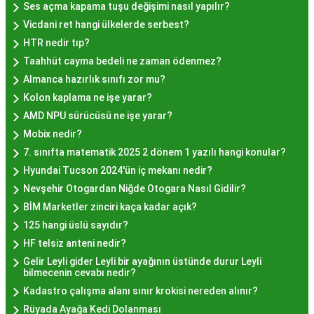
semtlerde de bu lezzeti bulabilirsiniz.
Ses açma kapama tuşu değişimi nasıl yapılır?
Hayır Lokması Fiyatları
Vicdani ret hangi ülkelerde serbest?
İstanbul'da Nasıl?
HTR nedir tıp?
Taahhüt cayma bedeli ne zaman ödenmez?
Almanca hazırlık sınıfı zor mu?
Hayır lokması fiyatları İstanbul
genelinde
Kolon kaplama ne işe yarar?
mekanlara ve sunulan hizmete göre değişiklik
AMD NPU sürücüsü ne işe yarar?
gösterir. Genellikle porsiyon bazında satılan hayır
Mobix nedir?
lokmalarının fiyatları uygun olup, lezzetin
7. sınıfta matematik 2025 2 dönem 1 yazılı hangi konular?
kalitesiyle uyumlu bir deneyim sunar. İstanbul'da
Hyundai Tucson 2024'ün iç mekanı nedir?
farklı mekanlarda çeşitli fiyat seçeneklerini
Nevşehir Otogardan Niğde Otogara Nasıl Gidilir?
değerlendirerek, bütçenize uygun bir hayır lokması
BİM Marketler zinciri kaça kadar açık?
bulabilirsiniz.
125 hangi üslü sayıdır?
Hayır Lokması İstanbul
HF telsiz anteni nedir?
Deneyiminde Nelere Dikkat
Gelir Leyli gider Leyli bir ayağının üstünde durur Leyli
bilmecenin cevabı nedir?
Edilmeli?
Kadastro çalışma alanı sınır krokisi nereden alınır?
Rüyada Ayağa Kedi Dolanması