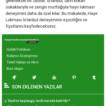
geleneksel bir tatlıdır. İstanbul, tarih kokan
sokaklarıyla ve zengin mutfağıyla hayır lokması
deneyimini daha da özel kılar. Bu makalede, Hayır
Lokması İstanbul deneyiminin eşsizliğini ve
fiyatlarını keşfedeceksiniz.
Hayır Lokması İstanbul'da
Neden Popüler?
Gizlilik Politikası
İstanbul, tarih ve kültür mirasıyla öne çıkan bir
Kullanıcı Sözleşmesi
şehir olmasıyla birlikte, geleneksel lezzetlerle de
Teklif Hakları ve Alıntı
zenginleşmiştir. Hayır lokması, özel günlerde
Bize Ulaşın
yapılan hayır organizasyonlarından esinlenerek
hazırlanan ve lezzetiyle damaklarda unutulmaz
SON EKLENEN YAZILAR
izler bırakan bir tatlıdır. İstanbul'da popüler
olmasının arkasında bu eşsiz lezzetin herkesi
cezbetmesi ve geleneksel dokunuşlarla
Dask'ın başlangıç tarihi nerede belirtilir?
hazırlanması yatmaktadır.