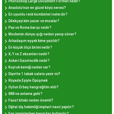
Photoshop Large Document Format nedir?
Hayır Lokması İstanbul'da
Anadolu'nun en güzel köyü neresi?
En uyumlu renk kombinleri nelerdir?
Nerede Bulunur?
Dilekçeyi kim yazar ve imzalar?
Pax ve Roma barışı nedir?
İstanbul genelinde birçok yerel işletme ve
Modemin dünya ışığı neden yanıp söner?
pastane, hayır lokması sunmaktadır. Geleneksel
Arkadaşım eşşek kime yazıldı?
tatları sevenler için Sultanahmet, Eminönü, ve
En küçük ölçü birimi nedir?
Eyüp gibi tarihi semtlerdeki lokantalarda Hayır
X, Y ve Z eksenleri nedir?
Lokması deneyimi daha da özel olabilir. Ayrıca,
Askeri Gazetecilik nedir?
Beyoğlu, Kadıköy, ve Beşiktaş gibi modern
Kuyruk kemiği neden var?
semtlerde de bu lezzeti bulabilirsiniz.
Diyette 1 tabak salata yenir mi?
Hayır Lokması Fiyatları
Rüyada Eşiyle Öpüşmek
İstanbul'da Nasıl?
Oytun Erbaş hangi eğitim aldı?
888 ne anlama gelir?
Faust kitabı neden önemli?
Hayır lokması fiyatları İstanbul
genelinde
Dijital diş hekimliği implant nasıl yapılır?
mekanlara ve sunulan hizmete göre değişiklik
Fan temizlerken hangi ilaç kullanılır?