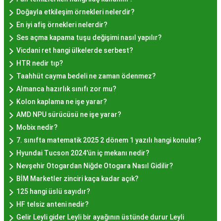
gösterir. Genellikle porsiyon bazında satılan hayır
Doğayla etkileşim örnekleri nelerdir?
lokmalarının fiyatları uygun olup, lezzetin
En iyi afiş örnekleri nelerdir?
kalitesiyle uyumlu bir deneyim sunar. İstanbul'da
Ses açma kapama tuşu değişimi nasıl yapılır?
farklı mekanlarda çeşitli fiyat seçeneklerini
Vicdani ret hangi ülkelerde serbest?
değerlendirerek, bütçenize uygun bir hayır lokması
HTR nedir tıp?
bulabilirsiniz.
Taahhüt cayma bedeli ne zaman ödenmez?
Hayır Lokması İstanbul
Almanca hazırlık sınıfı zor mu?
Deneyiminde Nelere Dikkat
Kolon kaplama ne işe yarar?
AMD NPU sürücüsü ne işe yarar?
Edilmeli?
Mobix nedir?
7. sınıfta matematik 2025 2 dönem 1 yazılı hangi konular?
İstanbul'da hayır lokması deneyimini daha özel
Hyundai Tucson 2024'ün iç mekanı nedir?
kılmak için birkaç öneri:
Nevşehir Otogardan Niğde Otogara Nasıl Gidilir?
Geleneksel Mekanları Tercih Edin:
Tarihi
BİM Marketler zinciri kaça kadar açık?
semtlerdeki geleneksel pastanelerde hayır
125 hangi üslü sayıdır?
lokması deneyimi daha otantik olabilir.
HF telsiz anteni nedir?
Yerel Tavsiyelere Kulak Verin:
İstanbul'da
Gelir Leyli gider Leyli bir ayağının üstünde durur Leyli